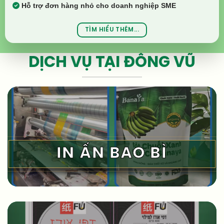
Hỗ trợ đơn hàng nhỏ cho doanh nghiệp SME
TÌM HIỂU THÊM...
DỊCH VỤ TẠI ĐÔNG VŨ
IN ẤN BAO BÌ