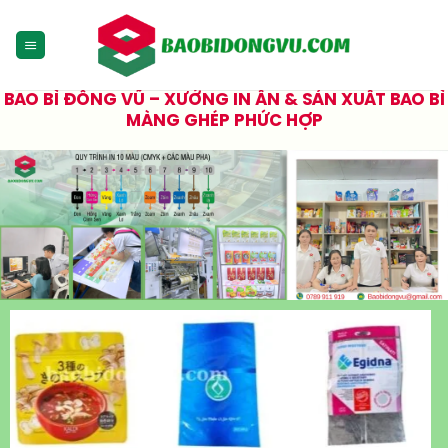
Skip
to
content
BAO BÌ ĐÔNG VŨ – XƯỞNG IN ẤN & SẢN XUẤT BAO BÌ
MÀNG GHÉP PHỨC HỢP