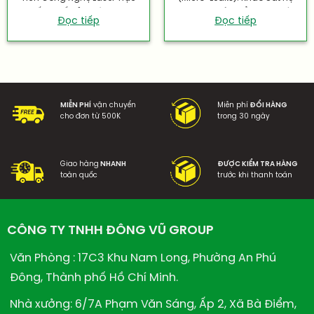
Tiếp, Chế Bản Điện Cơ...
Phương Pháp Kiểm Định Độ...
Đọc tiếp
Đọc tiếp
MIỄN PHÍ
vận chuyển
Miễn phí
ĐỔI HÀNG
cho đơn từ 500K
trong 30 ngày
Giao hàng
NHANH
ĐƯỢC KIỂM TRA HÀNG
toàn quốc
trước khi thanh toán
CÔNG TY TNHH ĐÔNG VŨ GROUP
Văn Phòng : 17C3 Khu Nam Long, Phường An Phú
Đông, Thành phố Hồ Chí Minh.
Nhà xưởng: 6/7A Phạm Văn Sáng, Ấp 2, Xã Bà Điểm,