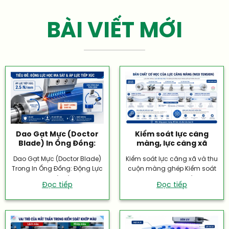
BÀI VIẾT MỚI
Dao Gạt Mực (Doctor
Kiểm soát lực căng
Blade) In Ống Đồng:
màng, lực căng xã
Động Lực Học Cơ Học
cuộn, lực căng thu
Dao Gạt Mực (Doctor Blade)
Kiểm soát lực căng xã và thu
cuộn.
Trong In Ống Đồng: Động Lực
cuộn màng ghép Kiểm soát
Học Ma Sát Và Hao...
lực căng xã và...
Đọc tiếp
Đọc tiếp