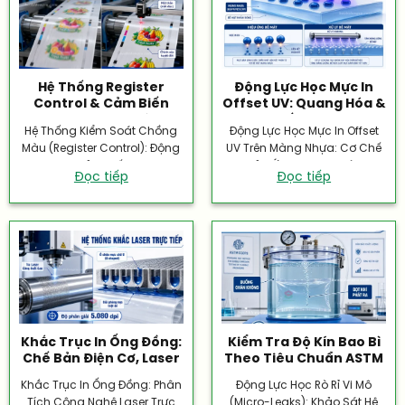
Hệ Thống Register
Động Lực Học Mực In
Control & Cảm Biến
Offset UV: Quang Hóa &
Quang Điện In Màng
Liên Kết Polymer
Hệ Thống Kiểm Soát Chồng
Động Lực Học Mực In Offset
Màu (Register Control): Động
UV Trên Màng Nhựa: Cơ Chế
Lực Học Cảm Biến Quang
Phản Ứng Quang Hóa...
Đọc tiếp
Đọc tiếp
Điện &...
Khắc Trục In Ống Đồng:
Kiểm Tra Độ Kín Bao Bì
Chế Bản Điện Cơ, Laser
Theo Tiêu Chuẩn ASTM
& Mạ Chrome
D3078 & F3039
Khắc Trục In Ống Đồng: Phân
Động Lực Học Rò Rỉ Vi Mô
Tích Công Nghệ Laser Trực
(Micro-Leaks): Khảo Sát Hệ