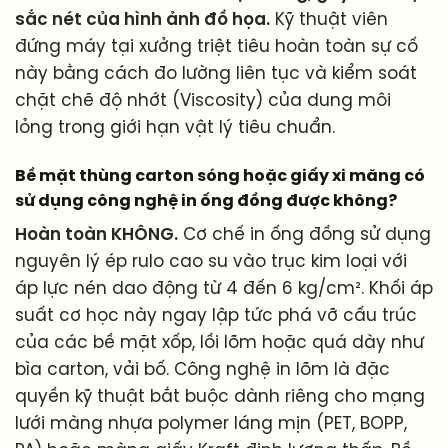
sắc nét của hình ảnh đồ họa.
Kỹ thuật viên
đứng máy tại xưởng triệt tiêu hoàn toàn sự cố
này bằng cách đo lường liên tục và kiểm soát
chặt chẽ độ nhớt (Viscosity) của dung môi
lỏng trong giới hạn vật lý tiêu chuẩn.
Bề mặt thùng carton sóng hoặc giấy xi măng có
sử dụng công nghệ in ống đồng được không?
Hoàn toàn KHÔNG.
Cơ chế in ống đồng sử dụng
nguyên lý ép rulo cao su vào trục kim loại với
áp lực nén dao động từ 4 đến 6 kg/cm². Khối áp
suất cơ học này ngay lập tức phá vỡ cấu trúc
của các bề mặt xốp, lồi lõm hoặc quá dày như
bìa carton, vải bố. Công nghệ in lõm là đặc
quyền kỹ thuật bắt buộc dành riêng cho mạng
lưới màng nhựa polymer láng mịn (PET, BOPP,