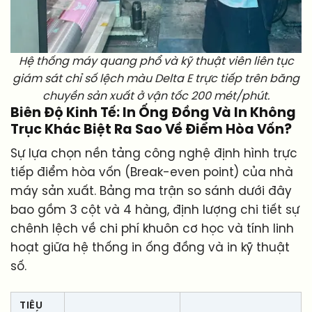
Hệ thống máy quang phổ và kỹ thuật viên liên tục
giám sát chỉ số lệch màu Delta E trực tiếp trên băng
chuyền sản xuất ở vận tốc 200 mét/phút.
Biên Độ Kinh Tế: In Ống Đồng Và In Không
Trục Khác Biệt Ra Sao Về Điểm Hòa Vốn?
Sự lựa chọn nền tảng công nghệ định hình trực
tiếp điểm hòa vốn (Break-even point) của nhà
máy sản xuất. Bảng ma trận so sánh dưới đây
bao gồm 3 cột và 4 hàng, định lượng chi tiết sự
chênh lệch về chi phí khuôn cơ học và tính linh
hoạt giữa hệ thống in ống đồng và in kỹ thuật
số.
TIÊU