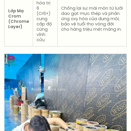
hóa trị
6
Chống lại sự mài mòn từ lưỡi
Lớp Mạ
(Cr6+)
dao gạt mực thép và phản
Crom
cung
ứng oxy hóa của dung môi,
(Chrome
cấp độ
bảo vệ tuổi thọ vòng đời
Layer)
cứng
cho hàng triệu mét màng in.
vĩnh
cửu