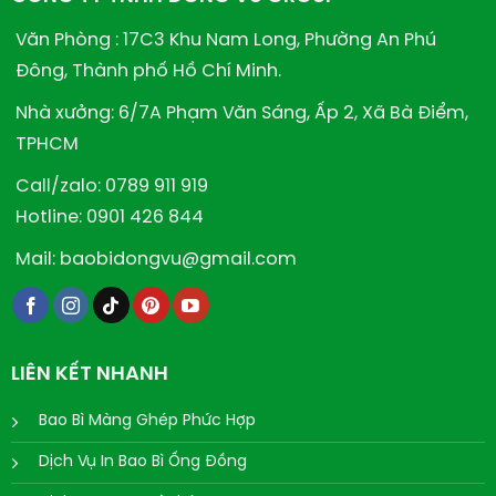
Văn Phòng : 17C3 Khu Nam Long, Phường An Phú
Đông, Thành phố Hồ Chí Minh.
Nhà xưởng: 6/7A Phạm Văn Sáng, Ấp 2, Xã Bà Điểm,
TPHCM
Call/zalo: 0789 911 919
Hotline: 0901 426 844
Mail: baobidongvu@gmail.com
LIÊN KẾT NHANH
Bao Bì Màng Ghép Phức Hợp
Dịch Vụ In Bao Bì Ống Đồng