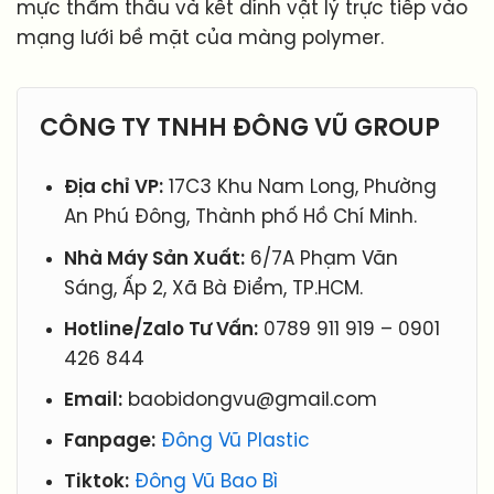
mực thẩm thấu và kết dính vật lý trực tiếp vào
mạng lưới bề mặt của màng polymer.
CÔNG TY TNHH ĐÔNG VŨ GROUP
Địa chỉ VP:
17C3 Khu Nam Long, Phường
An Phú Đông, Thành phố Hồ Chí Minh.
Nhà Máy Sản Xuất:
6/7A Phạm Văn
Sáng, Ấp 2, Xã Bà Điểm, TP.HCM.
Hotline/Zalo Tư Vấn:
0789 911 919 – 0901
426 844
Email:
baobidongvu@gmail.com
Fanpage:
Đông Vũ Plastic
Tiktok:
Đông Vũ Bao Bì