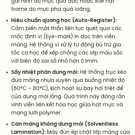
gai hình do mực quá đặc hoặc xòe hạt
trame do mực pha quá loãng.
Hiệu chuẩn quang học (Auto-Register):
Cảm biến mắt thần liên tục quét qua các
mốc định vị (Eye-mark) in dọc trên viền
màng. Hệ thống vi xử lý tự động bù trừ gia
tốc cơ học để xếp chồng các lớp màu sắc
với biên độ sai số nhỏ hơn 0.1mm.
Sấy nhiệt phân dung môi:
Hệ thống trục kéo
đưa màng nhựa xuyên qua buồng nhiệt độ
(60°C – 80°C), kích hoạt sự bay hơi triệt để
của dung môi lỏng. Quá trình này đóng rắn
vĩnh viễn liên kết hóa học giữa hạt mực và
mạng lưới polymer.
Cán màng không dung môi (Solventless
Lamination):
Máy đùn ép chặt lớp màng vừa