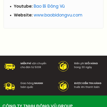
Youtube:
Bao Bì Đông Vũ
Website:
www.baobidongvu.com
MIỄN PHÍ
vận chuyển
Miễn phí
ĐỔI HÀNG
cho đơn từ 500K
trong 30 ngày
Giao hàng
NHANH
ĐƯỢC KIỂM TRA HÀNG
toàn quốc
trước khi thanh toán
CÔNG TY TNHH ĐÔNG VŨ GROUP