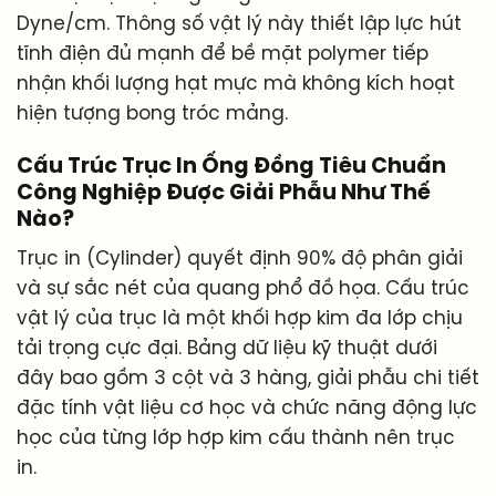
Dyne/cm. Thông số vật lý này thiết lập lực hút
tĩnh điện đủ mạnh để bề mặt polymer tiếp
nhận khối lượng hạt mực mà không kích hoạt
hiện tượng bong tróc mảng.
Cấu Trúc Trục In Ống Đồng Tiêu Chuẩn
Công Nghiệp Được Giải Phẫu Như Thế
Nào?
Trục in (Cylinder) quyết định 90% độ phân giải
và sự sắc nét của quang phổ đồ họa. Cấu trúc
vật lý của trục là một khối hợp kim đa lớp chịu
tải trọng cực đại. Bảng dữ liệu kỹ thuật dưới
đây bao gồm 3 cột và 3 hàng, giải phẫu chi tiết
đặc tính vật liệu cơ học và chức năng động lực
học của từng lớp hợp kim cấu thành nên trục
in.