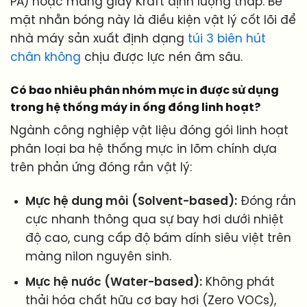
PA) hoặc màng giấy Kraft định lượng thấp. Bề
mặt nhẵn bóng này là điều kiện vật lý cốt lõi để
nhà máy sản xuất định dạng
túi 3 biên hút
chân không
chịu được lực nén âm sâu.
Có bao nhiêu phân nhóm mực in được sử dụng
trong hệ thống máy in ống đồng linh hoạt?
Ngành công nghiệp vật liệu đóng gói linh hoạt
phân loại ba hệ thống mực in lõm chính dựa
trên phản ứng đóng rắn vật lý:
Mực hệ dung môi (Solvent-based):
Đóng rắn
cực nhanh thông qua sự bay hơi dưới nhiệt
độ cao, cung cấp độ bám dính siêu việt trên
màng nilon nguyên sinh.
Mực hệ nước (Water-based):
Không phát
thải hóa chất hữu cơ bay hơi (Zero VOCs),