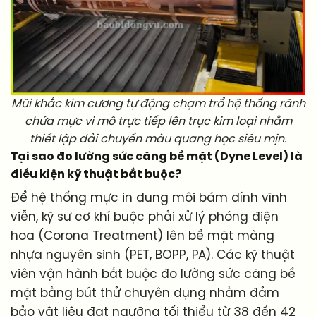
Mũi khắc kim cương tự động chạm trổ hệ thống rãnh
chứa mực vi mô trực tiếp lên trục kim loại nhằm
thiết lập dải chuyển màu quang học siêu mịn.
Tại sao đo lường sức căng bề mặt (Dyne Level) là
điều kiện kỹ thuật bắt buộc?
Để hệ thống mực in dung môi bám dính vĩnh
viễn, kỹ sư cơ khí buộc phải xử lý phóng điện
hoa (Corona Treatment) lên bề mặt màng
nhựa nguyên sinh (PET, BOPP, PA). Các kỹ thuật
viên vận hành bắt buộc đo lường sức căng bề
mặt bằng bút thử chuyên dụng nhằm đảm
bảo vật liệu đạt ngưỡng tối thiểu từ 38 đến 42