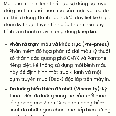
Một chu trình in lõm thiết lập sự đồng bộ tuyệt
đối giữa tính chất hóa học của mực và tốc độ
cơ khí tự động. Danh sách dưới đây liệt kê 6 giai
đoạn kỹ thuật tuyến tính cấu thành nên quy
trình vận hành máy in ống đồng khép kín.
Phân rã trạm màu và khắc trục (Pre-press):
Phần mềm đồ họa phân rã dải màu kỹ thuật
số thành các quang phổ CMYK và Pantone
riêng biệt. Hệ thống sử dụng mỗi kênh màu
này để định hình một trục xi lanh và một
cụm truyền mực (Deck) độc lập trên máy in.
Đo lường biến thiên độ nhớt (Viscosity):
Kỹ
thuật viên đo lường xung lực của khối mực
lỏng bằng cốc Zahn Cup. Hành động kiểm
soát độ nhớt ngăn chặn trực tiếp hiện tượng