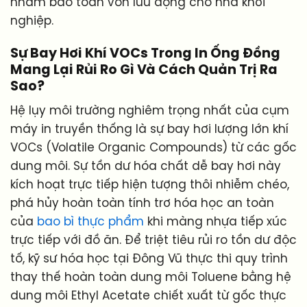
nhằm bảo toàn vốn lưu động cho nhà khởi
nghiệp.
Sự Bay Hơi Khí VOCs Trong In Ống Đồng
Mang Lại Rủi Ro Gì Và Cách Quản Trị Ra
Sao?
Hệ lụy môi trường nghiêm trọng nhất của cụm
máy in truyền thống là sự bay hơi lượng lớn khí
VOCs (Volatile Organic Compounds) từ các gốc
dung môi. Sự tồn dư hóa chất dễ bay hơi này
kích hoạt trực tiếp hiện tượng thôi nhiễm chéo,
phá hủy hoàn toàn tính trơ hóa học an toàn
của
bao bì thực phẩm
khi màng nhựa tiếp xúc
trực tiếp với đồ ăn. Để triệt tiêu rủi ro tồn dư độc
tố, kỹ sư hóa học tại Đông Vũ thực thi quy trình
thay thế hoàn toàn dung môi Toluene bằng hệ
dung môi Ethyl Acetate chiết xuất từ gốc thực