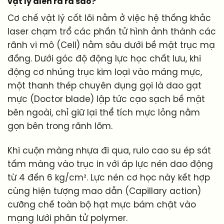
vật lý diễn ra ra sao?
Cơ chế vật lý cốt lõi nằm ở việc hệ thống khắc
laser chạm trổ các phần tử hình ảnh thành các
rãnh vi mô (Cell) nằm sâu dưới bề mặt trục mạ
đồng. Dưới góc độ động lực học chất lưu, khi
động cơ nhúng trục kim loại vào máng mực,
một thanh thép chuyên dụng gọi là dao gạt
mực (Doctor blade) lập tức cạo sạch bề mặt
bên ngoài, chỉ giữ lại thể tích mực lỏng nằm
gọn bên trong rãnh lõm.
Khi cuộn màng nhựa đi qua, rulo cao su ép sát
tấm màng vào trục in với áp lực nén dao động
từ 4 đến 6 kg/cm². Lực nén cơ học này kết hợp
cùng hiện tượng mao dẫn (Capillary action)
cưỡng chế toàn bộ hạt mực bám chặt vào
mạng lưới phân tử polymer.