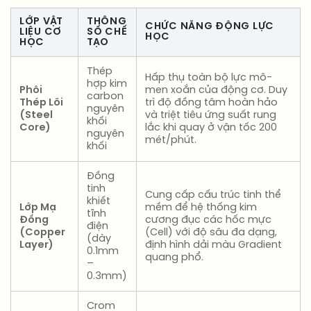
LỚP VẬT
THÔNG
CHỨC NĂNG ĐỘNG LỰC
LIỆU CƠ
SỐ CHẾ
HỌC
HỌC
TẠO
Thép
Hấp thụ toàn bộ lực mô-
hợp kim
Phôi
men xoắn của động cơ. Duy
carbon
Thép Lõi
trì độ đồng tâm hoàn hảo
nguyên
(Steel
và triệt tiêu ứng suất rung
khối
Core)
lắc khi quay ở vận tốc 200
nguyên
mét/phút.
khối
Đồng
tinh
Cung cấp cấu trúc tinh thể
khiết
Lớp Mạ
mềm để hệ thống kim
tĩnh
Đồng
cương đục các hốc mực
điện
(Copper
(Cell) với độ sâu đa dạng,
(dày
Layer)
định hình dải màu Gradient
0.1mm
quang phổ.
–
0.3mm)
Crom