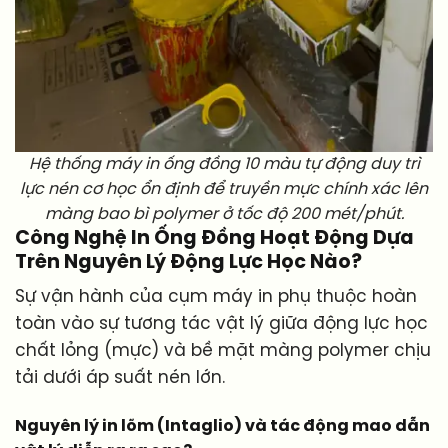
Hệ thống máy in ống đồng 10 màu tự động duy trì
lực nén cơ học ổn định để truyền mực chính xác lên
màng bao bì polymer ở tốc độ 200 mét/phút.
Công Nghệ In Ống Đồng Hoạt Động Dựa
Trên Nguyên Lý Động Lực Học Nào?
Sự vận hành của cụm máy in phụ thuộc hoàn
toàn vào sự tương tác vật lý giữa động lực học
chất lỏng (mực) và bề mặt màng polymer chịu
tải dưới áp suất nén lớn.
Nguyên lý in lõm (Intaglio) và tác động mao dẫn