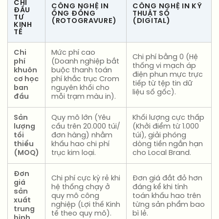
CHÍ
CÔNG NGHỆ IN
CÔNG NGHỆ IN KỸ
ĐẦU
ỐNG ĐỒNG
THUẬT SỐ
TƯ
(ROTOGRAVURE)
(DIGITAL)
KINH
TẾ
Chi
Mức phí cao
Chi phí bằng 0 (Hệ
phí
(Doanh nghiệp bắt
thống vi mạch áp
khuôn
buộc thanh toán
điện phun mực trực
cơ học
phí khắc trục Crom
tiếp từ tệp tin dữ
ban
nguyên khối cho
liệu số gốc).
đầu
mỗi trạm màu in).
Sản
Quy mô lớn (Yêu
Khối lượng cực thấp
lượng
cầu trên 20.000 túi/
(Khởi điểm từ 1.000
tối
đơn hàng) nhằm
túi), giải phóng
thiểu
khấu hao chi phí
dòng tiền ngắn hạn
(MOQ)
trục kim loại.
cho Local Brand.
Đơn
Chi phí cực kỳ rẻ khi
Đơn giá đắt đỏ hơn
giá
hệ thống chạy ở
đáng kể khi tính
sản
quy mô công
toán khấu hao trên
xuất
nghiệp (Lợi thế Kinh
từng sản phẩm bao
trung
tế theo quy mô).
bì lẻ.
bình