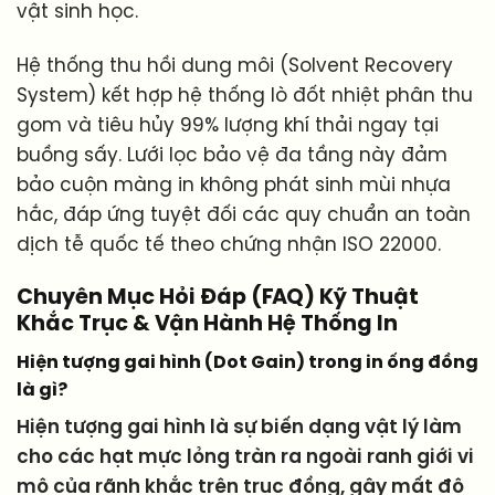
vật sinh học.
Hệ thống thu hồi dung môi (Solvent Recovery
System) kết hợp hệ thống lò đốt nhiệt phân thu
gom và tiêu hủy 99% lượng khí thải ngay tại
buồng sấy. Lưới lọc bảo vệ đa tầng này đảm
bảo cuộn màng in không phát sinh mùi nhựa
hắc, đáp ứng tuyệt đối các quy chuẩn an toàn
dịch tễ quốc tế theo chứng nhận ISO 22000.
Chuyên Mục Hỏi Đáp (FAQ) Kỹ Thuật
Khắc Trục & Vận Hành Hệ Thống In
Hiện tượng gai hình (Dot Gain) trong in ống đồng
là gì?
Hiện tượng gai hình là sự biến dạng vật lý làm
cho các hạt mực lỏng tràn ra ngoài ranh giới vi
mô của rãnh khắc trên trục đồng, gây mất độ