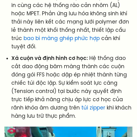
in cùng các hệ thống rào cản nhôm (AL)
hoặc MPET. Phản ứng lưu hóa không sinh khí
thải này liên kết các mạng lưới polymer đơn
lẻ thành một khối thống nhất, thiết lập cấu
trúc
bao bì màng ghép phức hợp
cản khí
tuyệt đối.
Xả cuộn và định hình cơ học:
Hệ thống dao
cắt dao động băm màng thành các cuộn
đóng gói FFS hoặc dập ép nhiệt thành từng
chiếc túi độc lập. Sự kiểm soát lực căng
(Tension control) tại bước này quyết định
trực tiếp khả năng chịu áp lực cơ học của
rãnh khóa âm dương trên
túi zipper
khi khách
hàng lưu trữ thực phẩm.