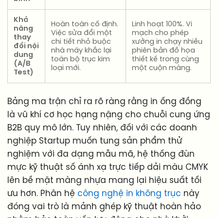
Khả
Hoàn toàn cố định.
Linh hoạt 100%. Vi
năng
Việc sửa đổi một
mạch cho phép
thay
chi tiết nhỏ buộc
xưởng in chạy nhiều
đổi nội
nhà máy khắc lại
phiên bản đồ họa
dung
toàn bộ trục kim
thiết kế trong cùng
(A/B
loại mới.
một cuộn màng.
Test)
Bảng ma trận chỉ ra rõ ràng rằng in ống đồng
là vũ khí cơ học hạng nặng cho chuỗi cung ứng
B2B quy mô lớn. Tuy nhiên, đối với các doanh
nghiệp Startup muốn tung sản phẩm thử
nghiệm với đa dạng mẫu mã, hệ thống đùn
mực kỹ thuật số ánh xạ trực tiếp dải màu CMYK
lên bề mặt màng nhựa mang lại hiệu suất tối
ưu hơn. Phân hệ
công nghệ in không trục
này
đóng vai trò là mảnh ghép kỹ thuật hoàn hảo