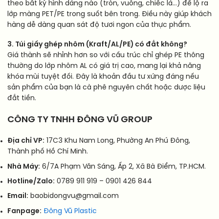
theo bất kỳ hình dáng nào (tròn, vuông, chiếc lá…) để lộ ra
lớp màng PET/PE trong suốt bên trong. Điều này giúp khách
hàng dễ dàng quan sát độ tươi ngon của thực phẩm.
3. Túi giấy ghép nhôm (Kraft/AL/PE) có đắt không?
Giá thành sẽ nhỉnh hơn so với cấu trúc chỉ ghép PE thông
thường do lớp nhôm AL có giá trị cao, mang lại khả năng
khóa mùi tuyệt đối. Đây là khoản đầu tư xứng đáng nếu
sản phẩm của bạn là cà phê nguyên chất hoặc dược liệu
đắt tiền.
CÔNG TY TNHH ĐÔNG VŨ GROUP
Địa chỉ VP:
17C3 Khu Nam Long, Phường An Phú Đông,
Thành phố Hồ Chí Minh.
Nhà Máy:
6/7A Phạm Văn Sáng, Ấp 2, Xã Bà Điểm, TP.HCM.
Hotline/Zalo:
0789 911 919 – 0901 426 844
Email:
baobidongvu@gmail.com
Fanpage:
Đông Vũ Plastic