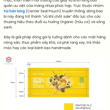
mạc, thân thiện môi trường của giấy và khả năng bảo
quản ưu việt của màng nhựa phức hợp. Trực thuộc nhóm
túi hàn lưng
(Center Seal Pouch) truyền thống, dòng bao
bì này đang trở thành “vũ khí chốt sale” đắc lực cho các
thương hiệu theo đuổi xu hướng Organic (hữu cơ) và sống
xanh.
Đây là giải pháp đóng gói lý tưởng dành cho các mặt hàng
nông sản, thực phẩm sấy khô, cà phê rang xay, trà thảo
mộc hay các loại bánh kẹo handmade.