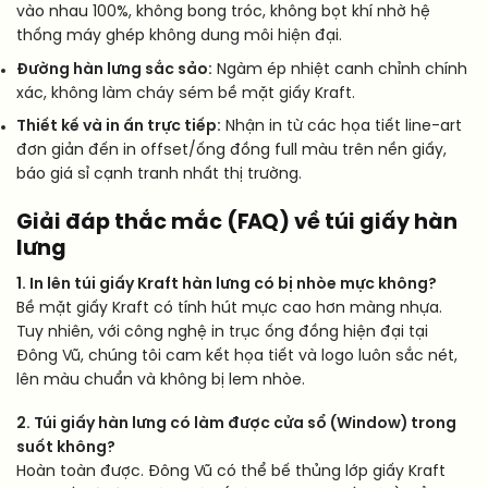
vào nhau 100%, không bong tróc, không bọt khí nhờ hệ
thống máy ghép không dung môi hiện đại.
Đường hàn lưng sắc sảo:
Ngàm ép nhiệt canh chỉnh chính
xác, không làm cháy sém bề mặt giấy Kraft.
Thiết kế và in ấn trực tiếp:
Nhận in từ các họa tiết line-art
đơn giản đến in offset/ống đồng full màu trên nền giấy,
báo giá sỉ cạnh tranh nhất thị trường.
Giải đáp thắc mắc (FAQ) về túi giấy hàn
lưng
1. In lên túi giấy Kraft hàn lưng có bị nhòe mực không?
Bề mặt giấy Kraft có tính hút mực cao hơn màng nhựa.
Tuy nhiên, với công nghệ in trục ống đồng hiện đại tại
Đông Vũ, chúng tôi cam kết họa tiết và logo luôn sắc nét,
lên màu chuẩn và không bị lem nhòe.
2. Túi giấy hàn lưng có làm được cửa sổ (Window) trong
suốt không?
Hoàn toàn được. Đông Vũ có thể bế thủng lớp giấy Kraft