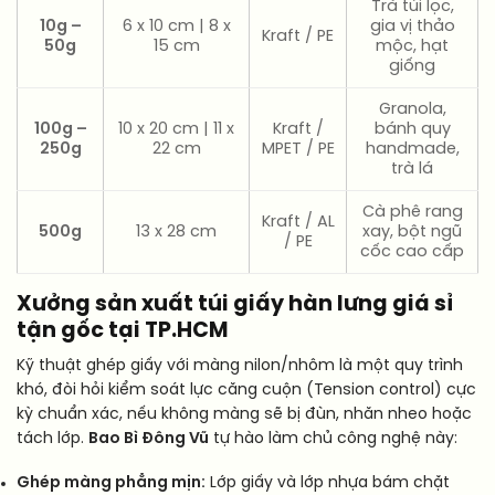
Trà túi lọc,
10g –
6 x 10 cm | 8 x
gia vị thảo
Kraft / PE
50g
15 cm
mộc, hạt
giống
Granola,
100g –
10 x 20 cm | 11 x
Kraft /
bánh quy
250g
22 cm
MPET / PE
handmade,
trà lá
Cà phê rang
Kraft / AL
500g
13 x 28 cm
xay, bột ngũ
/ PE
cốc cao cấp
Xưởng sản xuất túi giấy hàn lưng giá sỉ
tận gốc tại TP.HCM
Kỹ thuật ghép giấy với màng nilon/nhôm là một quy trình
khó, đòi hỏi kiểm soát lực căng cuộn (Tension control) cực
kỳ chuẩn xác, nếu không màng sẽ bị đùn, nhăn nheo hoặc
tách lớp.
Bao Bì Đông Vũ
tự hào làm chủ công nghệ này:
Ghép màng phẳng mịn:
Lớp giấy và lớp nhựa bám chặt