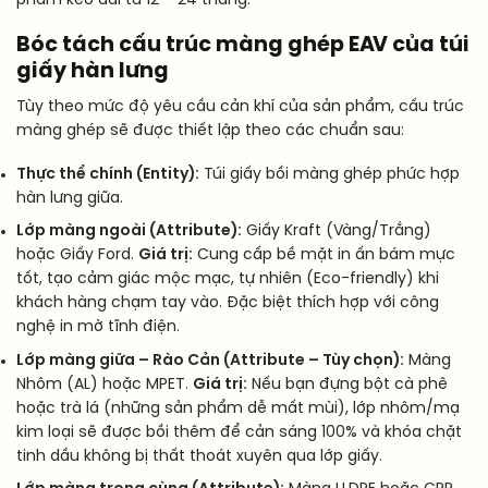
phẩm kéo dài từ 12 – 24 tháng.
Bóc tách cấu trúc màng ghép EAV của túi
giấy hàn lưng
Tùy theo mức độ yêu cầu cản khí của sản phẩm, cấu trúc
màng ghép sẽ được thiết lập theo các chuẩn sau:
Thực thể chính (Entity):
Túi giấy bồi màng ghép phức hợp
hàn lưng giữa.
Lớp màng ngoài (Attribute):
Giấy Kraft (Vàng/Trắng)
hoặc Giấy Ford.
Giá trị:
Cung cấp bề mặt in ấn bám mực
tốt, tạo cảm giác mộc mạc, tự nhiên (Eco-friendly) khi
khách hàng chạm tay vào. Đặc biệt thích hợp với công
nghệ in mờ tĩnh điện.
Lớp màng giữa – Rào Cản (Attribute – Tùy chọn):
Màng
Nhôm (AL) hoặc MPET.
Giá trị:
Nếu bạn đựng bột cà phê
hoặc trà lá (những sản phẩm dễ mất mùi), lớp nhôm/mạ
kim loại sẽ được bồi thêm để cản sáng 100% và khóa chặt
tinh dầu không bị thất thoát xuyên qua lớp giấy.