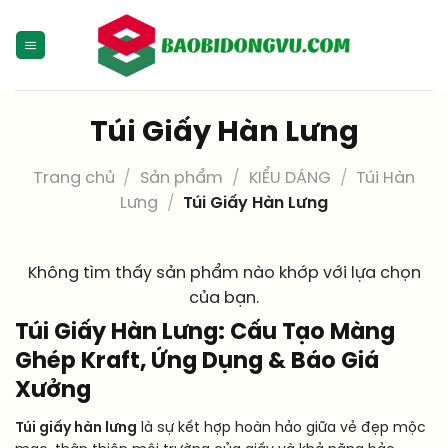
Skip
to
content
Túi Giấy Hàn Lưng
Trang chủ
/
Sản phẩm
/
KIỂU DÁNG
/
Túi Hàn
Lưng
/
Túi Giấy Hàn Lưng
Không tìm thấy sản phẩm nào khớp với lựa chọn
của bạn.
Túi Giấy Hàn Lưng: Cấu Tạo Màng
Ghép Kraft, Ứng Dụng & Báo Giá
Xưởng
Túi giấy hàn lưng
là sự kết hợp hoàn hảo giữa vẻ đẹp mộc