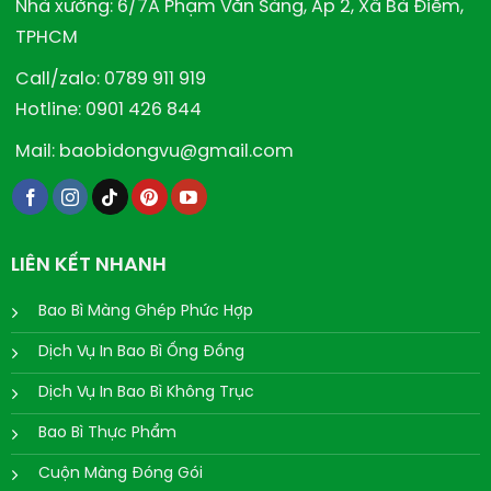
Nhà xưởng: 6/7A Phạm Văn Sáng, Ấp 2, Xã Bà Điểm,
TPHCM
Call/zalo: 0789 911 919
Hotline: 0901 426 844
Mail: baobidongvu@gmail.com
LIÊN KẾT NHANH
Bao Bì Màng Ghép Phức Hợp
Dịch Vụ In Bao Bì Ống Đồng
Dịch Vụ In Bao Bì Không Trục
Bao Bì Thực Phẩm
Cuộn Màng Đóng Gói