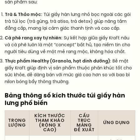
sản phẩm sau:
Trà & Thảo mộc:
Túi giấy hàn lưng nhỏ bọc ngoài các gói
trà túi lọc (trà gừng, trà atiso, trà detox) giúp nâng tầm
đẳng cấp, mang lại cảm giác thanh tịnh và cao cấp.
Cà phê rang xay tự nhiên:
Sự kết hợp giữa giấy Kraft nâu
và cà phê luôn là một “concept” bất hủ, tạo niềm tin cho
người tiêu dùng về một mẻ rang mộc, không hóa chất.
Thực phẩm Healthy (Granola, hạt dinh dưỡng):
Bề mặt
giấy Kraft giúp định vị sản phẩm thuộc phân khúc tốt cho
sức khỏe, dễ dàng bán với mức giá cao hơn so với bao bì
nilon bóng bẩy thông thường.
Bảng thông số kích thước túi giấy hàn
lưng phổ biến
KÍCH THƯỚC
CẤU
TRỌNG
THAM KHẢO
TRÚC
ỨNG DỤNG
LƯỢNG
(RỘNG X
MÀNG
CAO)
ĐỀ XUẤT