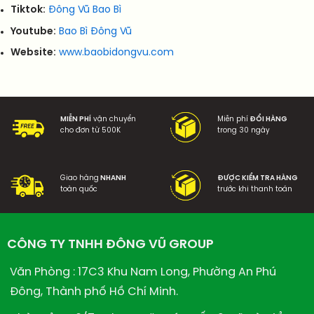
Tiktok:
Đông Vũ Bao Bì
Youtube:
Bao Bì Đông Vũ
Website:
www.baobidongvu.com
MIỄN PHÍ
vận chuyển
Miễn phí
ĐỔI HÀNG
cho đơn từ 500K
trong 30 ngày
Giao hàng
NHANH
ĐƯỢC KIỂM TRA HÀNG
toàn quốc
trước khi thanh toán
CÔNG TY TNHH ĐÔNG VŨ GROUP
Văn Phòng : 17C3 Khu Nam Long, Phường An Phú
Đông, Thành phố Hồ Chí Minh.