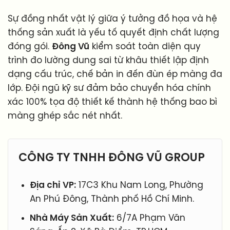
Sự đồng nhất vật lý giữa ý tưởng đồ họa và hệ
thống sản xuất là yếu tố quyết định chất lượng
đóng gói.
Đông Vũ
kiểm soát toàn diện quy
trình đo lường dung sai từ khâu thiết lập định
dạng cấu trúc, chế bản in đến đùn ép màng đa
lớp. Đội ngũ kỹ sư đảm bảo chuyển hóa chính
xác 100% tọa độ thiết kế thành hệ thống bao bì
màng ghép sắc nét nhất.
CÔNG TY TNHH ĐÔNG VŨ GROUP
Địa chỉ VP:
17C3 Khu Nam Long, Phường
An Phú Đông, Thành phố Hồ Chí Minh.
Nhà Máy Sản Xuất:
6/7A Phạm Văn