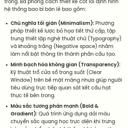
trong. Ba phong cách thiết kế cốt lõi định hình
hệ thống bao bì bán lẻ bao gồm:
Chủ nghĩa tối giản (Minimalism):
Phương
pháp thiết kế lược bỏ họa tiết thứ cấp, tập
trung thiết lập nghệ thuật chữ (Typography)
và khoảng trắng (Negative space) nhằm
làm nổi bật thông tin thành phần cấu tạo.
Minh bạch hóa không gian (Transparency):
Kỹ thuật trổ cửa sổ trong suốt (Clear
Window) trên bề mặt màng nhựa giúp người
tiêu dùng trực tiếp quan sát kết cấu hạt
thực tế bên trong.
Màu sắc tương phản mạnh (Bold &
Gradient):
Quá trình ứng dụng dải màu
chuyển sắc quang học trực diện khi trưng