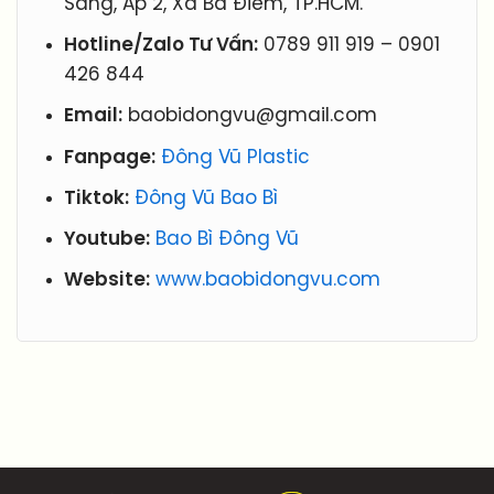
Sáng, Ấp 2, Xã Bà Điểm, TP.HCM.
Hotline/Zalo Tư Vấn:
0789 911 919
–
0901
426 844
Email:
baobidongvu@gmail.com
Fanpage:
Đông Vũ Plastic
Tiktok:
Đông Vũ Bao Bì
Youtube:
Bao Bì Đông Vũ
Website:
www.baobidongvu.com