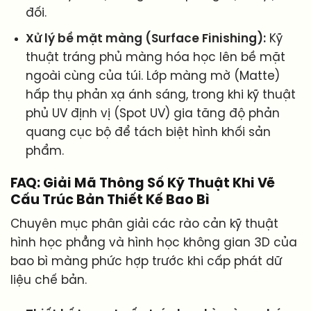
đối.
Xử lý bề mặt màng (Surface Finishing):
Kỹ
thuật tráng phủ màng hóa học lên bề mặt
ngoài cùng của túi. Lớp màng mờ (Matte)
hấp thụ phản xạ ánh sáng, trong khi kỹ thuật
phủ UV định vị (Spot UV) gia tăng độ phản
quang cục bộ để tách biệt hình khối sản
phẩm.
FAQ: Giải Mã Thông Số Kỹ Thuật Khi Vẽ
Cấu Trúc Bản Thiết Kế Bao Bì
Chuyên mục phân giải các rào cản kỹ thuật
hình học phẳng và hình học không gian 3D của
bao bì màng phức hợp trước khi cấp phát dữ
liệu chế bản.