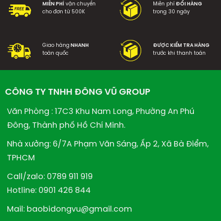
MIỄN PHÍ
vận chuyển
Miễn phí
ĐỔI HÀNG
cho đơn từ 500K
trong 30 ngày
Giao hàng
NHANH
ĐƯỢC KIỂM TRA HÀNG
toàn quốc
trước khi thanh toán
CÔNG TY TNHH ĐÔNG VŨ GROUP
Văn Phòng : 17C3 Khu Nam Long, Phường An Phú
Đông, Thành phố Hồ Chí Minh.
Nhà xưởng: 6/7A Phạm Văn Sáng, Ấp 2, Xã Bà Điểm,
TPHCM
Call/zalo: 0789 911 919
Hotline: 0901 426 844
Mail: baobidongvu@gmail.com