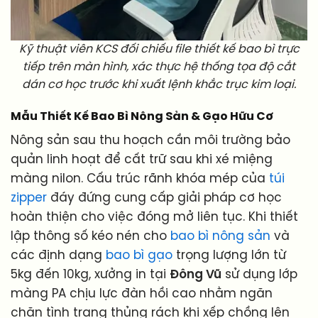
Kỹ thuật viên KCS đối chiếu file thiết kế bao bì trực
tiếp trên màn hình, xác thực hệ thống tọa độ cắt
dán cơ học trước khi xuất lệnh khắc trục kim loại.
Mẫu Thiết Kế Bao Bì Nông Sản & Gạo Hữu Cơ
Nông sản sau thu hoạch cần môi trường bảo
quản linh hoạt để cất trữ sau khi xé miệng
màng nilon. Cấu trúc rãnh khóa mép của
túi
zipper
đáy đứng cung cấp giải pháp cơ học
hoàn thiện cho việc đóng mở liên tục. Khi thiết
lập thông số kéo nén cho
bao bì nông sản
và
các định dạng
bao bì gạo
trọng lượng lớn từ
5kg đến 10kg, xưởng in tại
Đông Vũ
sử dụng lớp
màng PA chịu lực đàn hồi cao nhằm ngăn
chặn tình trạng thủng rách khi xếp chồng lên