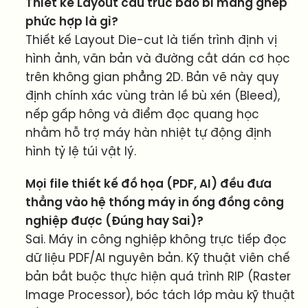
Thiết kế Layout cấu trúc bao bì màng ghép
phức hợp là gì?
Thiết kế Layout Die-cut là tiến trình định vị
hình ảnh, văn bản và đường cắt dán cơ học
trên không gian phẳng 2D. Bản vẽ này quy
định chính xác vùng tràn lề bù xén (Bleed),
nếp gấp hông và điểm đọc quang học
nhằm hỗ trợ máy hàn nhiệt tự động định
hình tỷ lệ túi vật lý.
Mọi file thiết kế đồ họa (PDF, AI) đều đưa
thẳng vào hệ thống máy in ống đồng công
nghiệp được (Đúng hay Sai)?
Sai. Máy in công nghiệp không trực tiếp đọc
dữ liệu PDF/AI nguyên bản. Kỹ thuật viên chế
bản bắt buộc thực hiện quá trình RIP (Raster
Image Processor), bóc tách lớp màu kỹ thuật