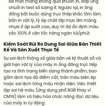
bề mặt màng không qua khuôn in, đáp ứng
chuỗi in test số lượng ít. Ngược lại, in ống
đồng bắt buộc dùng trục thép khắc lõm làm
bản in vật lý, tỳ ép chặt lớp mực lên màng
nhựa ở áp suất cao, duy trì độ ổn định màu
sắc 100% ở vận tốc hàng ngàn túi/phút.
Kiểm Soát Rủi Ro Dung Sai Giữa Bản Thiết
Kế Và Sản Xuất Thực Tế
Sự sai lệch thông số giữa bản vẽ kỹ thuật số và
giới hạn vật lý của máy in ống đồng trực tiếp
tạo ra tình trạng biến dạng thành phẩm, bao
gồm lệch tọa độ điểm cắt, tràn màu biên ép
hoặc sai lệch tông màu nhận diện. Việc thiết
lập sai hệ màu (ứng dụng phổ RGB thay vì
CMYK) làm vô hiệu hóa chức năng đọc dữ liệu
của máy in tự động.