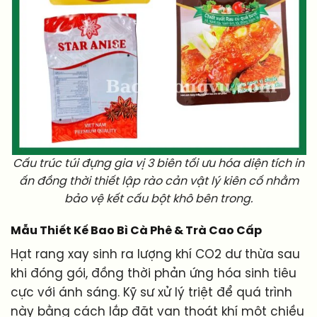
Cấu trúc túi đựng gia vị 3 biên tối ưu hóa diện tích in
ấn đồng thời thiết lập rào cản vật lý kiên cố nhằm
bảo vệ kết cấu bột khô bên trong.
Mẫu Thiết Kế Bao Bì Cà Phê & Trà Cao Cấp
Hạt rang xay sinh ra lượng khí CO2 dư thừa sau
khi đóng gói, đồng thời phản ứng hóa sinh tiêu
cực với ánh sáng. Kỹ sư xử lý triệt để quá trình
này bằng cách lắp đặt van thoát khí một chiều