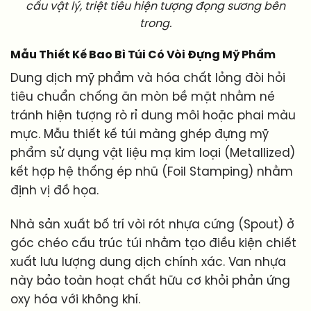
cấu vật lý, triệt tiêu hiện tượng đọng sương bên
trong.
Mẫu Thiết Kế Bao Bì Túi Có Vòi Đựng Mỹ Phẩm
Dung dịch mỹ phẩm và hóa chất lỏng đòi hỏi
tiêu chuẩn chống ăn mòn bề mặt nhằm né
tránh hiện tượng rò rỉ dung môi hoặc phai màu
mực. Mẫu thiết kế túi màng ghép đựng mỹ
phẩm sử dụng vật liệu mạ kim loại (Metallized)
kết hợp hệ thống ép nhũ (Foil Stamping) nhằm
định vị đồ họa.
Nhà sản xuất bố trí vòi rót nhựa cứng (Spout) ở
góc chéo cấu trúc túi nhằm tạo điều kiện chiết
xuất lưu lượng dung dịch chính xác. Van nhựa
này bảo toàn hoạt chất hữu cơ khỏi phản ứng
oxy hóa với không khí.