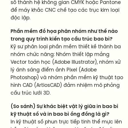
số thành hệ không gian CMYK hoặc Pantone
để máy khắc CNC chế tạo các trục kim loại
độc lập.
Phần mềm đồ họa phân nhóm như thế nào
trong quy trình kiến tạo cấu trúc bao bì?
Kỹ sư phân loại phần mềm thiết kế thành ba
nhóm chức năng: Nhóm thiết lập mảng
Vector toán học (Adobe Illustrator), nhóm xử
lý ánh sáng điểm ảnh Pixel (Adobe
Photoshop) và nhóm phần mềm kỹ thuật tạo
hình CAD (ArtiosCAD) đảm nhiệm mô phỏng
cấu trúc lưới 3D.
(So sánh) Sự khác biệt vật lý giữa in bao bì
kỹ thuật số và in bao bì ống đồng là gì?
In kỹ thuật số phun trực tiếp tinh thể mực lên