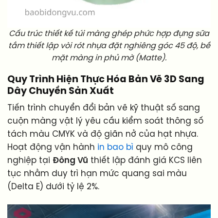
Cấu trúc thiết kế túi màng ghép phức hợp đựng sữa
tắm thiết lập vòi rót nhựa đặt nghiêng góc 45 độ, bề
mặt màng in phủ mờ (Matte).
Quy Trình Hiện Thực Hóa Bản Vẽ 3D Sang
Dây Chuyền Sản Xuất
Tiến trình chuyển đổi bản vẽ kỹ thuật số sang
cuộn màng vật lý yêu cầu kiểm soát thông số
tách màu CMYK và độ giãn nở của hạt nhựa.
Hoạt động vận hành
in bao bì
quy mô công
nghiệp tại
Đông Vũ
thiết lập đánh giá KCS liên
tục nhằm duy trì hạn mức quang sai màu
(Delta E) dưới tỷ lệ 2%.