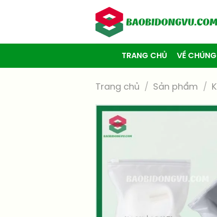
Skip
to
content
TRANG CHỦ
VỀ CHÚNG
Trang chủ
/
Sản phẩm
/
K