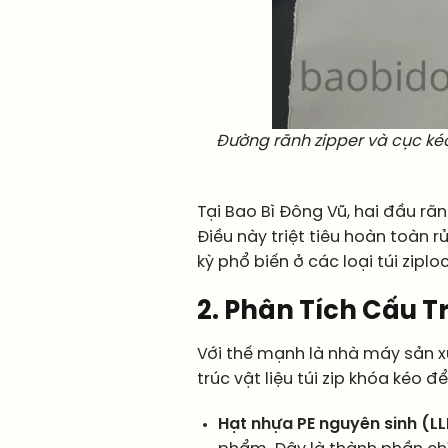
Đường rãnh zipper và cục kéo
Tại Bao Bì Đông Vũ, hai đầu rã
Điều này triệt tiêu hoàn toàn rủ
kỳ phổ biến ở các loại túi ziploc
2. Phân Tích Cấu T
Với thế mạnh là nhà máy sản x
trúc vật liệu túi zip khóa kéo 
Hạt nhựa PE nguyên sinh (LL