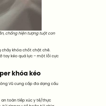
ắn, chống hiện tượng tuột con
g chảy khóa chốt chặt chẽ.
lỡ tay kéo quá lực – một lỗi cực
pper khóa kéo
 Đông Vũ cung cấp đa dạng cấu
an toàn tiếp xúc y tế/thực