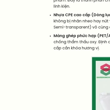
phẩm. Đây là thành phần chín
linh kiện.
Nhựa CPE cao cấp (Dòng lụ
không bị nhăn nheo hay nứt v
Semi-transparent) vô cùng
Màng ghép phức hợp (PET/A
chống thẩm thấu oxy. Định 
cấp cần khóa hương vị.