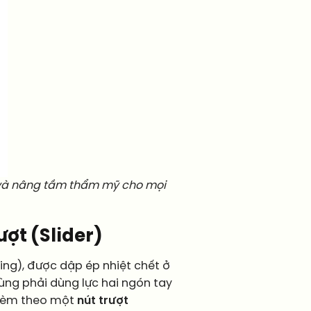
c và nâng tầm thẩm mỹ cho mọi
ượt (Slider)
ing), được dập ép nhiệt chết ở
dùng phải dùng lực hai ngón tay
 kèm theo một
nút trượt