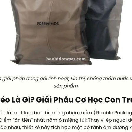
n giải pháp đóng gói linh hoạt, kín khí, chống thấm nướ
sản phẩm.
Kéo Là Gì? Giải Phẫu Cơ Học Con Tr
kéo là một loại bao bì màng nhựa mềm (Flexible Packag
Điểm “ăn tiền” nhất nằm ở miệng túi: Thay vì ép người 
vào nhau, thiết kế này tích hợp một bộ rãnh âm dương