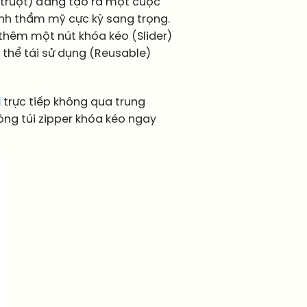
n trượt) đang tạo ra một cuộc
tính thẩm mỹ cực kỳ sang trọng.
 thêm một nút khóa kéo (Slider)
 thể tái sử dụng (Reusable)
ì
trực tiếp không qua trung
òng túi zipper khóa kéo ngay