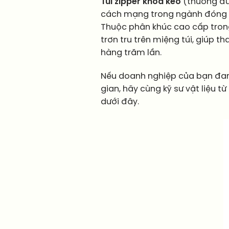
Túi zipper khóa kéo
(thường đư
cách mạng trong ngành đóng gói 
Thuộc phân khúc cao cấp trong
trơn tru trên miệng túi, giúp 
hàng trăm lần.
Nếu doanh nghiệp của bạn đa
gian, hãy cùng kỹ sư vật liệu từ
dưới đây.