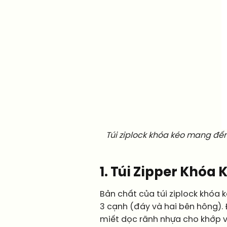
Túi ziplock khóa kéo mang đế
1. Túi Zipper Khóa 
Bản chất của túi ziplock khóa 
3 cạnh (đáy và hai bên hông). 
miết dọc rãnh nhựa cho khớp 