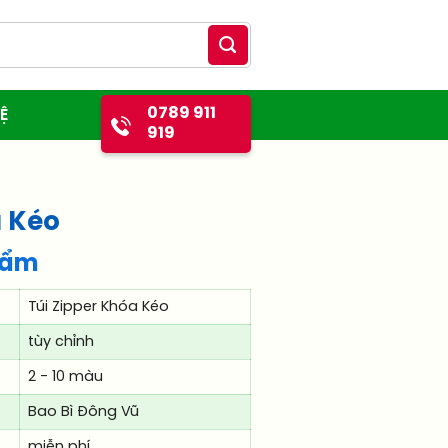
0789 911
Ệ
919
a Kéo
hẩm
Túi Zipper Khóa Kéo
tùy chỉnh
2 - 10 màu
Bao Bì Đông Vũ
miễn phí