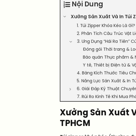
Nội Dung
Xưởng Sản Xuất Và In Túi Z
1. Túi Zipper Khóa Kéo Là Gì
2. Phân Tích Cấu Trúc Vật L
3. Ứng Dụng “Hái Ra Tiền” C
Đóng gói Thời trang & Lo
Bảo quản Thực phẩm & 
Y tế, Thiết bị Điện tử & 
4. Bảng Kích Thước Tiêu Chu
5. Năng Lực Sản Xuất & In Tú
6. Giải Đáp Kỹ Thuật Chuyê
7. Rủi Ro Kinh Tế Khi Mua P
Xưởng Sản Xuất Và
TPHCM