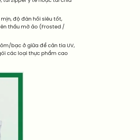
túi zipper y tế hoặc túi chia
ịn, độ đàn hồi siêu tốt,
uyên thấu mờ ảo (Frosted /
ôm/bạc ở giữa để cản tia UV,
ói các loại thực phẩm cao