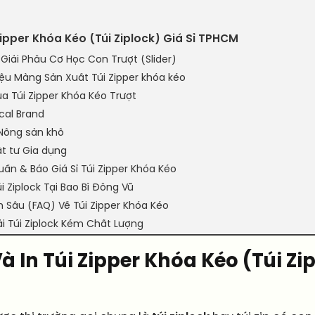
ipper Khóa Kéo (Túi Ziplock) Giá Sỉ TPHCM
? Giải Phẫu Cơ Học Con Trượt (Slider)
iệu Màng Sản Xuất Túi Zipper khóa kéo
ủa Túi Zipper Khóa Kéo Trượt
cal Brand
Nông sản khô
Vật tư Gia dụng
ẩn & Báo Giá Sỉ Túi Zipper Khóa Kéo
i Ziplock Tại Bao Bì Đông Vũ
n Sâu (FAQ) Về Túi Zipper Khóa Kéo
hải Túi Ziplock Kém Chất Lượng
 In Túi Zipper Khóa Kéo (Túi Zip