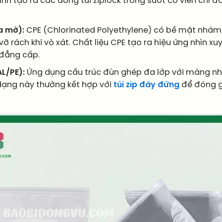
h tạo ra các dòng túi ziplock trong suốt có viền chỉ đỏ, 
a mờ):
CPE (Chlorinated Polyethylene) có bề mặt nhám m
ỡ rách khi vò xát. Chất liệu CPE tạo ra hiệu ứng nhìn x
 đẳng cấp.
L/PE):
Ứng dụng cấu trúc đùn ghép đa lớp với màng nh
dạng này thường kết hợp với
túi zip đáy đứng
để đóng g