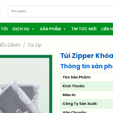
Tìm
kiếm:
 TÔI
DỊCH VỤ
SẢN PHẨM
TIN TỨC MỚI
LIÊN H
IỂU DÁNG
/
Túi Zip
Túi Zipper Khó
Thông tin sản p
Tên Sản Phẩm:
Kích Thước:
Màu In:
Công Ty Sản Xuất:
Vận Chuyển: