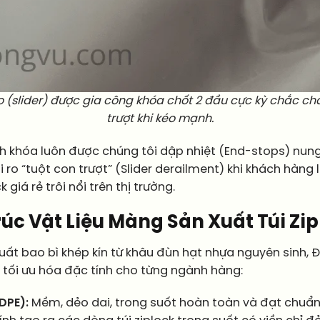
 (slider) được gia công khóa chốt 2 đầu cực kỳ chắc ch
trượt khi kéo mạnh.
nh khóa luôn được chúng tôi dập nhiệt (End-stops) nun
i ro “tuột con trượt” (Slider derailment) khi khách hàng 
k giá rẻ trôi nổi trên thị trường.
rúc Vật Liệu Màng Sản Xuất Túi Zi
uất bao bì khép kín từ khâu đùn hạt nhựa nguyên sinh,
để tối ưu hóa đặc tính cho từng ngành hàng:
DPE):
Mềm, dẻo dai, trong suốt hoàn toàn và đạt chuẩn 