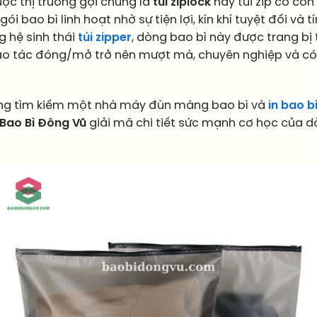
ợc thị trường gọi chung là
túi ziplock
hay túi zip có co
bao bì linh hoạt nhờ sự tiện lợi, kín khí tuyệt đối và 
 hệ sinh thái
túi zipper
, dòng bao bì này được trang bị
thao tác đóng/mở trở nên mượt mà, chuyên nghiệp và có
ng tìm kiếm một nhà máy đùn màng bao bì và
in bao b
Bao Bì Đông Vũ
giải mã chi tiết sức mạnh cơ học của d