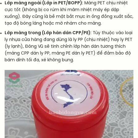
Lớp màng ngoài (Lớp in PET/BOPP):
Màng PET chịu nhiệt
cực tốt (không bị co rúm khi mâm nhiệt máy ép dập
xuống). Đây cũng là bề mặt bắt mực in ống đồng xuất sắc,
tạo độ bóng láng hoặc mờ nhám cho màng.
Lớp màng trong (Lớp hàn dán CPP/PE):
Tùy thuộc vào loại
ly nhựa cửa hàng đang dùng là ly PP (chịu nhiệt) hay ly PET
(ly lạnh), Đông Vũ sẽ tinh chỉnh lớp hàn dán tương thích
(màng CPP dán ly PP, màng PE dán ly PET) để đảm bảo độ
bám dính tối đa, xé không bung.