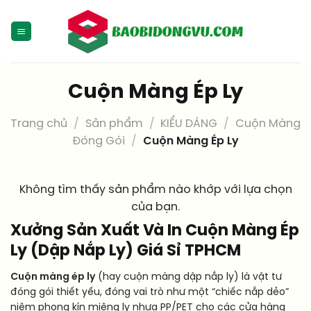
Skip
to
content
Cuộn Màng Ép Ly
Trang chủ
/
Sản phẩm
/
KIỂU DÁNG
/
Cuộn Màng
Đóng Gói
/
Cuộn Màng Ép Ly
Không tìm thấy sản phẩm nào khớp với lựa chọn
của bạn.
Xưởng Sản Xuất Và In Cuộn Màng Ép
Ly (Dập Nắp Ly) Giá Sỉ TPHCM
Cuộn màng ép ly
(hay cuộn màng dập nắp ly) là vật tư
đóng gói thiết yếu, đóng vai trò như một “chiếc nắp dẻo”
niêm phong kín miệng ly nhựa PP/PET cho các cửa hàng