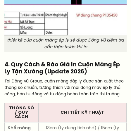
thiết kế của cuộn màng ép ly sẽ được Đông Vũ kiểm tra
cẩn thận trước khi in
4. Quy Cách & Báo Giá In Cuộn Màng Ép
Ly Tận Xưởng (Update 2026)
Tại Đông Vũ Group, cuộn màng dập ly được sản xuất theo
thông số chuẩn, tương thích với mọi dòng máy ép ly thủ
công, bán tự động và tự động hoàn toàn trên thị trường:
THÔNG SỐ
/ QUY
CHI TIẾT KỸ THUẬT
CÁCH
Khổ màng
13cm (Ly dung tích nhỏ) / 15cm (Ly