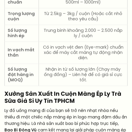
chuẩn
500ml – 1000ml)
Trọng lượng
Từ 2.5kg – 3kg / cuộn (Hoặc cắt nhỏ
cuộn
theo yêu cầu)
Số lượng
Trung bình khoảng 2.000 – 2.500 nắp
hình ép
ly / cuộn
Có in vạch vệt đen (Eye-mark) chuẩn
In vạch mắt
xác để máy cắt màng tự động nhận
thần
diện.
Số lượng
Nhận in từ số lượng lớn (Chạy máy
đặt hàng in
ống đồng) – Liên hệ để có giá sỉ cực
(MOQ)
tốt.
Xưởng Sản Xuất In Cuộn Màng Ép Ly Trà
Sữa Giá Sỉ Uy Tín TPHCM
Ly đồ uống mang đi của bạn sẽ trở nên nhạt nhòa nếu
thiếu đi một chiếc nắp màng ép in logo mang đậm dấu ấn
thương hiệu. Là nhà sản xuất bao bì phức hợp trực tiếp,
Bao Bì Đông Vũ
cam kết mang lại giải pháp cuộn màng ép