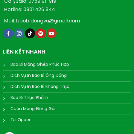
Call/zalo: 0789 911 919
Hotline: 0901 426 844
Mail: baobidongvu@gmail.com
LIÊN KẾT NHANH
Bao Bì Màng Ghép Phức Hợp
Dịch Vụ In Bao Bì Ống Đồng
Dịch Vụ In Bao Bì Không Trục
Bao Bì Thực Phẩm
Cuộn Màng Đóng Gói
Túi Zipper