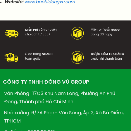
Website:
www.baobidongvu.com
MIỄN PHÍ
vận chuyển
Miễn phí
ĐỔI HÀNG
cho đơn từ 500K
trong 30 ngày
Giao hàng
NHANH
ĐƯỢC KIỂM TRA HÀNG
toàn quốc
trước khi thanh toán
CÔNG TY TNHH ĐÔNG VŨ GROUP
Văn Phòng : 17C3 Khu Nam Long, Phường An Phú
Đông, Thành phố Hồ Chí Minh.
Nhà xưởng: 6/7A Phạm Văn Sáng, Ấp 2, Xã Bà Điểm,
TPHCM