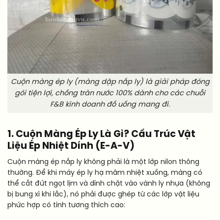
Cuộn màng ép ly (màng dập nắp ly) là giải pháp đóng
gói tiện lợi, chống tràn nước 100% dành cho các chuỗi
F&B kinh doanh đồ uống mang đi.
1. Cuộn Màng Ép Ly Là Gì? Cấu Trúc Vật
Liệu Ép Nhiệt Dính (E-A-V)
Cuộn màng ép nắp ly không phải là một lớp nilon thông
thường. Để khi máy ép ly hạ mâm nhiệt xuống, màng có
thể cắt đứt ngọt lịm và dính chặt vào vành ly nhựa (không
bị bung xì khi lắc), nó phải được ghép từ các lớp vật liệu
phức hợp có tính tương thích cao: