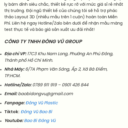
ly bám dính siêu chắc, thiết kế rực rỡ với mức giá sỉ rẻ nhất
thị trường. Đội ngũ thiết kế của chúng tôi sẽ hỗ trợ phác
thảo Layout 3D (nhiều mẫu trên 1 cuộn) hoàn toàn Miễn
Phí. Liên hệ ngay Hotline/Zalo bên dưới để nhận mẫu màng
test thực tế và báo giá sản xuất ưu đãi nhất!
CÔNG TY TNHH ĐÔNG VŨ GROUP
Địa chỉ VP:
17C3 Khu Nam Long, Phường An Phú Đông,
Thành phố Hồ Chí Minh.
Nhà Máy:
6/7A Phạm Văn Sáng, Ấp 2, Xã Bà Điểm,
TP.HCM.
Hotline/Zalo:
0789 911 919 – 0901 426 844
Email:
baobidongvu@gmail.com
Fanpage:
Đông Vũ Plastic
Tiktok:
Đông Vũ Bao Bì
Youtube:
Bao Bì Đông Vũ