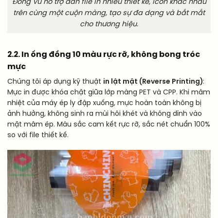
Đông Vũ hỗ trợ dàn file in nhiều thiết kế, icon khác nhau
trên cùng một cuộn màng, tạo sự đa dạng và bắt mắt
cho thương hiệu.
2.2. In ống đồng 10 màu rực rỡ, không bong tróc
mực
Chúng tôi áp dụng kỹ thuật
in lật mặt (Reverse Printing)
:
Mực in được khóa chặt giữa lớp màng PET và CPP. Khi mâm
nhiệt của máy ép ly đập xuống, mực hoàn toàn không bị
ảnh hưởng, không sinh ra mùi hôi khét và không dính vào
mặt mâm ép. Màu sắc cam kết rực rỡ, sắc nét chuẩn 100%
so với file thiết kế.