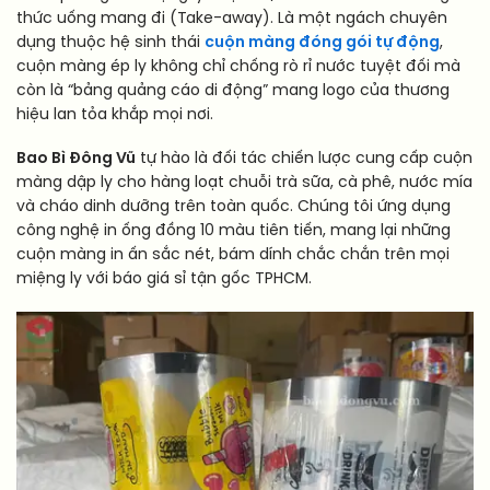
thức uống mang đi (Take-away). Là một ngách chuyên
dụng thuộc hệ sinh thái
cuộn màng đóng gói tự động
,
cuộn màng ép ly không chỉ chống rò rỉ nước tuyệt đối mà
còn là “bảng quảng cáo di động” mang logo của thương
hiệu lan tỏa khắp mọi nơi.
Bao Bì Đông Vũ
tự hào là đối tác chiến lược cung cấp cuộn
màng dập ly cho hàng loạt chuỗi trà sữa, cà phê, nước mía
và cháo dinh dưỡng trên toàn quốc. Chúng tôi ứng dụng
công nghệ in ống đồng 10 màu tiên tiến, mang lại những
cuộn màng in ấn sắc nét, bám dính chắc chắn trên mọi
miệng ly với báo giá sỉ tận gốc TPHCM.