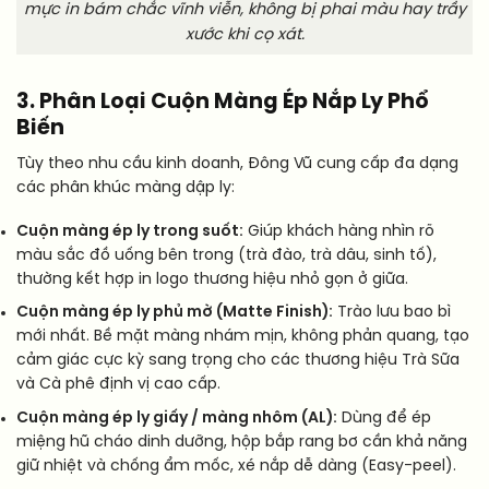
mực in bám chắc vĩnh viễn, không bị phai màu hay trầy
xước khi cọ xát.
3. Phân Loại Cuộn Màng Ép Nắp Ly Phổ
Biến
Tùy theo nhu cầu kinh doanh, Đông Vũ cung cấp đa dạng
các phân khúc màng dập ly:
Cuộn màng ép ly trong suốt:
Giúp khách hàng nhìn rõ
màu sắc đồ uống bên trong (trà đào, trà dâu, sinh tố),
thường kết hợp in logo thương hiệu nhỏ gọn ở giữa.
Cuộn màng ép ly phủ mờ (Matte Finish):
Trào lưu bao bì
mới nhất. Bề mặt màng nhám mịn, không phản quang, tạo
cảm giác cực kỳ sang trọng cho các thương hiệu Trà Sữa
và Cà phê định vị cao cấp.
Cuộn màng ép ly giấy / màng nhôm (AL):
Dùng để ép
miệng hũ cháo dinh dưỡng, hộp bắp rang bơ cần khả năng
giữ nhiệt và chống ẩm mốc, xé nắp dễ dàng (Easy-peel).