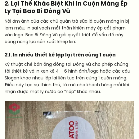
2. Lợi Thế Khác Biệt Khi In Cuộn Màng Ép
Ly Tại Bao Bì Đông Vũ
Nỗi ám ảnh của các chủ quán trà sữa là cuộn màng in bị
lem màu, in sai vạch mắt thần khiến máy ép cắt phạm
vào logo. Bao Bì Đông Vũ giải quyết triệt để vấn đề này
bằng năng lực sản xuất khép kín:
2.1. In nhiều thiết kế lặp lại trên cùng 1 cuộn
Kỹ thuật chế bản ống đồng tại Đông Vũ cho phép chúng
tôi thiết kế và in xen kẽ 4 – 6 hình ảnh/logo hoặc các câu
Slogan khác nhau lặp lại liên tục trên cùng 1 cuộn màng.
Điều này tạo sự thích thú, tò mò cho khách hàng mỗi khi
nhận được một ly nước có “nắp” khác nhau.