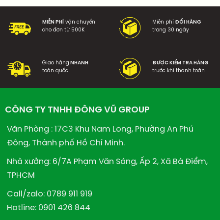
MIỄN PHÍ
vận chuyển
Miễn phí
ĐỔI HÀNG
cho đơn từ 500K
trong 30 ngày
Giao hàng
NHANH
ĐƯỢC KIỂM TRA HÀNG
toàn quốc
trước khi thanh toán
CÔNG TY TNHH ĐÔNG VŨ GROUP
Văn Phòng : 17C3 Khu Nam Long, Phường An Phú
Đông, Thành phố Hồ Chí Minh.
Nhà xưởng: 6/7A Phạm Văn Sáng, Ấp 2, Xã Bà Điểm,
TPHCM
Call/zalo: 0789 911 919
Hotline: 0901 426 844