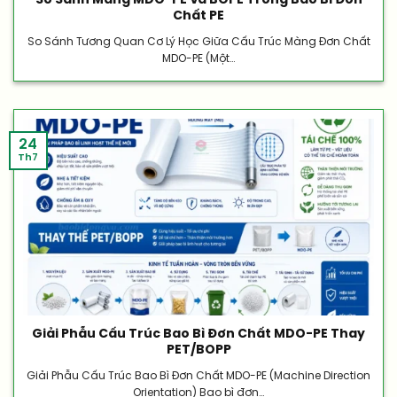
So Sánh Màng MDO-PE Và BOPE Trong Bao Bì Đơn
Chất PE
So Sánh Tương Quan Cơ Lý Học Giữa Cấu Trúc Màng Đơn Chất
MDO-PE (Một...
24
Th7
Giải Phẫu Cấu Trúc Bao Bì Đơn Chất MDO-PE Thay
PET/BOPP
Giải Phẫu Cấu Trúc Bao Bì Đơn Chất MDO-PE (Machine Direction
Orientation) Bao bì đơn...