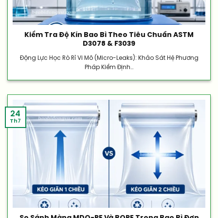
Kiểm Tra Độ Kín Bao Bì Theo Tiêu Chuẩn ASTM
D3078 & F3039
Động Lực Học Rò Rỉ Vi Mô (Micro-Leaks): Khảo Sát Hệ Phương
Pháp Kiểm Định...
24
Th7