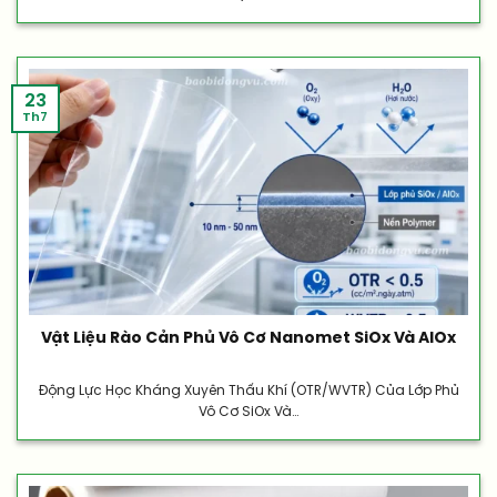
23
Th7
Vật Liệu Rào Cản Phủ Vô Cơ Nanomet SiOx Và AlOx
Động Lực Học Kháng Xuyên Thấu Khí (OTR/WVTR) Của Lớp Phủ
Vô Cơ SiOx Và...