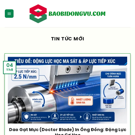
Skip
to
content
TIN TỨC MỚI
04
Th8
Dao Gạt Mực (Doctor Blade) In Ống Đồng: Động Lực