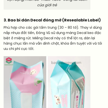
của giới trẻ
3. Bao bì dán Decal đóng mở (Resealable Label)
Phù hợp cho các gói tầm trung (30 – 80 tờ). Thay vì dùng
nắp nhựa đắt tiền, Đông Vũ sử dụng màng Decal keo đặc
biệt ở miệng rút. Miếng Decal này có thể lột ra, dán lại
hàng chục lần mà vẫn dính chặt, khóa ẩm tuyệt vời và tối
ưu chi phí cực tốt.