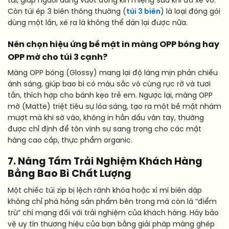
túi, giúp người dùng vuốt đóng kín miệng sau khi đã xé vỏ.
Còn túi ép 3 biên thông thường (
túi 3 biên
) là loại đóng gói
dùng một lần, xé ra là không thể dán lại được nữa.
Nên chọn hiệu ứng bề mặt in màng OPP bóng hay
OPP mờ cho túi 3 cạnh?
Màng OPP bóng (Glossy) mang lại độ láng mịn phản chiếu
ánh sáng, giúp bao bì có màu sắc vô cùng rực rỡ và tươi
tắn, thích hợp cho bánh kẹo trẻ em. Ngược lại, màng OPP
mờ (Matte) triệt tiêu sự lóa sáng, tạo ra một bề mặt nhám
mượt mà khi sờ vào, không in hằn dấu vân tay, thường
được chỉ định để tôn vinh sự sang trọng cho các mặt
hàng cao cấp, thực phẩm organic.
7. Nâng Tầm Trải Nghiệm Khách Hàng
Bằng Bao Bì Chất Lượng
Một chiếc túi zip bị lệch rãnh khóa hoặc xì mí biên dập
không chỉ phá hỏng sản phẩm bên trong mà còn là “điểm
trừ” chí mạng đối với trải nghiệm của khách hàng. Hãy bảo
vệ uy tín thương hiệu của bạn bằng giải pháp màng ghép