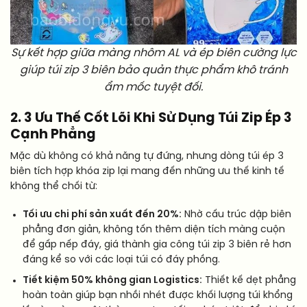
Sự kết hợp giữa màng nhôm AL và ép biên cường lực
giúp túi zip 3 biên bảo quản thực phẩm khô tránh
ẩm mốc tuyệt đối.
2. 3 Ưu Thế Cốt Lõi Khi Sử Dụng Túi Zip Ép 3
Cạnh Phẳng
Mặc dù không có khả năng tự đứng, nhưng dòng túi ép 3
biên tích hợp khóa zip lại mang đến những ưu thế kinh tế
không thể chối từ:
Tối ưu chi phí sản xuất đến 20%:
Nhờ cấu trúc dập biên
phẳng đơn giản, không tốn thêm diện tích màng cuộn
để gấp nếp đáy, giá thành gia công túi zip 3 biên rẻ hơn
đáng kể so với các loại túi có đáy phồng.
Tiết kiệm 50% không gian Logistics:
Thiết kế dẹt phẳng
hoàn toàn giúp bạn nhồi nhét được khối lượng túi khổng