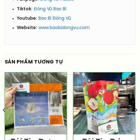
Tiktok:
Đông Vũ Bao Bì
Youtube:
Bao Bì Đông Vũ
Website:
www.baobidongvu.com
SẢN PHẨM TƯƠNG TỰ