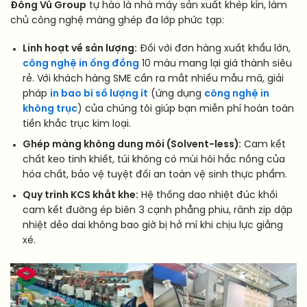
Đông Vũ Group
tự hào là nhà máy sản xuất khép kín, làm
chủ công nghệ màng ghép đa lớp phức tạp:
Linh hoạt về sản lượng:
Đối với đơn hàng xuất khẩu lớn,
công nghệ in ống đồng
10 màu mang lại giá thành siêu
rẻ. Với khách hàng SME cần ra mắt nhiều mẫu mã, giải
pháp
in bao bì số lượng ít
(ứng dụng
công nghệ in
không trục
) của chúng tôi giúp bạn miễn phí hoàn toàn
tiền khắc trục kim loại.
Ghép màng không dung môi (Solvent-less):
Cam kết
chất keo tinh khiết, túi không có mùi hôi hắc nồng của
hóa chất, bảo vệ tuyệt đối an toàn vệ sinh thực phẩm.
Quy trình KCS khắt khe:
Hệ thống dao nhiệt đúc khối
cam kết đường ép biên 3 cạnh phẳng phiu, rãnh zip dập
nhiệt dẻo dai không bao giờ bị hở mí khi chịu lực giằng
xé.