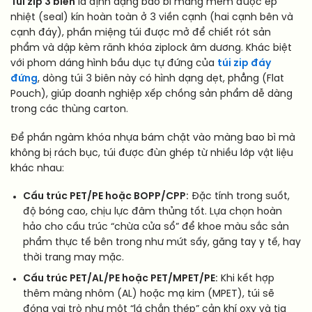
Túi zip 3 biên
là định dạng bao bì màng mềm được ép
nhiệt (seal) kín hoàn toàn ở 3 viền cạnh (hai cạnh bên và
cạnh đáy), phần miệng túi được mở để chiết rót sản
phẩm và dập kèm rãnh khóa ziplock âm dương. Khác biệt
với phom dáng hình bầu dục tự đứng của
túi zip đáy
đứng
, dòng túi 3 biên này có hình dạng dẹt, phẳng (Flat
Pouch), giúp doanh nghiệp xếp chồng sản phẩm dễ dàng
trong các thùng carton.
Để phần ngàm khóa nhựa bám chặt vào màng bao bì mà
không bị rách bục, túi được đùn ghép từ nhiều lớp vật liệu
khác nhau:
Cấu trúc PET/PE hoặc BOPP/CPP:
Đặc tính trong suốt,
độ bóng cao, chịu lực đâm thủng tốt. Lựa chọn hoàn
hảo cho cấu trúc “chừa cửa sổ” để khoe màu sắc sản
phẩm thực tế bên trong như mứt sấy, găng tay y tế, hay
thời trang may mặc.
Cấu trúc PET/AL/PE hoặc PET/MPET/PE:
Khi kết hợp
thêm màng nhôm (AL) hoặc mạ kim (MPET), túi sẽ
đóng vai trò như một “lá chắn thép” cản khí oxy và tia