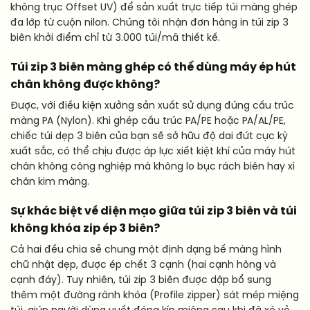
không trục Offset UV) để sản xuất trực tiếp túi màng ghép
đa lớp từ cuộn nilon. Chúng tôi nhận đơn hàng in túi zip 3
biên khởi điểm chỉ từ 3.000 túi/mã thiết kế.
Túi zip 3 biên màng ghép có thể dùng máy ép hút
chân không được không?
Được, với điều kiện xưởng sản xuất sử dụng đúng cấu trúc
màng PA (Nylon). Khi ghép cấu trúc PA/PE hoặc PA/AL/PE,
chiếc túi dẹp 3 biên của bạn sẽ sở hữu độ dai đứt cực kỳ
xuất sắc, có thể chịu được áp lực xiết kiệt khí của máy hút
chân không công nghiệp mà không lo bục rách biên hay xì
chân kim màng.
Sự khác biệt về diện mạo giữa túi zip 3 biên và túi
không khóa zip ép 3 biên?
Cả hai đều chia sẻ chung một định dạng bế màng hình
chữ nhật dẹp, được ép chết 3 cạnh (hai cạnh hông và
cạnh đáy). Tuy nhiên, túi zip 3 biên được dập bổ sung
thêm một đường rãnh khóa (Profile zipper) sát mép miệng