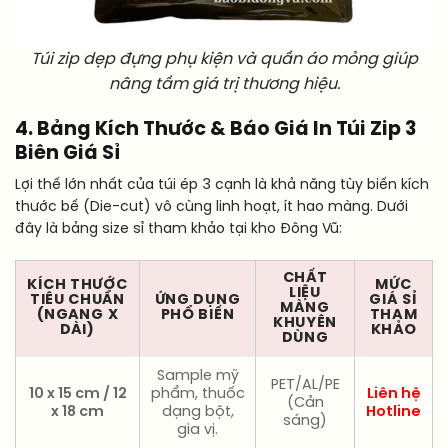
Túi zip dẹp đựng phụ kiện và quần áo mỏng giúp
nâng tầm giá trị thương hiệu.
4. Bảng Kích Thước & Báo Giá In Túi Zip 3
Biên Giá Sỉ
Lợi thế lớn nhất của túi ép 3 cạnh là khả năng tùy biến kích
thước bế (Die-cut) vô cùng linh hoạt, ít hao màng. Dưới
đây là bảng size sỉ tham khảo tại kho Đông Vũ:
CHẤT
KÍCH THƯỚC
MỨC
LIỆU
TIÊU CHUẨN
ỨNG DỤNG
GIÁ SỈ
MÀNG
(NGANG X
PHỔ BIẾN
THAM
KHUYÊN
DÀI)
KHẢO
DÙNG
Sample mỹ
PET/AL/PE
10 x 15 cm / 12
phẩm, thuốc
Liên hệ
(Cản
x 18 cm
dạng bột,
Hotline
sáng)
gia vị.