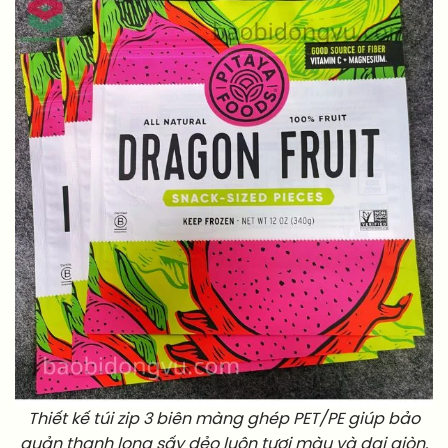
Thiết kế túi zip 3 biên màng ghép PET/PE giúp bảo
quản thanh long sấy dẻo luôn tươi màu và dai giòn.