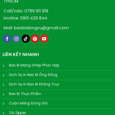
TPHCM
Call/zalo: 0789 911 919
Hotline: 0901 426 844
Mail: baobidongvu@gmail.com
LIÊN KẾT NHANH
Bao Bì Màng Ghép Phức Hợp
Dịch Vụ In Bao Bì Ống Đồng
Dịch Vụ In Bao Bì Không Trục
Bao Bì Thực Phẩm
Cuộn Màng Đóng Gói
Túi Zipper