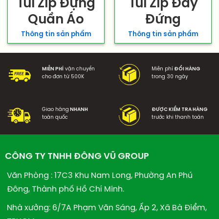
Túi Zip Đựng
Túi Zip Đáy
Quần Áo
Đứng
Thông tin sản phẩm
Thông tin sản phẩm
MIỄN PHÍ
vận chuyển
Miễn phí
ĐỔI HÀNG
cho đơn từ 500K
trong 30 ngày
Giao hàng
NHANH
ĐƯỢC KIỂM TRA HÀNG
toàn quốc
trước khi thanh toán
CÔNG TY TNHH ĐÔNG VŨ GROUP
Văn Phòng : 17C3 Khu Nam Long, Phường An Phú
Đông, Thành phố Hồ Chí Minh.
Nhà xưởng: 6/7A Phạm Văn Sáng, Ấp 2, Xã Bà Điểm,