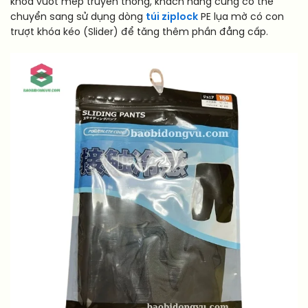
khóa vuốt mép truyền thống, khách hàng cũng có thể
chuyển sang sử dụng dòng
túi ziplock
PE lụa mờ có con
trượt khóa kéo (Slider) để tăng thêm phần đẳng cấp.