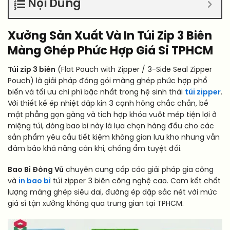
Nội Dung
Xưởng Sản Xuất Và In Túi Zip 3 Biên
Màng Ghép Phức Hợp Giá Sỉ TPHCM
Túi zip 3 biên
(Flat Pouch with Zipper / 3-Side Seal Zipper
Pouch) là giải pháp đóng gói màng ghép phức hợp phổ
biến và tối ưu chi phí bậc nhất trong hệ sinh thái
túi zipper
.
Với thiết kế ép nhiệt dập kín 3 cạnh hông chắc chắn, bề
mặt phẳng gọn gàng và tích hợp khóa vuốt mép tiện lợi ở
miệng túi, dòng bao bì này là lựa chọn hàng đầu cho các
sản phẩm yêu cầu tiết kiệm không gian lưu kho nhưng vẫn
đảm bảo khả năng cản khí, chống ẩm tuyệt đối.
Bao Bì Đông Vũ
chuyên cung cấp các giải pháp gia công
và
in bao bì
túi zipper 3 biên công nghệ cao. Cam kết chất
lượng màng ghép siêu dai, đường ép dập sắc nét với mức
giá sỉ tận xưởng không qua trung gian tại TPHCM.