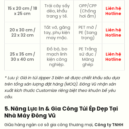
Trái cây sấy
OPP/CPP
15 x 20 cm / 18
Liên hệ
dẻo, khẩu
(Chống
x 25 cm
Hotline
trang y tế.
hơi ẩm)
Tất vớ, găng
PET mờ /
20 x 30 cm /
Liên hệ
tay, phụ kiện
PE (Sang
22 x 32 cm
Hotline
may mặc.
trọng)
Đồ bộ, bo
PE Trắng
25 x 35 cm /
mạch linh
sứ đục /
Liên hệ
30 x 40 cm
kiện công
Màng
Hotline
nghiệp.
ghép
* Lưu ý: Giá in túi zipper 3 biên sẽ được chiết khấu sâu dựa
trên tổng sản lượng đặt hàng (MOQ). Đông Vũ nhận sản
xuất kích thước Customize riêng biệt theo khuôn bế yêu
cầu.
5. Năng Lực In & Gia Công Túi Ép Dẹp Tại
Nhà Máy Đông Vũ
Giữa hàng ngàn cơ sở gia công thương mại,
Công ty TNHH