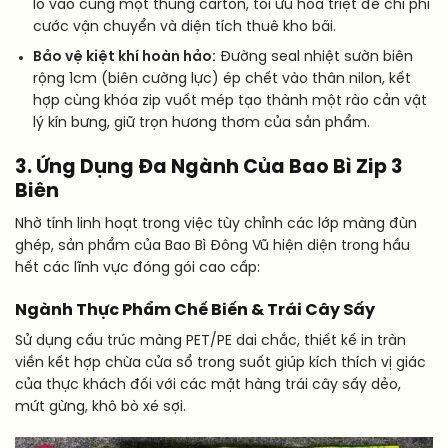
lồ vào cùng một thùng carton, tối ưu hóa triệt để chi phí
cước vận chuyển và diện tích thuê kho bãi.
Bảo vệ kiệt khí hoàn hảo:
Đường seal nhiệt sườn biên
rộng 1cm (biên cường lực) ép chết vào thân nilon, kết
hợp cùng khóa zip vuốt mép tạo thành một rào cản vật
lý kín bưng, giữ trọn hương thơm của sản phẩm.
3. Ứng Dụng Đa Ngành Của Bao Bì Zip 3
Biên
Nhờ tính linh hoạt trong việc tùy chỉnh các lớp màng đùn
ghép, sản phẩm của Bao Bì Đông Vũ hiện diện trong hầu
hết các lĩnh vực đóng gói cao cấp:
Ngành Thực Phẩm Chế Biến & Trái Cây Sấy
Sử dụng cấu trúc màng PET/PE dai chắc, thiết kế in tràn
viền kết hợp chừa cửa sổ trong suốt giúp kích thích vị giác
của thực khách đối với các mặt hàng trái cây sấy dẻo,
mứt gừng, khô bò xé sợi.