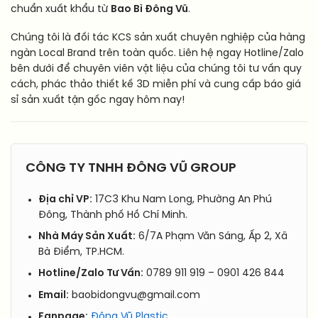
chuẩn xuất khẩu từ
Bao Bì Đông Vũ
.
Chúng tôi là đối tác KCS sản xuất chuyên nghiệp của hàng
ngàn Local Brand trên toàn quốc. Liên hệ ngay Hotline/Zalo
bên dưới để chuyên viên vật liệu của chúng tôi tư vấn quy
cách, phác thảo thiết kế 3D miễn phí và cung cấp báo giá
sỉ sản xuất tận gốc ngay hôm nay!
CÔNG TY TNHH ĐÔNG VŨ GROUP
Địa chỉ VP:
17C3 Khu Nam Long, Phường An Phú
Đông, Thành phố Hồ Chí Minh.
Nhà Máy Sản Xuất:
6/7A Phạm Văn Sáng, Ấp 2, Xã
Bà Điểm, TP.HCM.
Hotline/Zalo Tư Vấn:
0789 911 919 – 0901 426 844
Email:
baobidongvu@gmail.com
Fanpage:
Đông Vũ Plastic