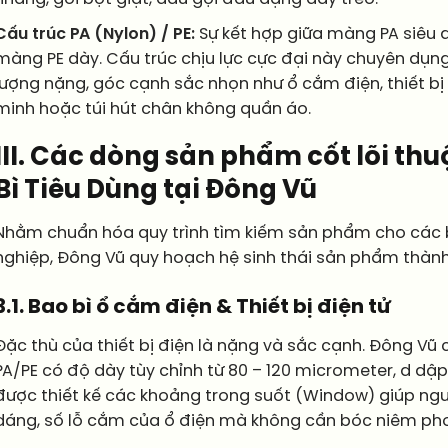
Cấu trúc PA (Nylon) / PE:
Sự kết hợp giữa màng PA siêu 
màng PE dày. Cấu trúc chịu lực cực đại này chuyên dụ
lượng nặng, góc cạnh sắc nhọn như ổ cắm điện, thiết bị 
minh hoặc túi hút chân không quần áo.
III. Các dòng sản phẩm cốt lõi thu
Bì Tiêu Dùng tại Đông Vũ
Nhằm chuẩn hóa quy trình tìm kiếm sản phẩm cho các
nghiệp, Đông Vũ quy hoạch hệ sinh thái sản phẩm thành
3.1. Bao bì ổ cắm điện & Thiết bị điện tử
Đặc thù của thiết bị điện là nặng và sắc cạnh. Đông V
PA/PE có độ dày tùy chỉnh từ 80 – 120 micrometer, d dậ
được thiết kế các khoảng trong suốt (Window) giúp ngư
dáng, số lỗ cắm của ổ điện mà không cần bóc niêm pho