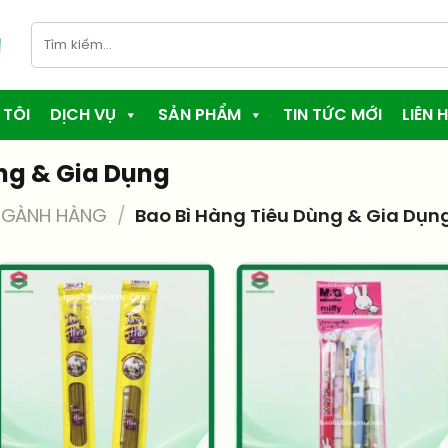
Tìm
kiếm:
 TÔI
DỊCH VỤ
SẢN PHẨM
TIN TỨC MỚI
LIÊN H
ng & Gia Dụng
NGÀNH HÀNG
/
Bao Bì Hàng Tiêu Dùng & Gia Dụn