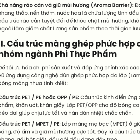
Khả năng rào cản và giữ mùi hương (Aroma Barrier):
Đặ
nhang thắp, nến thơm, nước hoa là chứa lượng tinh dầu
cấu trúc rào cản tuyệt đối để khóa chặt mùi hương, khô
ngoài làm giảm chất lượng sản phẩm theo thời gian lưu
II. Cấu trúc màng ghép phức hợp
nhóm ngành Phi Thực Phẩm
Để tối ưu hóa chi phí sản xuất và đáp ứng chính xác các 
Vũ ứng dụng công nghệ đùn ghép phức hợp đa lớp (Lami
dòng màng nhựa tinh khiết:
Cấu trúc PET / PE hoặc OPP / PE:
Cấu trúc kinh điển ứng
phẩm, khăn ướt, khăn giấy. Lớp PET/OPP cho độ bóng cao, 
dẻo dai giúp chịu lực tốt và hàn dán nhiệt chắc chắn.
Cấu trúc PET / MPET / PE:
Lớp màng mạ bạc (MPET) ở giữ
sáng, độ ẩm và giữ mùi hương cực tốt. Đây là cấu trúc 
nhang, gói bột giặt, dầu gội đầu dạng dây treo.