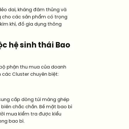
dẻo dai, kháng đâm thủng và
ng cho các sản phẩm có trọng
kim khí, đồ gia dụng thông
ộc hệ sinh thái Bao
 bộ phận thu mua của doanh
 các Cluster chuyên biệt:
ũ cung cấp dòng túi màng ghép
p biên chắc chắn. Bề mặt bao bì
ời mua kiểm tra được kiểu
ng bao bì.