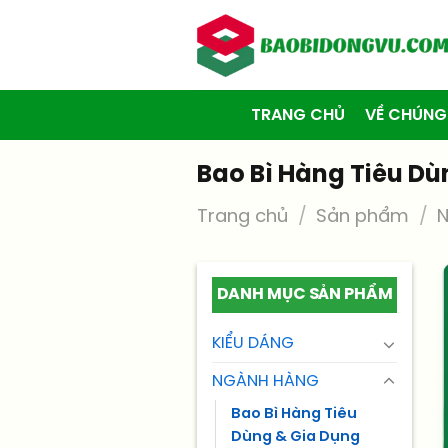
Skip
to
content
TRANG CHỦ
VỀ CHÚNG
Bao Bì Hàng Tiêu Dù
Trang chủ
/
Sản phẩm
/
DANH MỤC SẢN PHẨM
KIỂU DÁNG
NGÀNH HÀNG
Bao Bì Hàng Tiêu
Dùng & Gia Dụng