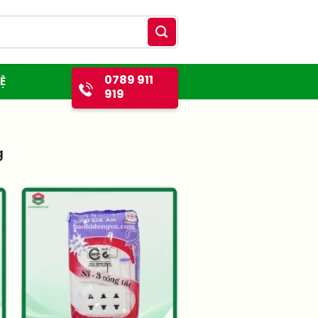
0789 911
Ệ
919
g