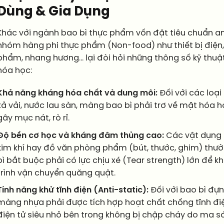
Dùng & Gia Dụng
Khác với ngành bao bì thực phẩm vốn đặt tiêu chuẩn an
nhóm hàng phi thực phẩm (Non-food) như thiết bị điệ
phẩm, nhang hương… lại đòi hỏi những thông số kỹ thuật
hóa học:
Khả năng kháng hóa chất và dung môi:
Đối với các loại
xả vải, nước lau sàn, màng bao bì phải trơ về mặt hóa 
gây mục nát, rò rỉ.
Độ bền cơ học và kháng đâm thủng cao:
Các vật dụng 
kim khí hay đồ văn phòng phẩm (bút, thước, ghim) thư
bì bắt buộc phải có lực chịu xé (Tear strength) lớn để k
trình vận chuyển quăng quật.
Tính năng khử tĩnh điện (Anti-static):
Đối với bao bì đựng 
màng nhựa phải được tích hợp hoạt chất chống tĩnh đ
điện tử siêu nhỏ bên trong không bị chập cháy do ma s