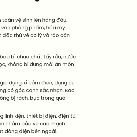
 toàn vệ sinh lên hàng đầu,
n, văn phòng phẩm, hóa mỹ
 đặc thù về cơ lý và rào cản
 bao bì chứa chất tẩy rửa, nước
học, không bị dung môi ăn mòn
gia dụng, ổ cắm điện, dụng cụ
ờng có góc cạnh sắc nhọn. Bao
hông bị rách, bục trong quá
linh kiện, thiết bị điện, điện tử,
iện nhằm bảo vệ các mạch
át dòng điện bên ngoài.