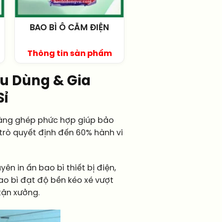
BAO BÌ Ổ CẮM ĐIỆN
Thông tin sản phẩm
êu Dùng & Gia
Sỉ
màng ghép phức hợp giúp bảo
trò quyết định đến 60% hành vi
ên in ấn bao bì thiết bị điện,
o bì đạt độ bền kéo xé vượt
 tận xưởng.