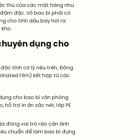
c thù của các mặt hàng như
 đậm đặc. Vỏ bao bì phải có
ng cho tinh dầu bay hơi ra
 kho.
 chuyên dụng cho
đặc tính cơ lý nêu trên, Đông
nated Film) kết hợp từ các
 dụng cho bao bì văn phòng
hỗ trợ in ấn sắc nét, lớp PE
a đóng vai trò rào cản ánh
tiêu chuẩn để làm bao bì đựng