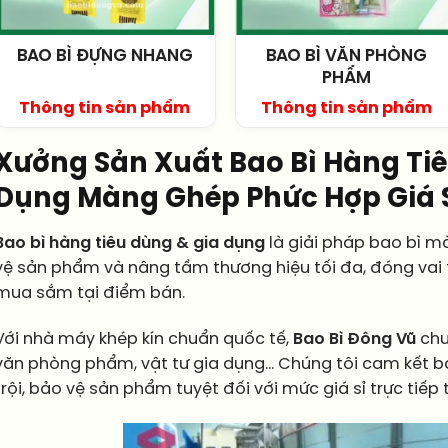
BAO BÌ ĐỰNG NHANG
BAO BÌ VĂN PHÒNG
PHẨM
Thông tin sản phẩm
Thông tin sản phẩm
Xưởng Sản Xuất Bao Bì Hàng Ti
Dụng Màng Ghép Phức Hợp Giá 
Bao bì hàng tiêu dùng & gia dụng
là giải pháp bao bì 
vệ sản phẩm và nâng tầm thương hiệu tối đa, đóng vai 
mua sắm tại điểm bán.
Với nhà máy khép kín chuẩn quốc tế,
Bao Bì Đông Vũ
chuy
văn phòng phẩm, vật tư gia dụng… Chúng tôi cam kết ba
trội, bảo vệ sản phẩm tuyệt đối với mức giá sỉ trực tiếp