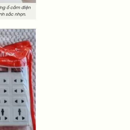
ựng ổ cắm điện
nh sắc nhọn.