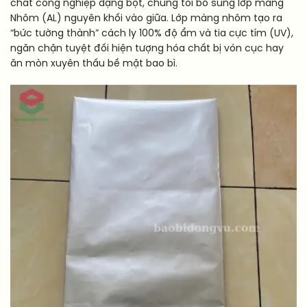
chất công nghiệp dạng bột, chúng tôi bổ sung lớp màng
Nhôm (AL) nguyên khối vào giữa. Lớp màng nhôm tạo ra
“bức tường thành” cách ly 100% độ ẩm và tia cực tím (UV),
ngăn chặn tuyệt đối hiện tượng hóa chất bị vón cục hay
ăn mòn xuyên thấu bề mặt bao bì.