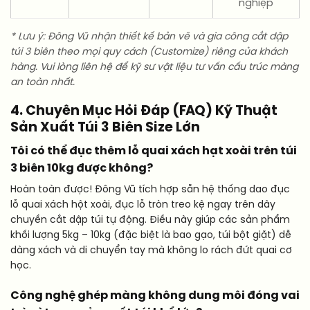
nghiệp
* Lưu ý: Đông Vũ nhận thiết kế bản vẽ và gia công cắt dập
túi 3 biên theo mọi quy cách (Customize) riêng của khách
hàng. Vui lòng liên hệ để kỹ sư vật liệu tư vấn cấu trúc màng
an toàn nhất.
4. Chuyên Mục Hỏi Đáp (FAQ) Kỹ Thuật
Sản Xuất Túi 3 Biên Size Lớn
Tôi có thể đục thêm lỗ quai xách hạt xoài trên túi
3 biên 10kg được không?
Hoàn toàn được! Đông Vũ tích hợp sẵn hệ thống dao đục
lỗ quai xách hột xoài, đục lỗ tròn treo kệ ngay trên dây
chuyền cắt dập túi tự động. Điều này giúp các sản phẩm
khối lượng 5kg – 10kg (đặc biệt là bao gạo, túi bột giặt) dễ
dàng xách và di chuyển tay mà không lo rách đứt quai cơ
học.
Công nghệ ghép màng không dung môi đóng vai