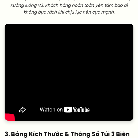
xưởng Đông Vũ. Khách hàng hoàn toàn yên tâm bao bì
không bục rách khi chịu lực nén cực mạnh.
3. Bảng Kích Thước & Thông Số Túi 3 Biên