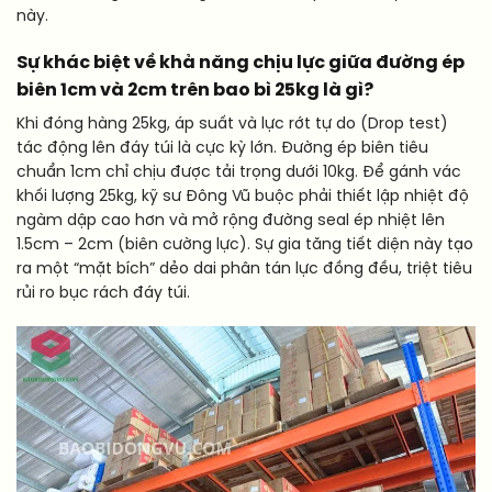
này.
Sự khác biệt về khả năng chịu lực giữa đường ép
biên 1cm và 2cm trên bao bì 25kg là gì?
Khi đóng hàng 25kg, áp suất và lực rớt tự do (Drop test)
tác động lên đáy túi là cực kỳ lớn. Đường ép biên tiêu
chuẩn 1cm chỉ chịu được tải trọng dưới 10kg. Để gánh vác
khối lượng 25kg, kỹ sư Đông Vũ buộc phải thiết lập nhiệt độ
ngàm dập cao hơn và mở rộng đường seal ép nhiệt lên
1.5cm – 2cm (biên cường lực). Sự gia tăng tiết diện này tạo
ra một “mặt bích” dẻo dai phân tán lực đồng đều, triệt tiêu
rủi ro bục rách đáy túi.