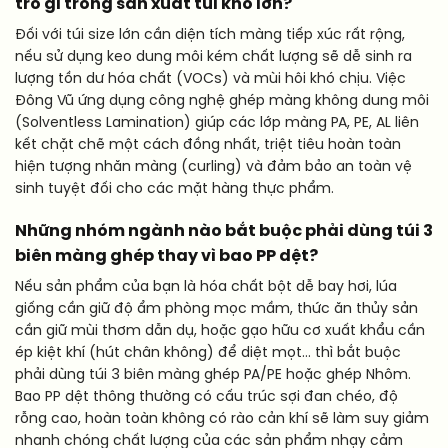
trò gì trong sản xuất túi khổ lớn?
Đối với túi size lớn cần diện tích màng tiếp xúc rất rộng,
nếu sử dụng keo dung môi kém chất lượng sẽ dễ sinh ra
lượng tồn dư hóa chất (VOCs) và mùi hôi khó chịu. Việc
Đông Vũ ứng dụng công nghệ ghép màng không dung môi
(Solventless Lamination) giúp các lớp màng PA, PE, AL liên
kết chặt chẽ một cách đồng nhất, triệt tiêu hoàn toàn
hiện tượng nhăn màng (curling) và đảm bảo an toàn vệ
sinh tuyệt đối cho các mặt hàng thực phẩm.
Những nhóm ngành nào bắt buộc phải dùng túi 3
biên màng ghép thay vì bao PP dệt?
Nếu sản phẩm của bạn là hóa chất bột dễ bay hơi, lúa
giống cần giữ độ ẩm phòng mọc mầm, thức ăn thủy sản
cần giữ mùi thơm dẫn dụ, hoặc gạo hữu cơ xuất khẩu cần
ép kiệt khí (hút chân không) để diệt mọt… thì bắt buộc
phải dùng túi 3 biên màng ghép PA/PE hoặc ghép Nhôm.
Bao PP dệt thông thường có cấu trúc sợi đan chéo, độ
rỗng cao, hoàn toàn không có rào cản khí sẽ làm suy giảm
nhanh chóng chất lượng của các sản phẩm nhạy cảm