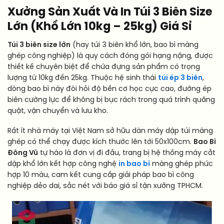
Xưởng Sản Xuất Và In Túi 3 Biên Size
Lớn (Khổ Lớn 10kg – 25kg) Giá Sỉ
Túi 3 biên size lớn
(hay túi 3 biên khổ lớn, bao bì màng
ghép công nghiệp) là quy cách đóng gói hạng nặng, được
thiết kế chuyên biệt để chứa đựng sản phẩm có trọng
lượng từ 10kg đến 25kg. Thuộc hệ sinh thái
túi ép 3 biên
,
dòng bao bì này đòi hỏi độ bền cơ học cực cao, đường ép
biên cường lực để không bị bục rách trong quá trình quăng
quật, vận chuyển và lưu kho.
Rất ít nhà máy tại Việt Nam sở hữu dàn máy dập túi màng
ghép có thể chạy được kích thước lên tới 50x100cm.
Bao Bì
Đông Vũ
tự hào là đơn vị đi đầu, trang bị hệ thống máy cắt
dập khổ lớn kết hợp công nghệ
in bao bì
màng ghép phức
hợp 10 màu, cam kết cung cấp giải pháp bao bì công
nghiệp dẻo dai, sắc nét với báo giá sỉ tận xưởng TPHCM.