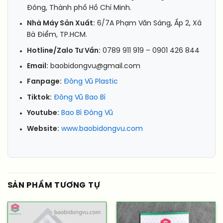
Đông, Thành phố Hồ Chí Minh.
Nhà Máy Sản Xuất:
6/7A Phạm Văn Sáng, Ấp 2, Xã
Bà Điểm, TP.HCM.
Hotline/Zalo Tư Vấn:
0789 911 919 – 0901 426 844
Email:
baobidongvu@gmail.com
Fanpage:
Đông Vũ Plastic
Tiktok:
Đông Vũ Bao Bì
Youtube:
Bao Bì Đông Vũ
Website:
www.baobidongvu.com
SẢN PHẨM TƯƠNG TỰ