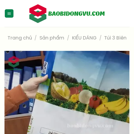
Skip
to
content
Trang chủ
/
Sản phẩm
/
KIỂU DÁNG
/
Túi 3 Biên