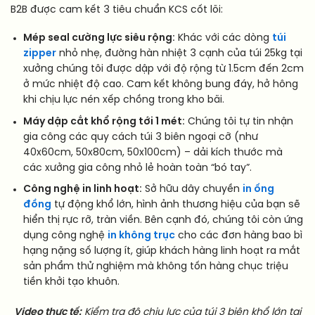
B2B được cam kết 3 tiêu chuẩn KCS cốt lõi:
Mép seal cường lực siêu rộng:
Khác với các dòng
túi
zipper
nhỏ nhẹ, đường hàn nhiệt 3 cạnh của túi 25kg tại
xưởng chúng tôi được dập với độ rộng từ 1.5cm đến 2cm
ở mức nhiệt độ cao. Cam kết không bung đáy, hở hông
khi chịu lực nén xếp chồng trong kho bãi.
Máy dập cắt khổ rộng tới 1 mét:
Chúng tôi tự tin nhận
gia công các quy cách túi 3 biên ngoại cỡ (như
40x60cm, 50x80cm, 50x100cm) – dải kích thước mà
các xưởng gia công nhỏ lẻ hoàn toàn “bó tay”.
Công nghệ in linh hoạt:
Sở hữu dây chuyền
in ống
đồng
tự động khổ lớn, hình ảnh thương hiệu của bạn sẽ
hiển thị rực rỡ, tràn viền. Bên cạnh đó, chúng tôi còn ứng
dụng công nghệ
in không trục
cho các đơn hàng bao bì
hạng nặng số lượng ít, giúp khách hàng linh hoạt ra mắt
sản phẩm thử nghiệm mà không tốn hàng chục triệu
tiền khởi tạo khuôn.
Video thực tế:
Kiểm tra độ chịu lực của túi 3 biên khổ lớn tại