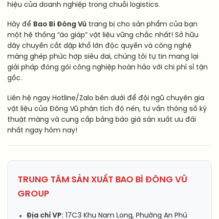
hiệu của doanh nghiệp trong chuỗi logistics.
Hãy để
Bao Bì Đông Vũ
trang bị cho sản phẩm của bạn
một hệ thống “áo giáp” vật liệu vững chắc nhất! Sở hữu
dây chuyền cắt dập khổ lớn độc quyền và công nghệ
màng ghép phức hợp siêu dai, chúng tôi tự tin mang lại
giải pháp đóng gói công nghiệp hoàn hảo với chi phí sỉ tận
gốc.
Liên hệ ngay Hotline/Zalo bên dưới để đội ngũ chuyên gia
vật liệu của Đông Vũ phân tích độ nén, tư vấn thông số kỹ
thuật màng và cung cấp bảng báo giá sản xuất ưu đãi
nhất ngay hôm nay!
TRUNG TÂM SẢN XUẤT BAO BÌ ĐÔNG VŨ
GROUP
Địa chỉ VP:
17C3 Khu Nam Long, Phường An Phú