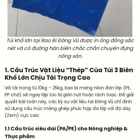
Túi khổ lớn tại Bao Bì Đông Vũ được in ống đồng sắc
nét và có đường hàn biên chắc chắn chuyên đựng
nông sản.
1. Cấu Trúc Vật Liệu “Thép” Của Túi 3 Biên
Khổ Lớn Chịu Tải Trọng Cao
Với tải trọng từ 10kg – 25kg, bao bì màng nilon đơn lớp (PE,
PP chợ) sẽ ngay lập tức bị giãn nứt hoặc rách toạc. Để giải
quyết bài toán này, các kỹ sư vật liệu tại Đông Vũ chỉ định
sử dụng cấu trúc màng ghép phức hợp đa lớp với độ dày
(Zem) cực cao:
1.1 Cấu trúc siêu dai (PA/PE) cho Nông nghiệp &
Thực phẩm