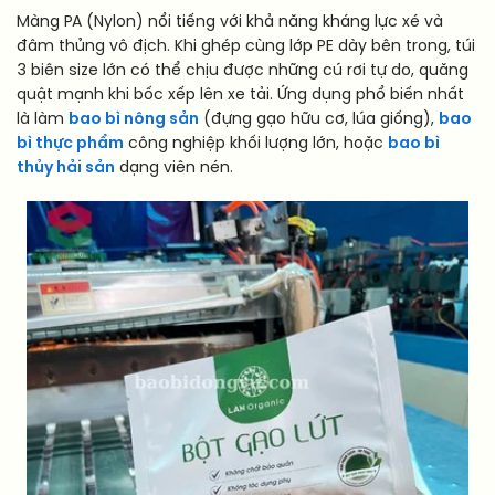
Màng PA (Nylon) nổi tiếng với khả năng kháng lực xé và
đâm thủng vô địch. Khi ghép cùng lớp PE dày bên trong, túi
3 biên size lớn có thể chịu được những cú rơi tự do, quăng
quật mạnh khi bốc xếp lên xe tải. Ứng dụng phổ biến nhất
là làm
bao bì nông sản
(đựng gạo hữu cơ, lúa giống),
bao
bì thực phẩm
công nghiệp khối lượng lớn, hoặc
bao bì
thủy hải sản
dạng viên nén.