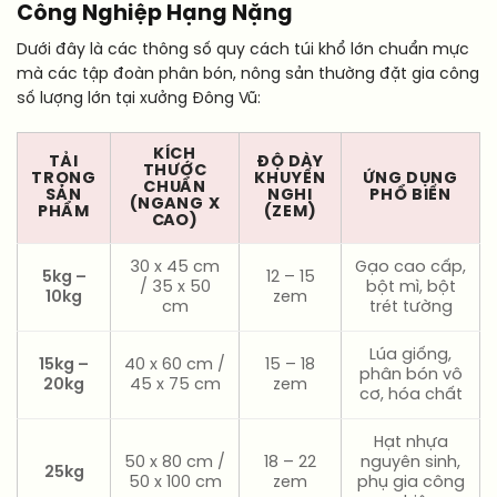
Công Nghiệp Hạng Nặng
Dưới đây là các thông số quy cách túi khổ lớn chuẩn mực
mà các tập đoàn phân bón, nông sản thường đặt gia công
số lượng lớn tại xưởng Đông Vũ:
KÍCH
TẢI
ĐỘ DÀY
THƯỚC
TRỌNG
KHUYẾN
ỨNG DỤNG
CHUẨN
SẢN
NGHỊ
PHỔ BIẾN
(NGANG X
PHẨM
(ZEM)
CAO)
30 x 45 cm
Gạo cao cấp,
5kg –
12 – 15
/ 35 x 50
bột mì, bột
10kg
zem
cm
trét tường
Lúa giống,
15kg –
40 x 60 cm /
15 – 18
phân bón vô
20kg
45 x 75 cm
zem
cơ, hóa chất
Hạt nhựa
50 x 80 cm /
18 – 22
nguyên sinh,
25kg
50 x 100 cm
zem
phụ gia công