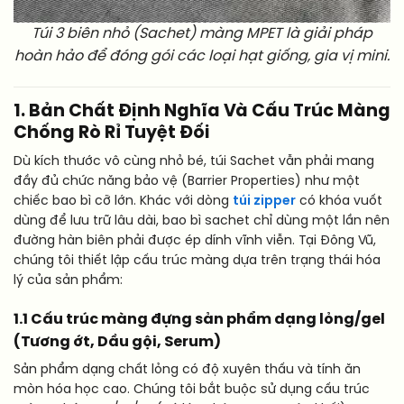
Túi 3 biên nhỏ (Sachet) màng MPET là giải pháp
hoàn hảo để đóng gói các loại hạt giống, gia vị mini.
1. Bản Chất Định Nghĩa Và Cấu Trúc Màng
Chống Rò Rỉ Tuyệt Đối
Dù kích thước vô cùng nhỏ bé, túi Sachet vẫn phải mang
đầy đủ chức năng bảo vệ (Barrier Properties) như một
chiếc bao bì cỡ lớn. Khác với dòng
túi zipper
có khóa vuốt
dùng để lưu trữ lâu dài, bao bì sachet chỉ dùng một lần nên
đường hàn biên phải được ép dính vĩnh viễn. Tại Đông Vũ,
chúng tôi thiết lập cấu trúc màng dựa trên trạng thái hóa
lý của sản phẩm:
1.1 Cấu trúc màng đựng sản phẩm dạng lỏng/gel
(Tương ớt, Dầu gội, Serum)
Sản phẩm dạng chất lỏng có độ xuyên thấu và tính ăn
mòn hóa học cao. Chúng tôi bắt buộc sử dụng cấu trúc