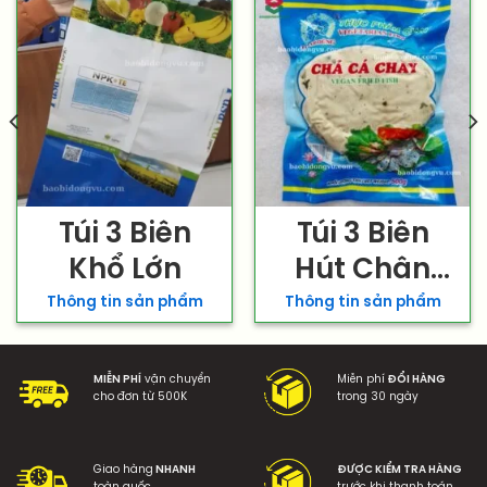
Túi 3 Biên
Túi 3 Biên
Khổ Lớn
Hút Chân
Không
Thông tin sản phẩm
Thông tin sản phẩm
MIỄN PHÍ
vận chuyển
Miễn phí
ĐỔI HÀNG
cho đơn từ 500K
trong 30 ngày
Giao hàng
NHANH
ĐƯỢC KIỂM TRA HÀNG