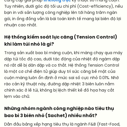
cung cấp giải pháp
in không trục
kỹ thuật số màng cuộn.
Tuy nhiên, dưới góc độ tối ưu chi phí (Cost-efficiency), nếu
bạn in với sản lượng công nghiệp lên tới hàng trăm ngàn
gói, in ống đồng vẫn là bài toán kinh tế mang lại biên độ lợi
nhuận cao nhất.
Hệ thống kiểm soát lực căng (Tension Control)
khi làm túi nhỏ là gì?
Trong sản xuất bao bì màng cuộn, khi màng chạy qua máy
dập túi tốc độ cao, dưới tác động của nhiệt độ ngàm dập
nó rất dễ bị dãn dập và co thắt. Hệ thống Tension Control
là một cơ chế điện tử giúp duy trì sức căng bề mặt của
cuộn màng luôn ổn định ở mức sai số cực nhỏ 0.01%. Nhờ
rào cản kỹ thuật này, đường dập nhiệt 3 biên luôn nằm
chính xác ở lề túi, không bị lệch thiết kế đồ họa hay cắt
lẹm vào chữ.
Những nhóm ngành công nghiệp nào tiêu thụ
bao bì 3 biên nhỏ (Sachet) nhiều nhất?
Dẫn đầu bảng xếp hạng tiêu thụ là ngành F&B (Fast-Food,