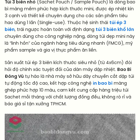
Túi 3 biên nhỏ
(Sachet Pouch / Sample Pouch) là dòng bao
bì màng mềm phức hợp kích thước mini, được ép nhiệt kín
3 cạnh và thiết kế chuyên dụng cho các sản phẩm tiêu
hao dùng 1 lần (Single-use). Thuộc hệ sinh thái
túi ép 3
biên
, trái ngược hoàn toàn với định dạng
túi 3 biên khổ lớn
chuyên dùng cho công nghiệp nặng, dòng túi dẹp mini này
là “linh hồn” của ngành hàng tiêu dùng nhanh (FMCG), mỹ
phẩm sample và gia vị thực phẩm ăn liền.
Sản xuất túi ép 3 biên kích thước siêu nhỏ (từ 4x6cm) đòi
hỏi độ chính xác tuyệt đối của dàn máy dập nhiệt.
Bao Bì
Đông Vũ
tự hào là nhà máy sở hữu dây chuyền cắt dập túi
tự động tốc độ cao, kết hợp công nghệ
in bao bì
màng
ghép phức hợp 10 màu, cam kết cung cấp hàng triệu túi
Sachet mỗi tháng với chất lượng đồng đều, không rò rỉ và
báo giá sỉ tận xưởng TPHCM.