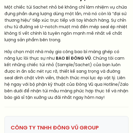
Một chiếc túi Sachet nhỏ bé không chỉ làm nhiệm vụ chứa
đựng phần dung lượng dùng một lần, mà nó còn là “đại sứ
thương hiệu” tiếp xúc trực tiếp với tay khách hàng. Sự chỉn
chu từ đường xé U-notch mượt mà đến mép seal ép nhiệt
không tì vết chính là tuyên ngôn mạnh mẽ nhất về chất
lượng sản phẩm bên trong.
Hãy chọn một nhà máy gia công bao bì màng ghép có
năng lực lõi thực sự như
BAO BÌ ĐÔNG VŨ
. Chúng tôi cam
kết những chiếc túi nhỏ (Sample/Sachet) của bạn luôn
được in ấn sắc nét rực rỡ, thiết kế sang trọng và đường
seal dính chặt vĩnh viễn, thách thức mọi lực ép vật lý. Liên
hệ ngay với bộ phận kỹ thuật của Đông Vũ qua Hotline/Zalo
bên dưới để nhận túi mẫu màng phức hợp thực tế và nhận
báo giá sỉ tận xưởng ưu đãi nhất ngay hôm nay!
CÔNG TY TNHH ĐÔNG VŨ GROUP