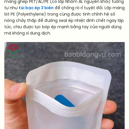
màng ghép PET/AL/PE (có lớp Nhôm AL nguyên khối) tương
tự như
túi bạc ép 3 biên
để chống rò rỉ tuyệt đối. Lớp màng
lót PE (Polyethylene) trong cùng được tinh chỉnh hệ số
nóng chảy thấp để đường seal ép nhiệt dính chết ngay lập
tức, chịu được lực bóp ép mạnh bằng tay của người dùng
mà không xì dung dịch.