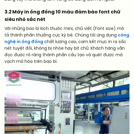
3.2 Máy in ống đồng 10 màu đảm bảo font chữ
siêu nhỏ sắc nét
Với những bao bì kích thước mini, chữ viết (Font size) mô
tả thành phần thường cực kỳ bé. Chúng tôi ứng dụng
công
nghệ in ống đồng
chất lượng cao, cam kết mực in ra sắc
nét tuyệt đối, không bị nhòe hay bít chữ. Khách hàng vẫn
đọc được rõ ràng thành phần cấu tạo và quét được mã
vạch mã hóa trên bao bì.