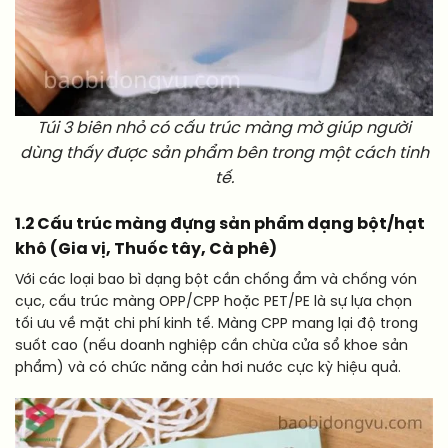
Túi 3 biên nhỏ có cấu trúc màng mờ giúp người
dùng thấy được sản phẩm bên trong một cách tinh
tế.
1.2 Cấu trúc màng đựng sản phẩm dạng bột/hạt
khô (Gia vị, Thuốc tây, Cà phê)
Với các loại bao bì dạng bột cần chống ẩm và chống vón
cục, cấu trúc màng OPP/CPP hoặc PET/PE là sự lựa chọn
tối ưu về mặt chi phí kinh tế. Màng CPP mang lại độ trong
suốt cao (nếu doanh nghiệp cần chừa cửa sổ khoe sản
phẩm) và có chức năng cản hơi nước cực kỳ hiệu quả.