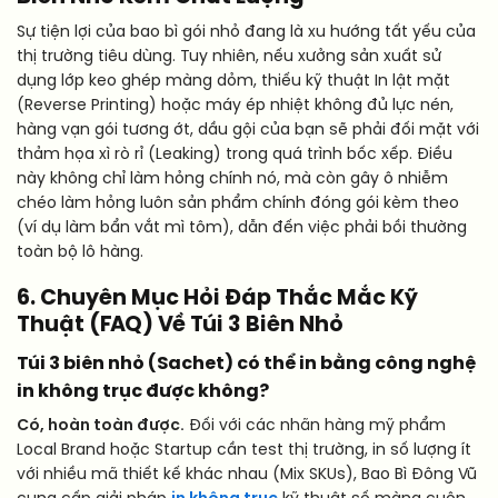
Sự tiện lợi của bao bì gói nhỏ đang là xu hướng tất yếu của
thị trường tiêu dùng. Tuy nhiên, nếu xưởng sản xuất sử
dụng lớp keo ghép màng dỏm, thiếu kỹ thuật In lật mặt
(Reverse Printing) hoặc máy ép nhiệt không đủ lực nén,
hàng vạn gói tương ớt, dầu gội của bạn sẽ phải đối mặt với
thảm họa xì rò rỉ (Leaking) trong quá trình bốc xếp. Điều
này không chỉ làm hỏng chính nó, mà còn gây ô nhiễm
chéo làm hỏng luôn sản phẩm chính đóng gói kèm theo
(ví dụ làm bẩn vắt mì tôm), dẫn đến việc phải bồi thường
toàn bộ lô hàng.
6. Chuyên Mục Hỏi Đáp Thắc Mắc Kỹ
Thuật (FAQ) Về Túi 3 Biên Nhỏ
Túi 3 biên nhỏ (Sachet) có thể in bằng công nghệ
in không trục được không?
Có, hoàn toàn được.
Đối với các nhãn hàng mỹ phẩm
Local Brand hoặc Startup cần test thị trường, in số lượng ít
với nhiều mã thiết kế khác nhau (Mix SKUs), Bao Bì Đông Vũ