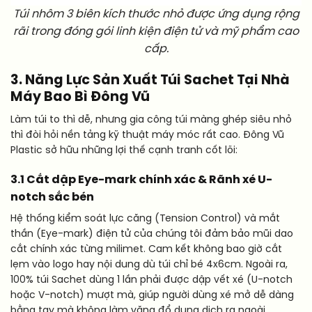
Túi nhôm 3 biên kích thước nhỏ được ứng dụng rộng
rãi trong đóng gói linh kiện điện tử và mỹ phẩm cao
cấp.
3. Năng Lực Sản Xuất Túi Sachet Tại Nhà
Máy Bao Bì Đông Vũ
Làm túi to thì dễ, nhưng gia công túi màng ghép siêu nhỏ
thì đòi hỏi nền tảng kỹ thuật máy móc rất cao. Đông Vũ
Plastic sở hữu những lợi thế cạnh tranh cốt lõi:
3.1 Cắt dập Eye-mark chính xác & Rãnh xé U-
notch sắc bén
Hệ thống kiểm soát lực căng (Tension Control) và mắt
thần (Eye-mark) điện tử của chúng tôi đảm bảo mũi dao
cắt chính xác từng milimet. Cam kết không bao giờ cắt
lẹm vào logo hay nội dung dù túi chỉ bé 4x6cm. Ngoài ra,
100% túi Sachet dùng 1 lần phải được dập vết xé (U-notch
hoặc V-notch) mượt mà, giúp người dùng xé mở dễ dàng
bằng tay mà không làm văng đổ dung dịch ra ngoài.