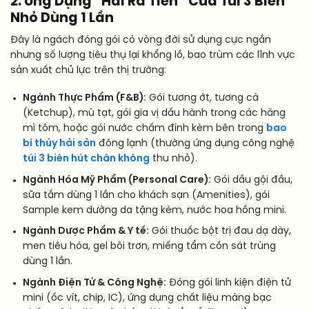
2. Ứng Dụng “Hái Ra Tiền” Của Túi 3 Biên
Nhỏ Dùng 1 Lần
Đây là ngách đóng gói có vòng đời sử dụng cực ngắn
nhưng số lượng tiêu thụ lại khổng lồ, bao trùm các lĩnh vực
sản xuất chủ lực trên thị trường:
Ngành Thực Phẩm (F&B):
Gói tương ớt, tương cà
(Ketchup), mù tạt, gói gia vị dầu hành trong các hãng
mì tôm, hoặc gói nước chấm đính kèm bên trong
bao
bì thủy hải sản
đông lạnh (thường ứng dụng công nghệ
túi 3 biên hút chân không
thu nhỏ).
Ngành Hóa Mỹ Phẩm (Personal Care):
Gói dầu gội đầu,
sữa tắm dùng 1 lần cho khách sạn (Amenities), gói
Sample kem dưỡng da tặng kèm, nước hoa hồng mini.
Ngành Dược Phẩm & Y tế:
Gói thuốc bột trị đau dạ dày,
men tiêu hóa, gel bôi trơn, miếng tẩm cồn sát trùng
dùng 1 lần.
Ngành Điện Tử & Công Nghệ:
Đóng gói linh kiện điện tử
mini (ốc vít, chip, IC), ứng dụng chất liệu màng bạc