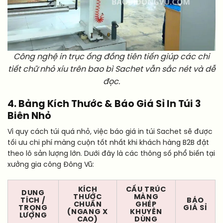
Công nghệ in trục ống đồng tiên tiến giúp các chi
tiết chữ nhỏ xíu trên bao bì Sachet vẫn sắc nét và dễ
đọc.
4. Bảng Kích Thước & Báo Giá Sỉ In Túi 3
Biên Nhỏ
Vì quy cách túi quá nhỏ, việc báo giá in túi Sachet sẽ được
tối ưu chi phí màng cuộn tốt nhất khi khách hàng B2B đặt
theo lô sản lượng lớn. Dưới đây là các thông số phổ biến tại
xưởng gia công Đông Vũ:
KÍCH
CẤU TRÚC
DUNG
THƯỚC
MÀNG
TÍCH /
BÁO
CHUẨN
GHÉP
TRỌNG
GIÁ SỈ
(NGANG X
KHUYÊN
LƯỢNG
CAO)
DÙNG