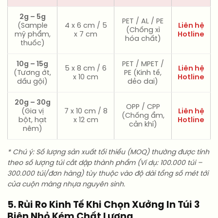
2g – 5g
PET / AL / PE
(Sample
4 x 6 cm / 5
Liên hệ
(Chống xì
mỹ phẩm,
x 7 cm
Hotline
hóa chất)
thuốc)
10g – 15g
PET / MPET /
5 x 8 cm / 6
Liên hệ
(Tương ớt,
PE (Kinh tế,
x 10 cm
Hotline
dầu gội)
dẻo dai)
20g – 30g
OPP / CPP
(Gia vị
7 x 10 cm / 8
Liên hệ
(Chống ẩm,
bột, hạt
x 12 cm
Hotline
cản khí)
nêm)
* Chú ý: Số lượng sản xuất tối thiểu (MOQ) thường được tính
theo số lượng túi cắt dập thành phẩm (Ví dụ: 100.000 túi –
300.000 túi/đơn hàng) tùy thuộc vào độ dài tổng số mét tới
của cuộn màng nhựa nguyên sinh.
5. Rủi Ro Kinh Tế Khi Chọn Xưởng In Túi 3
Biên Nhỏ Kém Chất Lượng