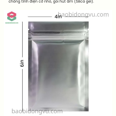
chống tĩnh điện cỡ nhỏ, gói hút ẩm (Silica gel).