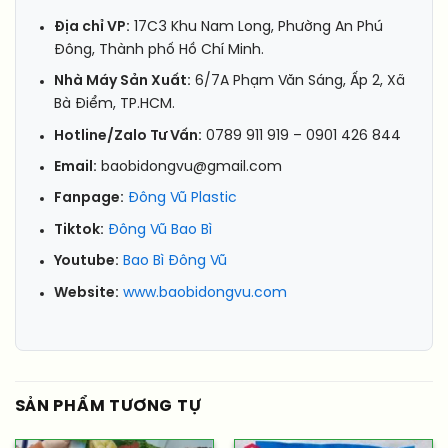
Địa chỉ VP:
17C3 Khu Nam Long, Phường An Phú
Đông, Thành phố Hồ Chí Minh.
Nhà Máy Sản Xuất:
6/7A Phạm Văn Sáng, Ấp 2, Xã
Bà Điểm, TP.HCM.
Hotline/Zalo Tư Vấn:
0789 911 919 – 0901 426 844
Email:
baobidongvu@gmail.com
Fanpage:
Đông Vũ Plastic
Tiktok:
Đông Vũ Bao Bì
Youtube:
Bao Bì Đông Vũ
Website:
www.baobidongvu.com
SẢN PHẨM TƯƠNG TỰ