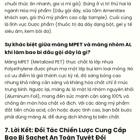
chuỗi thức ăn nhanh, gia vị mì gói). Đứng ở vị trí thứ hai là
ngành Hóa mỹ phẩm (Dầu gội dây, sữa tắm Amenities
khách sạn, gói thử mỹ phẩm cao cấp Sample). Cuối cùng
là lĩnh vực Dược phẩm (thuốc trị dạ dày dạng bột, gel y tế
siêu âm, kem bôi da).
Sự khác biệt giữa màng MPET và màng nhôm AL
khi làm bao bì dầu gội dây là gì?
Màng MPET (Metalized PET) thực chất là lớp nhựa
Polyethylene được phun mạ một lớp bụi kim loại mỏng. Nó
có ưu điểm là giá thành cực kỳ rẻ, độ sáng bóng cao
nhưng khả năng cản sáng và kháng hóa chất chỉ ở mức
trung bình. Ngược lại, màng AL là một lá nhôm nguyên khối
(Aluminum Foil), mang đến sức mạnh cản sáng 100% và
chống ăn mòn hóa chất vô địch. Với các dòng mỹ phẩm
đắt tiền chứa acid, cồn hoặc dược tính cao, bạn bắt buộc
phải dùng màng AL để dung dịch không bị biến chất.
7. Lời Kết: Đối Tác Chiến Lược Cung Cấp
Bao Bì Sachet An Toàn Tuyệt Đối