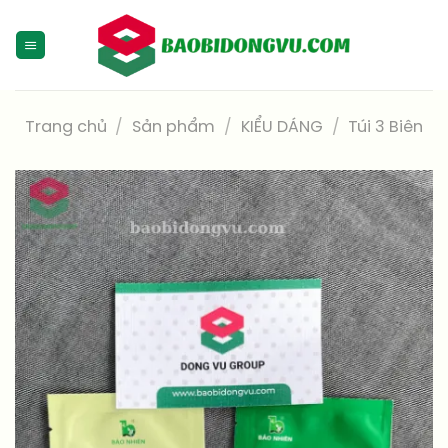
Skip
to
content
Trang chủ
/
Sản phẩm
/
KIỂU DÁNG
/
Túi 3 Biên