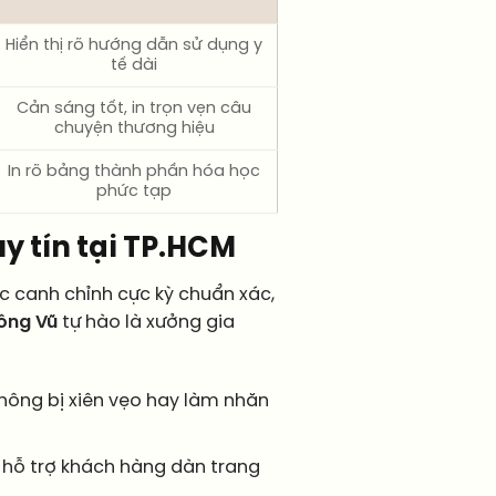
Hiển thị rõ hướng dẫn sử dụng y
tế dài
Cản sáng tốt, in trọn vẹn câu
chuyện thương hiệu
In rõ bảng thành phần hóa học
phức tạp
y tín tại TP.HCM
ợc canh chỉnh cực kỳ chuẩn xác,
ông Vũ
tự hào là xưởng gia
hông bị xiên vẹo hay làm nhăn
 hỗ trợ khách hàng dàn trang