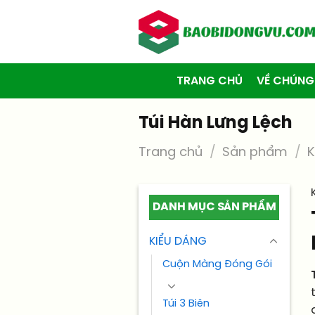
Skip
to
content
TRANG CHỦ
VỀ CHÚNG
Túi Hàn Lưng Lệch
Trang chủ
/
Sản phẩm
/
K
DANH MỤC SẢN PHẨM
KIỂU DÁNG
Cuộn Màng Đóng Gói
Túi 3 Biên