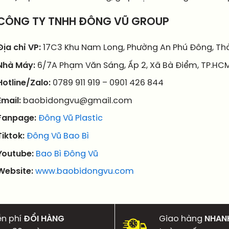
CÔNG TY TNHH ĐÔNG VŨ GROUP
Địa chỉ VP:
17C3 Khu Nam Long, Phường An Phú Đông, Thà
Nhà Máy:
6/7A Phạm Văn Sáng, Ấp 2, Xã Bà Điểm, TP.HCM
Hotline/Zalo:
0789 911 919 – 0901 426 844
Email:
baobidongvu@gmail.com
Fanpage:
Đông Vũ Plastic
Tiktok:
Đông Vũ Bao Bì
Youtube:
Bao Bì Đông Vũ
Website:
www.baobidongvu.com
ễn phí
ĐỔI HÀNG
Giao hàng
NHAN