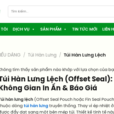
Tìm
kiếm:
 TÔI
DỊCH VỤ
SẢN PHẨM
TIN TỨC MỚI
LIÊN H
IỂU DÁNG
/
Túi Hàn Lưng
/
Túi Hàn Lưng Lệch
Không tìm thấy sản phẩm nào khớp với lựa chọn của bạ
Túi Hàn Lưng Lệch (Offset Seal):
Không Gian In Ấn & Báo Giá
Túi hàn lưng lệch
(Offset Seal Pouch hoặc Fin Seal Pouch
thuộc dòng
túi hàn lưng
truyền thống. Thay vì ép nhiệt 
được đẩy dạt sang một bên mép túi. Thiết kế tinh tế 