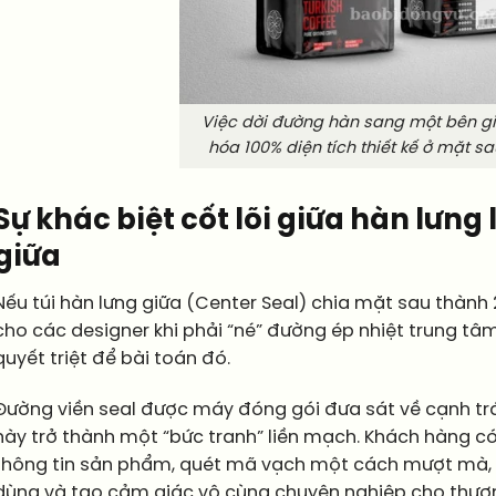
Việc dời đường hàn sang một bên gi
hóa 100% diện tích thiết kế ở mặt sa
Sự khác biệt cốt lõi giữa hàn lưng
giữa
Nếu túi hàn lưng giữa (Center Seal) chia mặt sau thành
cho các designer khi phải “né” đường ép nhiệt trung tâm
quyết triệt để bài toán đó.
Đường viền seal được máy đóng gói đưa sát về cạnh trá
này trở thành một “bức tranh” liền mạch. Khách hàng c
thông tin sản phẩm, quét mã vạch một cách mượt mà, g
dùng và tạo cảm giác vô cùng chuyên nghiệp cho thươn