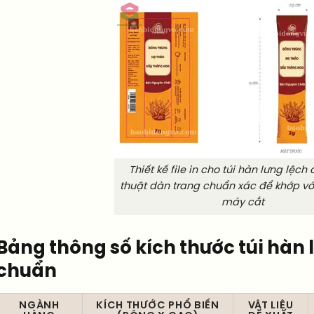
Thiết kế file in cho túi hàn lưng lệch 
thuật dàn trang chuẩn xác để khớp v
máy cắt
Bảng thông số kích thước túi hàn l
chuẩn
NGÀNH
KÍCH THƯỚC PHỔ BIẾN
VẬT LIỆU