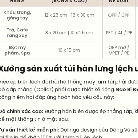
HÀNG
(RỘNG X CAO)
ĐỀ XUẤT
Khẩu trang,
12 x 25 cm | 15 x 30 cm
OPP / CPP
găng tay
Trà, Cafe
8 x 20 cm | 10 x 25 cm
PET / AL / PE
rang xay
Bột mỹ
OPP mờ /
10 x 15 cm
phẩm, Spa
MPET / PE
Xưởng sản xuất túi hàn lưng lệch u
Việc ép biên lệch đòi hỏi hệ thống máy làm túi phải đư
bộ gập màng (Collar) phải được thiết kế riêng.
Bao Bì Đ
công hiếm hoi đáp ứng hoàn hảo yêu cầu này:
Độ chính xác cao:
Đường hàn biên được ép thẳng tắp, k
bề mặt thông tin ở mặt sau.
Tư vấn thiết kế miễn phí:
Đội ngũ design của Đông Vũ sẽ
lại file in để khớp 100% với form túi ép lệch.