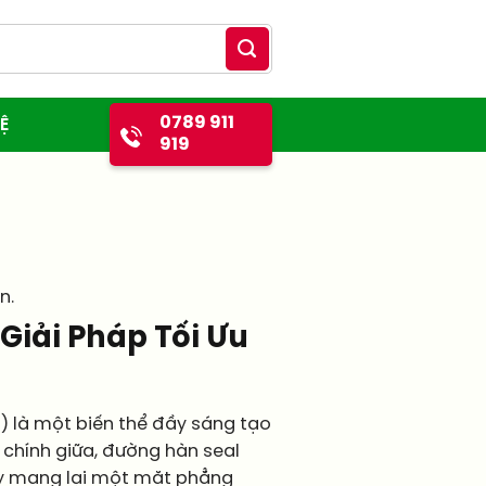
0789 911
Ệ
919
n.
 Giải Pháp Tối Ưu
) là một biến thể đầy sáng tạo
ở chính giữa, đường hàn seal
này mang lại một mặt phẳng