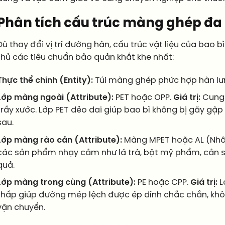
Phân tích cấu trúc màng ghép đa 
Dù thay đổi vị trí đường hàn, cấu trúc vật liệu của bao b
thủ các tiêu chuẩn bảo quản khắt khe nhất:
Thực thể chính (Entity):
Túi màng ghép phức hợp hàn lưn
Lớp màng ngoài (Attribute):
PET hoặc OPP.
Giá trị:
Cung 
trầy xước. Lớp PET dẻo dai giúp bao bì không bị gãy gậ
sau.
Lớp màng rào cản (Attribute):
Màng MPET hoặc AL (Nh
các sản phẩm nhạy cảm như lá trà, bột mỹ phẩm, cản s
quả.
Lớp màng trong cùng (Attribute):
PE hoặc CPP.
Giá trị:
L
thấp giúp đường mép lệch được ép dính chắc chắn, không 
vận chuyển.