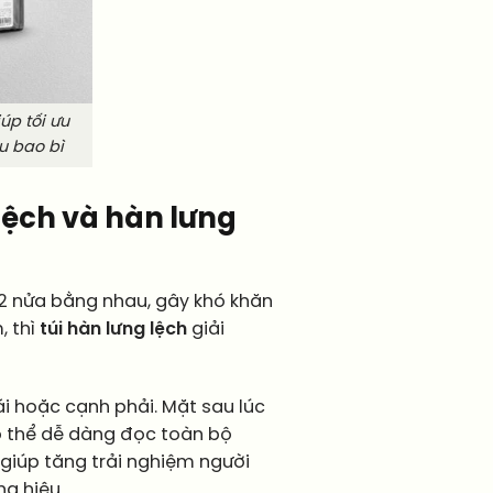
úp tối ưu
u bao bì
 lệch và hàn lưng
 2 nửa bằng nhau, gây khó khăn
, thì
túi hàn lưng lệch
giải
i hoặc cạnh phải. Mặt sau lúc
ó thể dễ dàng đọc toàn bộ
iúp tăng trải nghiệm người
g hiệu.