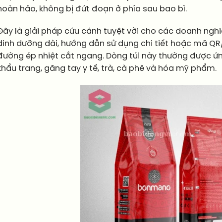
hoàn hảo, không bị đứt đoạn ở phía sau bao bì.
Đây là giải pháp cứu cánh tuyệt vời cho các doanh ngh
dinh dưỡng dài, hướng dẫn sử dụng chi tiết hoặc mã QR
đường ép nhiệt cắt ngang. Dòng túi này thường được
khẩu trang, găng tay y tế, trà, cà phê và hóa mỹ phẩm.