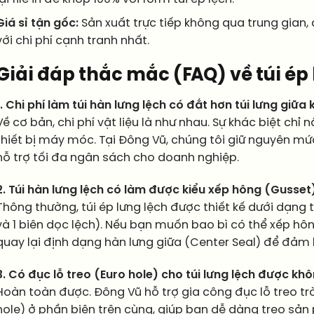
Giá sỉ tận gốc:
Sản xuất trực tiếp không qua trung gian
với chi phí cạnh tranh nhất.
Giải đáp thắc mắc (FAQ) về túi ép
1. Chi phí làm túi hàn lưng lệch có đắt hơn túi lưng giữa
Về cơ bản, chi phí vật liệu là như nhau. Sự khác biệt chỉ
thiết bị máy móc. Tại Đông Vũ, chúng tôi giữ nguyên mứ
hỗ trợ tối đa ngân sách cho doanh nghiệp.
2. Túi hàn lưng lệch có làm được kiểu xếp hông (Gusse
Thông thường, túi ép lưng lệch được thiết kế dưới dạng 
và 1 biên dọc lệch). Nếu bạn muốn bao bì có thể xếp hô
quay lại định dạng hàn lưng giữa (Center Seal) để đảm
3. Có đục lỗ treo (Euro hole) cho túi lưng lệch được kh
Hoàn toàn được. Đông Vũ hỗ trợ gia công đục lỗ treo trò
hole) ở phần biên trên cùng, giúp bạn dễ dàng treo sản 