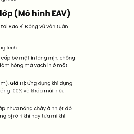
lớp (Mô hình EAV)
ì tại Bao Bì Đông Vũ vẫn tuân
g lệch.
cấp bề mặt in láng mịn, chống
p làm hỏng mã vạch in ở mặt
ôm).
Giá trị:
Ứng dụng khi đựng
áng 100% và khóa mùi hiệu
ớp nhựa nóng chảy ở nhiệt độ
bị rò rỉ khí hay tưa mí khi