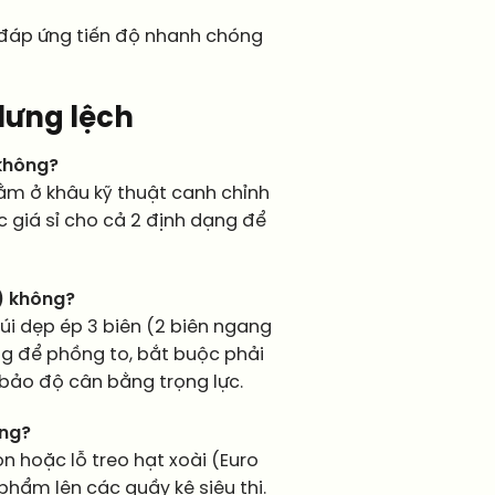
, đáp ứng tiến độ nhanh chóng
 lưng lệch
 không?
 nằm ở khâu kỹ thuật canh chỉnh
c giá sỉ cho cả 2 định dạng để
t) không?
túi dẹp ép 3 biên (2 biên ngang
ng để phồng to, bắt buộc phải
 bảo độ cân bằng trọng lực.
ông?
n hoặc lỗ treo hạt xoài (Euro
phẩm lên các quầy kệ siêu thị.