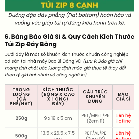
Đường dập đáy phẳng (Flat bottom) hoàn hảo và
vuống vức giúp túi tự đứng kiêu hãnh trên kệ.
6. Bảng Báo Giá Sỉ & Quy Cách Kích Thước
Túi Zip Đáy Bằng
Dưới đây là một số khuôn kích thước chuẩn công nghiệp
có sẵn tại nhà máy Bao Bì Đông Vũ.
(Lưu ý: Báo giá chỉ
mang tính chất ước lượng định mức, giá thực tế thay đổi
theo tỷ giá hạt nhựa và công nghệ in).
TRỌNG
KÍCH THƯỚC
CẤU TRÚC
LƯỢNG
(RỘNG X CAO
BÁO
KHUYÊN
(CÀ
X HÔNG/
GIÁ SỈ
DÙNG
PHÊ/HẠT)
ĐÁY)
PET/MPET/PE
Liên hệ
250g
9 x 18 x 5 cm
(Zem 11)
Hotline
13.5 x 26.5 x 7.5
PET/AL/PE
Liên hệ
500g
cm
(Zem 13)
Hotline