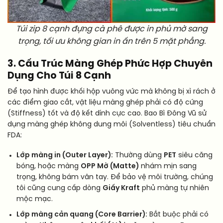
Túi zip 8 cạnh đựng cà phê được in phủ mờ sang
trọng, tối ưu không gian in ấn trên 5 mặt phẳng.
3. Cấu Trúc Màng Ghép Phức Hợp Chuyên
Dụng Cho Túi 8 Cạnh
Để tạo hình được khối hộp vuông vức mà không bị xì rách ở
các điểm giao cắt, vật liệu màng ghép phải có độ cứng
(Stiffness) tốt và độ kết dính cực cao. Bao Bì Đông Vũ sử
dụng màng ghép không dung môi (Solventless) tiêu chuẩn
FDA:
Lớp màng in (Outer Layer):
Thường dùng
PET
siêu căng
bóng, hoặc màng
OPP Mờ (Matte)
nhám mịn sang
trọng, không bám vân tay. Để bảo vệ môi trường, chúng
tôi cũng cung cấp dòng
Giấy Kraft
phủ màng tự nhiên
mộc mạc.
Lớp màng cản quang (Core Barrier):
Bắt buộc phải có