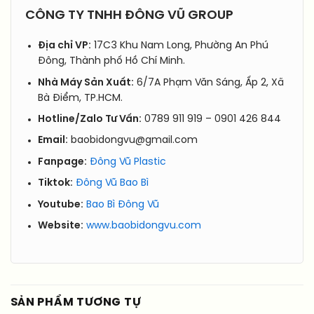
CÔNG TY TNHH ĐÔNG VŨ GROUP
Địa chỉ VP:
17C3 Khu Nam Long, Phường An Phú
Đông, Thành phố Hồ Chí Minh.
Nhà Máy Sản Xuất:
6/7A Phạm Văn Sáng, Ấp 2, Xã
Bà Điểm, TP.HCM.
Hotline/Zalo Tư Vấn:
0789 911 919 – 0901 426 844
Email:
baobidongvu@gmail.com
Fanpage:
Đông Vũ Plastic
Tiktok:
Đông Vũ Bao Bì
Youtube:
Bao Bì Đông Vũ
Website:
www.baobidongvu.com
SẢN PHẨM TƯƠNG TỰ