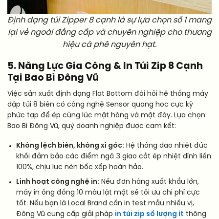
Định dạng túi Zipper 8 cạnh là sự lựa chọn số 1 mang
lại vẻ ngoài đẳng cấp và chuyên nghiệp cho thương
hiệu cà phê nguyên hạt.
5. Năng Lực Gia Công & In Túi Zip 8 Cạnh
Tại Bao Bì Đông Vũ
Việc sản xuất định dạng Flat Bottom đòi hỏi hệ thống máy
dập túi 8 biên có công nghệ Sensor quang học cực kỳ
phức tạp để ép cùng lúc mặt hông và mặt đáy. Lựa chọn
Bao Bì Đông Vũ, quý doanh nghiệp được cam kết:
Không lệch biên, không xì góc:
Hệ thống dao nhiệt đúc
khối đảm bảo các điểm ngã 3 giao cắt ép nhiệt dính liền
100%, chịu lực nén bốc xếp hoàn hảo.
Linh hoạt công nghệ in:
Nếu đơn hàng xuất khẩu lớn,
máy in ống đồng 10 màu lật mặt sẽ tối ưu chi phí cực
tốt. Nếu bạn là Local Brand cần in test mẫu nhiều vị,
Đông Vũ cung cấp giải pháp
in túi zip số lượng ít
thông