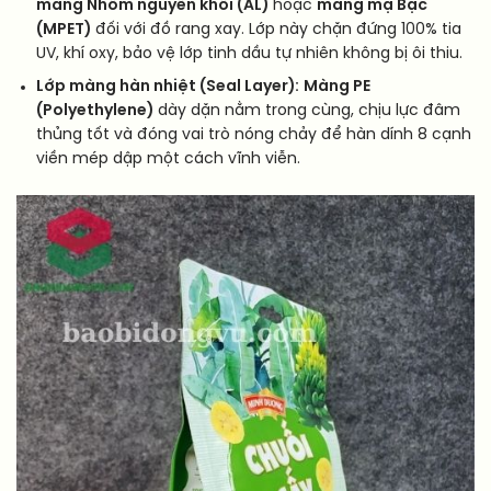
màng Nhôm nguyên khối (AL)
hoặc
màng mạ Bạc
(MPET)
đối với đồ rang xay. Lớp này chặn đứng 100% tia
UV, khí oxy, bảo vệ lớp tinh dầu tự nhiên không bị ôi thiu.
Lớp màng hàn nhiệt (Seal Layer):
Màng PE
(Polyethylene)
dày dặn nằm trong cùng, chịu lực đâm
thủng tốt và đóng vai trò nóng chảy để hàn dính 8 cạnh
viền mép dập một cách vĩnh viễn.