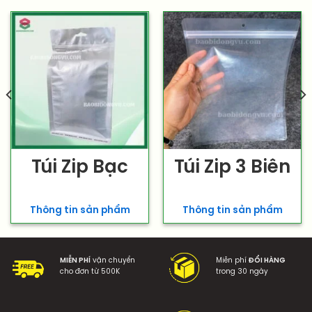
Túi Zip Bạc
Túi Zip 3 Biên
Thông tin sản phẩm
Thông tin sản phẩm
MIỄN PHÍ
vận chuyển
Miễn phí
ĐỔI HÀNG
cho đơn từ 500K
trong 30 ngày