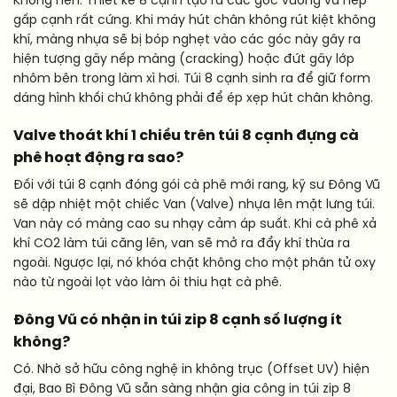
Không nên. Thiết kế 8 cạnh tạo ra các góc vuông và nếp
gấp cạnh rất cứng. Khi máy hút chân không rút kiệt không
khí, màng nhựa sẽ bị bóp nghẹt vào các góc này gây ra
hiện tượng gãy nếp màng (cracking) hoặc đứt gãy lớp
nhôm bên trong làm xì hơi. Túi 8 cạnh sinh ra để giữ form
dáng hình khối chứ không phải để ép xẹp hút chân không.
Valve thoát khí 1 chiều trên túi 8 cạnh đựng cà
phê hoạt động ra sao?
Đối với túi 8 cạnh đóng gói cà phê mới rang, kỹ sư Đông Vũ
sẽ dập nhiệt một chiếc Van (Valve) nhựa lên mặt lưng túi.
Van này có màng cao su nhạy cảm áp suất. Khi cà phê xả
khí CO2 làm túi căng lên, van sẽ mở ra đẩy khí thừa ra
ngoài. Ngược lại, nó khóa chặt không cho một phân tử oxy
nào từ ngoài lọt vào làm ôi thiu hạt cà phê.
Đông Vũ có nhận in túi zip 8 cạnh số lượng ít
không?
Có. Nhờ sở hữu công nghệ in không trục (Offset UV) hiện
đại, Bao Bì Đông Vũ sẵn sàng nhận gia công in túi zip 8