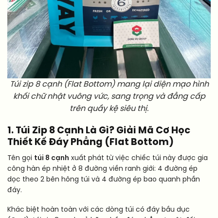
Túi zip 8 cạnh (Flat Bottom) mang lại diện mạo hình
khối chữ nhật vuông vức, sang trọng và đẳng cấp
trên quầy kệ siêu thị.
1. Túi Zip 8 Cạnh Là Gì? Giải Mã Cơ Học
Thiết Kế Đáy Phẳng (Flat Bottom)
Tên gọi
túi 8 cạnh
xuất phát từ việc chiếc túi này được gia
công hàn ép nhiệt ở 8 đường viền ranh giới: 4 đường ép
dọc theo 2 bên hông túi và 4 đường ép bao quanh phần
đáy.
Khác biệt hoàn toàn với các dòng túi có đáy bầu dục