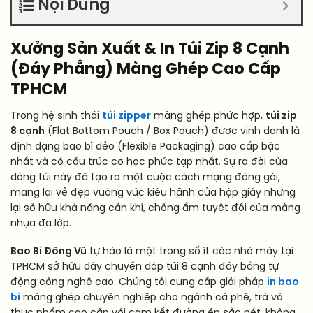
Nội Dung
Xưởng Sản Xuất & In Túi Zip 8 Cạnh
(Đáy Phẳng) Màng Ghép Cao Cấp
TPHCM
Trong hệ sinh thái
túi zipper
màng ghép phức hợp,
túi zip
8 cạnh
(Flat Bottom Pouch / Box Pouch) được vinh danh là
định dạng bao bì dẻo (Flexible Packaging) cao cấp bậc
nhất và có cấu trúc cơ học phức tạp nhất. Sự ra đời của
dòng túi này đã tạo ra một cuộc cách mạng đóng gói,
mang lại vẻ đẹp vuông vức kiêu hãnh của hộp giấy nhưng
lại sở hữu khả năng cản khí, chống ẩm tuyệt đối của màng
nhựa đa lớp.
Bao Bì Đông Vũ
tự hào là một trong số ít các nhà máy tại
TPHCM sở hữu dây chuyền dập túi 8 cạnh đáy bằng tự
động công nghệ cao. Chúng tôi cung cấp giải pháp
in bao
bì
màng ghép chuyên nghiệp cho ngành cà phê, trà và