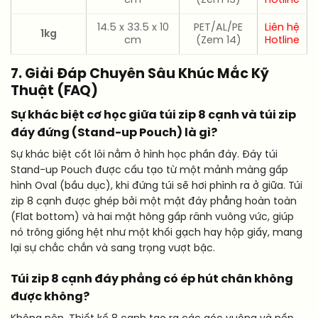
14.5 x 33.5 x 10
PET/AL/PE
Liên hệ
1kg
cm
(Zem 14)
Hotline
7. Giải Đáp Chuyên Sâu Khúc Mắc Kỹ
Thuật (FAQ)
Sự khác biệt cơ học giữa túi zip 8 cạnh và túi zip
đáy đứng (Stand-up Pouch) là gì?
Sự khác biệt cốt lõi nằm ở hình học phần đáy. Đáy túi
Stand-up Pouch được cấu tạo từ một mảnh màng gấp
hình Oval (bầu dục), khi đứng túi sẽ hơi phình ra ở giữa. Túi
zip 8 cạnh được ghép bởi một mặt đáy phẳng hoàn toàn
(Flat bottom) và hai mặt hông gấp rãnh vuông vức, giúp
nó trông giống hệt như một khối gạch hay hộp giấy, mang
lại sự chắc chắn và sang trọng vượt bậc.
Túi zip 8 cạnh đáy phẳng có ép hút chân không
được không?