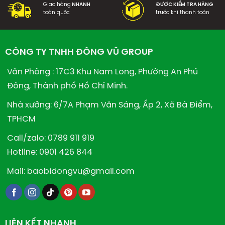
Giao hàng
NHANH
ĐƯỢC KIỂM TRA HÀNG
toàn quốc
trước khi thanh toán
CÔNG TY TNHH ĐÔNG VŨ GROUP
Văn Phòng : 17C3 Khu Nam Long, Phường An Phú
Đông, Thành phố Hồ Chí Minh.
Nhà xưởng: 6/7A Phạm Văn Sáng, Ấp 2, Xã Bà Điểm,
TPHCM
Call/zalo: 0789 911 919
Hotline: 0901 426 844
Mail: baobidongvu@gmail.com
LIÊN KẾT NHANH