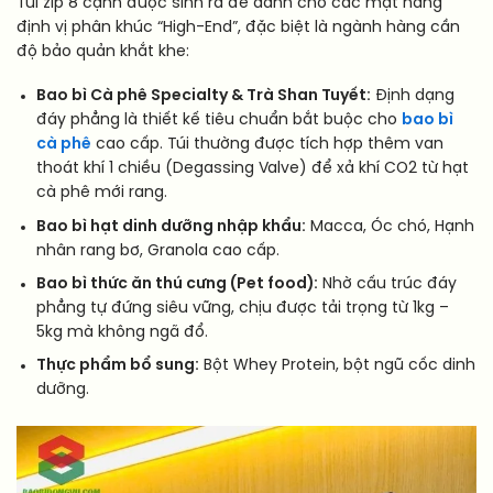
Túi zip 8 cạnh được sinh ra để dành cho các mặt hàng
định vị phân khúc “High-End”, đặc biệt là ngành hàng cần
độ bảo quản khắt khe:
Bao bì Cà phê Specialty & Trà Shan Tuyết:
Định dạng
đáy phẳng là thiết kế tiêu chuẩn bắt buộc cho
bao bì
cà phê
cao cấp. Túi thường được tích hợp thêm van
thoát khí 1 chiều (Degassing Valve) để xả khí CO2 từ hạt
cà phê mới rang.
Bao bì hạt dinh dưỡng nhập khẩu:
Macca, Óc chó, Hạnh
nhân rang bơ, Granola cao cấp.
Bao bì thức ăn thú cưng (Pet food):
Nhờ cấu trúc đáy
phẳng tự đứng siêu vững, chịu được tải trọng từ 1kg –
5kg mà không ngã đổ.
Thực phẩm bổ sung:
Bột Whey Protein, bột ngũ cốc dinh
dưỡng.