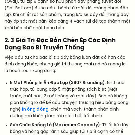
(Oval), túi zip 8 cạnh sở hữu phần đáy phẳng tuyệt đối
(Flat Bottom) được cấu thành từ một dải màng nhựa độc
lập. Khi chiết rót sản phẩm, trọng lực sẽ đẩy dải màng đáy
này áp sát mặt bàn, kéo căng 4 vách túi để tạo thành một
khối hộp chữ nhật hoàn hảo.
2. 3 Giá Trị Độc Bản Chèn Ép Các Định
Dạng Bao Bì Truyền Thống
Việc đầu tư cho bao bì zip đáy bằng luôn đắt đỏ hơn các
định dạng khác, nhưng giá trị thương mại mà nó mang lại
là hoàn toàn xứng đáng:
5 Mặt Phẳng In Ấn Độc Lập (360° Branding):
Nhờ cấu
trúc hộp, túi cung cấp 5 mặt phẳng tách biệt (Mặt
trước, mặt sau, 2 mặt hông và mặt đáy). Bạn có không
gian khổng lồ để kể câu chuyện thương hiệu bằng công
nghệ
in ống đồng
, chèn mã vạch, thành phần dinh
dưỡng mà không làm rối mắt thiết kế chính.
Sức Chứa Khổng Lồ (Maximum Capacity):
Thiết kế đáy
bằng và hông gấp rãnh sâu giúp túi zip 8 cạnh có thể