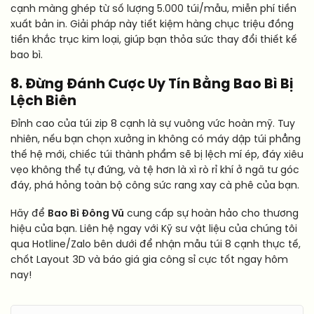
cạnh màng ghép từ số lượng 5.000 túi/mẫu, miễn phí tiền
xuất bản in. Giải pháp này tiết kiệm hàng chục triệu đồng
tiền khắc trục kim loại, giúp bạn thỏa sức thay đổi thiết kế
bao bì.
8. Đừng Đánh Cược Uy Tín Bằng Bao Bì Bị
Lệch Biên
Đỉnh cao của túi zip 8 cạnh là sự vuông vức hoàn mỹ. Tuy
nhiên, nếu bạn chọn xưởng in không có máy dập túi phẳng
thế hệ mới, chiếc túi thành phẩm sẽ bị lệch mí ép, đáy xiêu
vẹo không thể tự đứng, và tệ hơn là xì rò rỉ khí ở ngã tư góc
đáy, phá hỏng toàn bộ công sức rang xay cà phê của bạn.
Hãy để
Bao Bì Đông Vũ
cung cấp sự hoàn hảo cho thương
hiệu của bạn. Liên hệ ngay với Kỹ sư vật liệu của chúng tôi
qua Hotline/Zalo bên dưới để nhận mẫu túi 8 cạnh thực tế,
chốt Layout 3D và báo giá gia công sỉ cực tốt ngay hôm
nay!