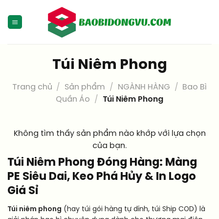
Skip
to
content
Túi Niêm Phong
Trang chủ
/
Sản phẩm
/
NGÀNH HÀNG
/
Bao Bì
Quần Áo
/
Túi Niêm Phong
Không tìm thấy sản phẩm nào khớp với lựa chọn
của bạn.
Túi Niêm Phong Đóng Hàng: Màng
PE Siêu Dai, Keo Phá Hủy & In Logo
Giá Sỉ
Túi niêm phong
(hay túi gói hàng tự dính, túi Ship COD) là