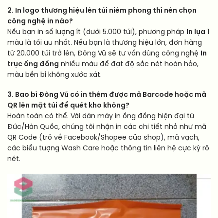
2. In logo thương hiệu lên túi niêm phong thì nên chọn
công nghệ in nào?
Nếu bạn in số lượng ít (dưới 5.000 túi), phương pháp
In lụa
1
màu là tối ưu nhất. Nếu bạn là thương hiệu lớn, đơn hàng
từ 20.000 túi trở lên, Đông Vũ sẽ tư vấn dùng công nghệ
In
trục ống đồng
nhiều màu để đạt độ sắc nét hoàn hảo,
màu bền bỉ không xước xát.
3. Bao bì Đông Vũ có in thêm được mã Barcode hoặc mã
QR lên mặt túi để quét kho không?
Hoàn toàn có thể. Với dàn máy in ống đồng hiện đại từ
Đức/Hàn Quốc, chúng tôi nhận in các chi tiết nhỏ như mã
QR Code (trỏ về Facebook/Shopee của shop), mã vạch,
các biểu tượng Wash Care hoặc thông tin liên hệ cực kỳ rõ
nét.