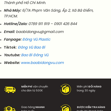
Thành phố Hồ Chí Minh.
Nhà Máy:
6/7A Phạm Văn Sáng, Ấp 2, Xã Bà Điểm,
TP.HCM.
Hotline/Zalo:
0789 911 919 – 0901 426 844
Email:
baobidongvu@gmail.com
Fanpage:
Đông Vũ Plastic
Tiktok:
Đông Vũ Bao Bì
Youtube:
Bao Bì Đông Vũ
Website:
www.baobidongvu.com
MIỄN PHÍ
vận chuyển
Miễn phí
ĐỔI HÀNG
cho đơn từ 500K
trong 30 ngày
Giao hàng
NHANH
ĐƯỢC KIỂM TRA HÀNG