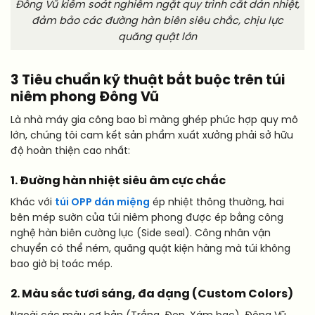
Đông Vũ kiểm soát nghiêm ngặt quy trình cắt dán nhiệt,
đảm bảo các đường hàn biên siêu chắc, chịu lực
quăng quật lớn
3 Tiêu chuẩn kỹ thuật bắt buộc trên túi
niêm phong Đông Vũ
Là nhà máy gia công bao bì màng ghép phức hợp quy mô
lớn, chúng tôi cam kết sản phẩm xuất xưởng phải sở hữu
độ hoàn thiện cao nhất:
1. Đường hàn nhiệt siêu âm cực chắc
Khác với
túi OPP dán miệng
ép nhiệt thông thường, hai
bên mép sườn của túi niêm phong được ép bằng công
nghệ hàn biên cường lực (Side seal). Công nhân vận
chuyển có thể ném, quăng quật kiện hàng mà túi không
bao giờ bị toác mép.
2. Màu sắc tươi sáng, đa dạng (Custom Colors)