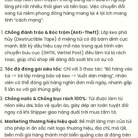
các loại nilon đen truyền thống đang làm doanh nghiệp
lãng phí rất nhiều thời gian và tiền bạc. Việc chuyển đổi
sang túi niêm phong đóng hàng mang lại 4 lợi ích mang
tính “cách mạng”:
Chống đánh tráo & Bóc trộm (Anti-Theft):
Lớp keo phá
hủy (Destructible Tape) ở miệng túi có độ bám dính cực
mạnh. Bất kỳ dấu hiệu cạy mở nào trong quá trình vận
chuyển bưu cục (GHTK, Viettel Post) đều làm túi bị rách
toạc, giúp chủ shop dễ dàng đối soát khi có sự cố.
Tốc độ đóng gói siêu tốc:
Chỉ với 3 thao tác: “Bỏ hàng vào
túi -> Xé lớp màng bảo vệ keo -> Vuốt dán miệng”, nhân
viên có thể đóng gói hàng nghìn đơn mỗi ngày, nhanh gấp
5 lần so với gói thùng giấy.
Chống nước & Chống bục rách 100%:
Túi được làm từ
nilon siêu dai, bảo vệ quần áo, giày dép an toàn tuyệt đối
ngay cả khi Shipper giao hàng dưới trời mưa tầm tã.
Marketing thương hiệu hiệu quả:
Bề mặt láng mịn của túi
cho phép in ấn sắc nét logo thương hiệu, địa chỉ, mã QR,
biến mỗi gói hàng thành một biển quảng cáo di động trên