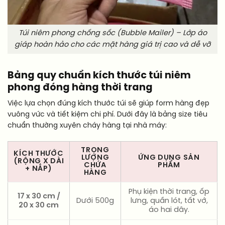
Túi niêm phong chống sốc (Bubble Mailer) – Lớp áo
giáp hoàn hảo cho các mặt hàng giá trị cao và dễ vỡ
Bảng quy chuẩn kích thước túi niêm
phong đóng hàng thời trang
Việc lựa chọn đúng kích thước túi sẽ giúp form hàng đẹp
vuông vức và tiết kiệm chi phí. Dưới đây là bảng size tiêu
chuẩn thường xuyên cháy hàng tại nhà máy:
TRỌNG
KÍCH THƯỚC
LƯỢNG
ỨNG DỤNG SẢN
(RỘNG X DÀI
CHỨA
PHẨM
+ NẮP)
HÀNG
Phụ kiện thời trang, ốp
17 x 30 cm /
Dưới 500g
lưng, quần lót, tất vớ,
20 x 30 cm
áo hai dây.