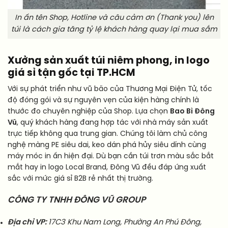
In ấn tên Shop, Hotline và câu cảm ơn (Thank you) lên
túi là cách gia tăng tỷ lệ khách hàng quay lại mua sắm
Xưởng sản xuất túi niêm phong, in logo
giá sỉ tận gốc tại TP.HCM
Với sự phát triển như vũ bão của Thương Mại Điện Tử, tốc
độ đóng gói và sự nguyên vẹn của kiện hàng chính là
thước đo chuyên nghiệp của Shop. Lựa chọn
Bao Bì Đông
Vũ
, quý khách hàng đang hợp tác với nhà máy sản xuất
trực tiếp không qua trung gian. Chúng tôi làm chủ công
nghệ màng PE siêu dai, keo dán phá hủy siêu dính cùng
máy móc in ấn hiện đại. Dù bạn cần túi trơn màu sắc bắt
mắt hay in logo Local Brand, Đông Vũ đều đáp ứng xuất
sắc với mức giá sỉ B2B rẻ nhất thị trường.
CÔNG TY TNHH ĐÔNG VŨ GROUP
Địa chỉ VP:
17C3 Khu Nam Long, Phường An Phú Đông,