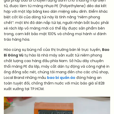
giải pháp bao bì chuyên dụng dành cho thương mại điện
tử, được làm từ màng nhựa PE (Polyethylene) dẻo dai kết
hợp với một lớp băng keo dán miệng siêu dính. Điểm khác
biệt cốt lõi của dòng túi này là tính năng “niêm phong
chết”: một khi đã dán nắp túi lại, người nhận bắt buộc phải
xé rách lớp vỏ màng mới có thể lấy được sản phẩm bên
trong, cam kết bảo mật 100% và chống mọi hành vi đánh
tráo hàng hóa.
Hòa cùng sự bùng nổ của thị trường bán lẻ trực tuyến,
Bao
Bì Đông Vũ
tự hào là nhà máy sản xuất túi niêm phong
chất lượng cao hàng đầu phía Nam. Sở hữu dây chuyền
thổi màng PE đa lớp, máy cắt dán tự động và công nghệ in
ống đồng sắc nét, chúng tôi mang đến cho các chủ shop,
Local Brand những mẫu
bao bì quần áo
đóng hàng an
toàn tuyệt đối, chống thấm nước với mức báo giá sỉ B2B
xuất xưởng tại TP.HCM.