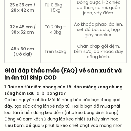
Đóng được 1-2 chiếc
25 x 35 cm /
Từ 0.5kg –
áo thun, sơ mi, quần
28 x 42 cm
1.5kg
jean, váy đầm.
Áo khoác phao, áo len,
32 x 45 cm /
Từ 2.0kg –
set đồ bộ, balo, hộp
38 x 52 cm
4.0kg
giày sneaker.
Chăn drap gối đệm,
45 x 60 cm
Trên 5.0kg
bỉm sữa, áo khoác dày
(Cỡ đại)
cồng kềnh.
Giải đáp thắc mắc (FAQ) về sản xuất và
in ấn túi Ship COD
1. Tại sao túi niêm phong của tôi dán miệng xong nhưng
sáng hôm sau lại bị bong ra?
Có hai nguyên nhân: Một là hàng hóa của bạn đóng quá
đầy, tạo sức căng lớn xé nắp túi. Hai là bạn đã mua phải
loại túi rẻ tiền dùng keo dỏm (như keo băng dính trong).
Đông Vũ cam kết sử dụng lớp keo nhiệt tự hủy sinh học
siêu bám, để qua 5 phút là keo chết chặt vào màng nilon.