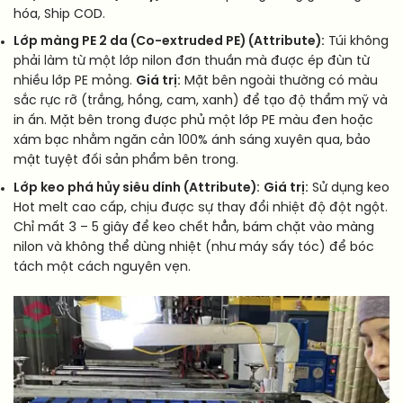
hóa, Ship COD.
Lớp màng PE 2 da (Co-extruded PE) (Attribute):
Túi không
phải làm từ một lớp nilon đơn thuần mà được ép đùn từ
nhiều lớp PE mỏng.
Giá trị:
Mặt bên ngoài thường có màu
sắc rực rỡ (trắng, hồng, cam, xanh) để tạo độ thẩm mỹ và
in ấn. Mặt bên trong được phủ một lớp PE màu đen hoặc
xám bạc nhằm ngăn cản 100% ánh sáng xuyên qua, bảo
mật tuyệt đối sản phẩm bên trong.
Lớp keo phá hủy siêu dính (Attribute):
Giá trị:
Sử dụng keo
Hot melt cao cấp, chịu được sự thay đổi nhiệt độ đột ngột.
Chỉ mất 3 – 5 giây để keo chết hẳn, bám chặt vào màng
nilon và không thể dùng nhiệt (như máy sấy tóc) để bóc
tách một cách nguyên vẹn.