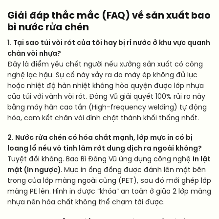
Giải đáp thắc mắc (FAQ) về sản xuất bao
bì nước rửa chén
1. Tại sao túi vòi rót của tôi hay bị rỉ nước ở khu vực quanh
chân vòi nhựa?
Đây là điểm yếu chết người nếu xưởng sản xuất có công
nghệ lạc hậu. Sự cố này xảy ra do máy ép không đủ lực
hoặc nhiệt độ hàn nhiệt không hòa quyện được lớp nhựa
của túi với vành vòi rót. Đông Vũ giải quyết 100% rủi ro này
bằng máy hàn cao tần (High-frequency welding) tự động
hóa, cam kết chân vòi dính chặt thành khối thống nhất.
2. Nước rửa chén có hóa chất mạnh, lớp mực in có bị
loang lổ nếu vô tình làm rớt dung dịch ra ngoài không?
Tuyệt đối không. Bao Bì Đông Vũ ứng dụng công nghệ
In lật
mặt (In ngược)
. Mực in ống đồng được đánh lên mặt bên
trong của lớp màng ngoài cùng (PET), sau đó mới ghép lớp
màng PE lên. Hình in được “khóa” an toàn ở giữa 2 lớp màng
nhựa nên hóa chất không thể chạm tới được.