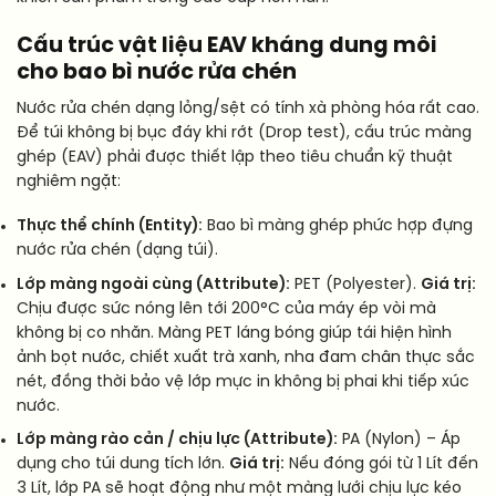
Cấu trúc vật liệu EAV kháng dung môi
cho bao bì nước rửa chén
Nước rửa chén dạng lỏng/sệt có tính xà phòng hóa rất cao.
Để túi không bị bục đáy khi rớt (Drop test), cấu trúc màng
ghép (EAV) phải được thiết lập theo tiêu chuẩn kỹ thuật
nghiêm ngặt:
Thực thể chính (Entity):
Bao bì màng ghép phức hợp đựng
nước rửa chén (dạng túi).
Lớp màng ngoài cùng (Attribute):
PET (Polyester).
Giá trị:
Chịu được sức nóng lên tới 200°C của máy ép vòi mà
không bị co nhăn. Màng PET láng bóng giúp tái hiện hình
ảnh bọt nước, chiết xuất trà xanh, nha đam chân thực sắc
nét, đồng thời bảo vệ lớp mực in không bị phai khi tiếp xúc
nước.
Lớp màng rào cản / chịu lực (Attribute):
PA (Nylon) – Áp
dụng cho túi dung tích lớn.
Giá trị:
Nếu đóng gói từ 1 Lít đến
3 Lít, lớp PA sẽ hoạt động như một màng lưới chịu lực kéo