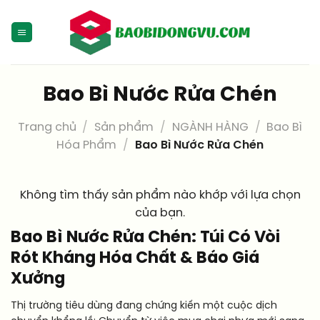
Skip
to
content
Bao Bì Nước Rửa Chén
Trang chủ
/
Sản phẩm
/
NGÀNH HÀNG
/
Bao Bì
Hóa Phẩm
/
Bao Bì Nước Rửa Chén
Không tìm thấy sản phẩm nào khớp với lựa chọn
của bạn.
Bao Bì Nước Rửa Chén: Túi Có Vòi
Rót Kháng Hóa Chất & Báo Giá
Xưởng
Thị trường tiêu dùng đang chứng kiến một cuộc dịch