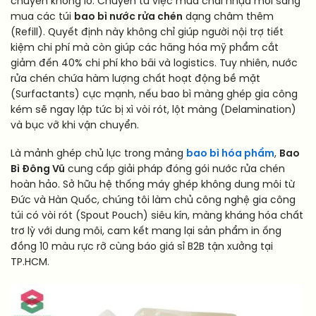
chuyển khổng lồ: Chuyển từ việc mua chai nhựa mới sang
mua các túi
bao bì nước rửa chén
dạng châm thêm
(Refill). Quyết định này không chỉ giúp người nội trợ tiết
kiệm chi phí mà còn giúp các hãng hóa mỹ phẩm cắt
giảm đến 40% chi phí kho bãi và logistics. Tuy nhiên, nước
rửa chén chứa hàm lượng chất hoạt động bề mặt
(Surfactants) cực mạnh, nếu bao bì màng ghép gia công
kém sẽ ngay lập tức bị xì vòi rót, lột màng (Delamination)
và bục vỡ khi vận chuyển.
Là mảnh ghép chủ lực trong mảng
bao bì hóa phẩm
,
Bao
Bì Đông Vũ
cung cấp giải pháp đóng gói nước rửa chén
hoàn hảo. Sở hữu hệ thống máy ghép không dung môi từ
Đức và Hàn Quốc, chúng tôi làm chủ công nghệ gia công
túi có vòi rót (Spout Pouch) siêu kín, màng kháng hóa chất
trơ lỳ với dung môi, cam kết mang lại sản phẩm in ống
đồng 10 màu rực rỡ cùng báo giá sỉ B2B tận xưởng tại
TP.HCM.