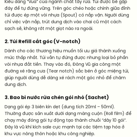
Kiểu dáng “Vua” của ngành chất tẩy rửa. Túi được bế gập
đáy để tự đứng vững. Trên góc chéo hoặc chính giữa đỉnh
túi được ép một vòi nhựa (Spout) có nắp vặn. Người dùng
chỉ việc vặn nắp, trút dung dịch vào chai cũ một cách
sạch sẽ, không rớt một giọt nào ra ngoài.
2. Túi Refill cắt góc (V-notch)
Dành cho các thương hiệu muốn tối ưu giá thành xuống
mức thấp nhất. Túi vẫn tự đứng được nhưng loại bỏ phần
vòi nhựa đắt tiền. Thay vào đó, Đông Vũ gia công một
đường xé răng cưa (Tear notch) sắc bén ở góc miệng túi,
giúp người dùng dễ dàng xé rách một góc nhỏ để châm
dung dịch.
3. Bao bì nước rửa chén gói nhỏ (Sachet)
Dạng gói ép 3 biên kín dẹt (dung tích 20ml – 50ml).
Thường được sản xuất dưới dạng màng cuộn (Roll film) để
chạy máy đóng gói tự động tạo thành chuỗi “dây 10 gói”.
Đây là vũ khí kích sale cực mạnh tại các tiệm tạp hóa ở
khu vực nông thôn hoặc khu công nghiệp.