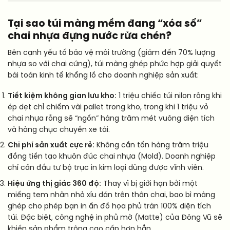
Tại sao túi màng mềm đang “xóa sổ”
chai nhựa đựng nước rửa chén?
Bên cạnh yếu tố bảo vệ môi trường (giảm đến 70% lượng
nhựa so với chai cứng), túi màng ghép phức hợp giải quyết
bài toán kinh tế khổng lồ cho doanh nghiệp sản xuất:
Tiết kiệm không gian lưu kho:
1 triệu chiếc túi nilon rỗng khi
ép dẹt chỉ chiếm vài pallet trong kho, trong khi 1 triệu vỏ
chai nhựa rỗng sẽ “ngốn” hàng trăm mét vuông diện tích
và hàng chục chuyến xe tải.
Chi phí sản xuất cực rẻ:
Không cần tốn hàng trăm triệu
đồng tiền tạo khuôn đúc chai nhựa (Mold). Doanh nghiệp
chỉ cần đầu tư bộ trục in kim loại dùng được vĩnh viễn.
Hiệu ứng thị giác 360 độ:
Thay vì bị giới hạn bởi một
miếng tem nhãn nhỏ xíu dán trên thân chai, bao bì màng
ghép cho phép bạn in ấn đồ họa phủ tràn 100% diện tích
túi. Đặc biệt, công nghệ in phủ mờ (Matte) của Đông Vũ sẽ
khiến sản phẩm trông cao cấp hơn hẳn.