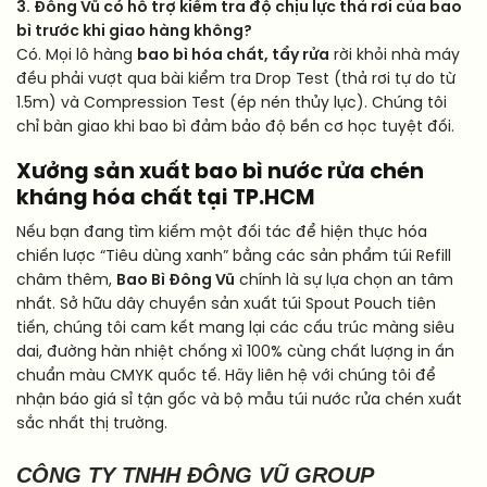
3. Đông Vũ có hỗ trợ kiểm tra độ chịu lực thả rơi của bao
bì trước khi giao hàng không?
Có. Mọi lô hàng
bao bì hóa chất, tẩy rửa
rời khỏi nhà máy
đều phải vượt qua bài kiểm tra Drop Test (thả rơi tự do từ
1.5m) và Compression Test (ép nén thủy lực). Chúng tôi
chỉ bàn giao khi bao bì đảm bảo độ bền cơ học tuyệt đối.
Xưởng sản xuất bao bì nước rửa chén
kháng hóa chất tại TP.HCM
Nếu bạn đang tìm kiếm một đối tác để hiện thực hóa
chiến lược “Tiêu dùng xanh” bằng các sản phẩm túi Refill
châm thêm,
Bao Bì Đông Vũ
chính là sự lựa chọn an tâm
nhất. Sở hữu dây chuyền sản xuất túi Spout Pouch tiên
tiến, chúng tôi cam kết mang lại các cấu trúc màng siêu
dai, đường hàn nhiệt chống xì 100% cùng chất lượng in ấn
chuẩn màu CMYK quốc tế. Hãy liên hệ với chúng tôi để
nhận báo giá sỉ tận gốc và bộ mẫu túi nước rửa chén xuất
sắc nhất thị trường.
CÔNG TY TNHH ĐÔNG VŨ GROUP