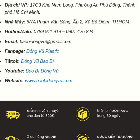
Địa chỉ VP:
17C3 Khu Nam Long, Phường An Phú Đông, Thành
phố Hồ Chí Minh.
Nhà Máy:
6/7A Phạm Văn Sáng, Ấp 2, Xã Bà Điểm, TP.HCM.
Hotline/Zalo:
0789 911 919 – 0901 426 844
Email:
baobidongvu@gmail.com
Fanpage:
Đông Vũ Plastic
Tiktok:
Đông Vũ Bao Bì
Youtube:
Bao Bì Đông Vũ
Website:
www.baobidongvu.com
MIỄN PHÍ
vận chuyển
Miễn phí
ĐỔI HÀNG
cho đơn từ 500K
trong 30 ngày
Giao hàng
NHANH
ĐƯỢC KIỂM TRA HÀNG