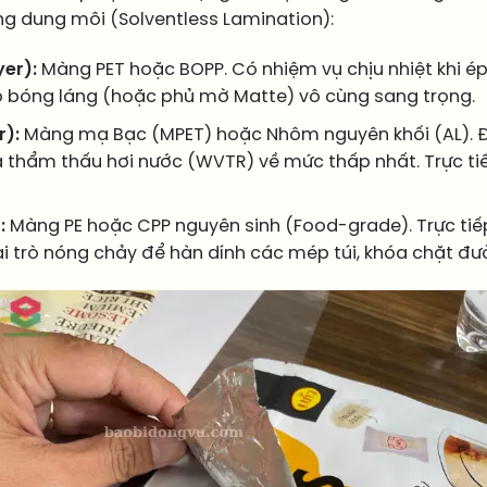
g dung môi (Solventless Lamination):
yer):
Màng PET hoặc BOPP. Có nhiệm vụ chịu nhiệt khi ép
độ bóng láng (hoặc phủ mờ Matte) vô cùng sang trọng.
r):
Màng mạ Bạc (MPET) hoặc Nhôm nguyên khối (AL). Đâ
à thẩm thấu hơi nước (WVTR) về mức thấp nhất. Trực ti
:
Màng PE hoặc CPP nguyên sinh (Food-grade). Trực tiế
ai trò nóng chảy để hàn dính các mép túi, khóa chặt đườ