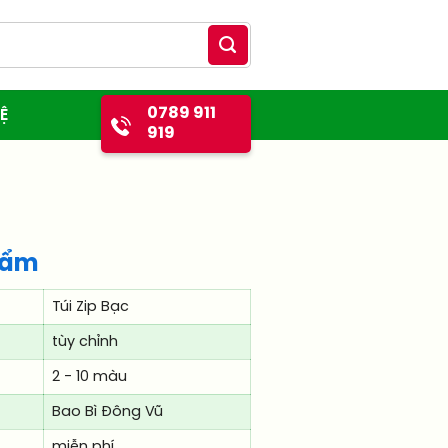
0789 911
Ệ
919
hẩm
Túi Zip Bạc
tùy chỉnh
2 - 10 màu
Bao Bì Đông Vũ
miễn phí