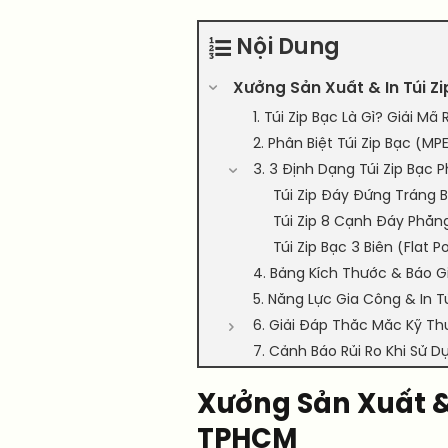
Nội Dung
Xưởng Sản Xuất & In Túi 
1. Túi Zip Bạc Là Gì? Giải 
2. Phân Biệt Túi Zip Bạc (
3. 3 Định Dạng Túi Zip Bạc 
Túi Zip Đáy Đứng Tráng 
Túi Zip 8 Cạnh Đáy Phẳn
Túi Zip Bạc 3 Biên (Flat 
4. Bảng Kích Thước & Báo Gi
5. Năng Lực Gia Công & In Tú
6. Giải Đáp Thắc Mắc Kỹ Thu
7. Cảnh Báo Rủi Ro Khi Sử 
Xưởng Sản Xuất & 
TPHCM