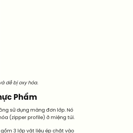
và dễ bị oxy hóa.
 Thực Phẩm
ông sử dụng màng đơn lớp. Nó
 (zipper profile) ở miệng túi.
 gồm 3 lớp vật liệu ép chặt vào