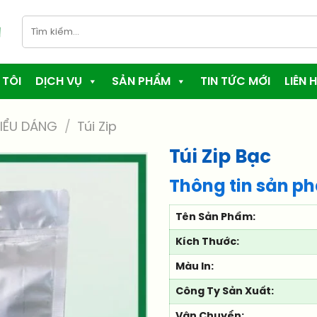
Tìm
kiếm:
 TÔI
DỊCH VỤ
SẢN PHẨM
TIN TỨC MỚI
LIÊN H
IỂU DÁNG
/
Túi Zip
Túi Zip Bạc
Thông tin sản p
Tên Sản Phẩm:
Kích Thước:
Màu In:
Công Ty Sản Xuất:
Vận Chuyển: