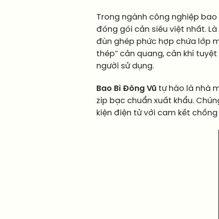
Trong ngành công nghiệp ba
đóng gói cản siêu việt nhất. L
đùn ghép phức hợp chứa lớp mạ
thép” cản quang, cản khí tuyệ
người sử dụng.
Bao Bì Đông Vũ
tự hào là nhà m
zip bạc chuẩn xuất khẩu. Chún
kiện điện tử với cam kết chống