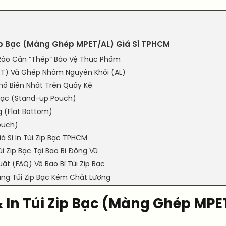
Zip Bạc (Màng Ghép MPET/AL) Giá Sỉ TPHCM
Mã Rào Cản “Thép” Bảo Vệ Thực Phẩm
MPET) Và Ghép Nhôm Nguyên Khối (AL)
Phổ Biến Nhất Trên Quầy Kệ
Bạc (Stand-up Pouch)
g (Flat Bottom)
Pouch)
á Sỉ In Túi Zip Bạc TPHCM
i Zip Bạc Tại Bao Bì Đông Vũ
ật (FAQ) Về Bao Bì Túi Zip Bạc
Dụng Túi Zip Bạc Kém Chất Lượng
In Túi Zip Bạc (Màng Ghép MPET