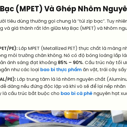
ip Bạc (MPET) Và Ghép Nhôm Nguyê
ời tiêu dùng thường gọi chung là “túi zip bạc”. Tuy nhiê
ợng và giá thành rất lớn giữa Mạ Bạc (MPET) và Nhôm n
PET/PE):
Lớp MPET (Metallized PET) thực chất là màng 
ong môi trường chân không. Nó có độ bóng loáng lấp lá
 cản ánh sáng đạt khoảng
85% – 90%
. Cấu trúc này tối 
ngắn như các loại
bao bì thực phẩm
ăn vặt, trái cây sấy
AL/PE):
Lớp trung tâm là lá nhôm nguyên chất (Alumin
dễ dàng nếu đứng độc lập và khi vò sẽ để lại nếp nhăn 
y là cấu trúc bắt buộc cho
bao bì cà phê
nguyên hạt xu