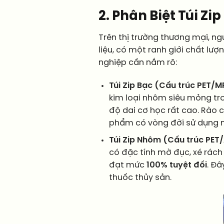
2. Phân Biệt Túi Z
Trên thị trường thương mại, ngư
liệu, có một ranh giới chất lư
nghiệp cần nắm rõ:
Túi Zip Bạc (Cấu trúc PET/M
kim loại nhôm siêu mỏng tr
độ dai cơ học rất cao. Rào
phẩm có vòng đời sử dụng 
Túi Zip Nhôm (Cấu trúc PET/
có đặc tính mờ đục, xé rách 
đạt mức
100% tuyệt đối
. Đâ
thuốc thủy sản.