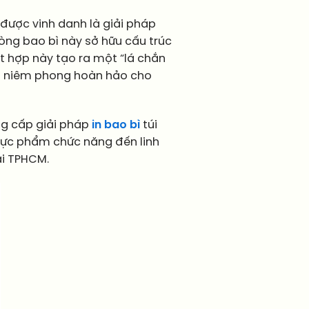
 được vinh danh là giải pháp
dòng bao bì này sở hữu cấu trúc
t hợp này tạo ra một “lá chắn
tái niêm phong hoàn hảo cho
ng cấp giải pháp
in bao bì
túi
thực phẩm chức năng đến linh
ại TPHCM.