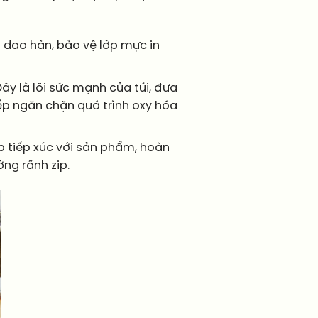
 dao hàn, bảo vệ lớp mực in
y là lõi sức mạnh của túi, đưa
ếp ngăn chặn quá trình oxy hóa
p tiếp xúc với sản phẩm, hoàn
ng rãnh zip.