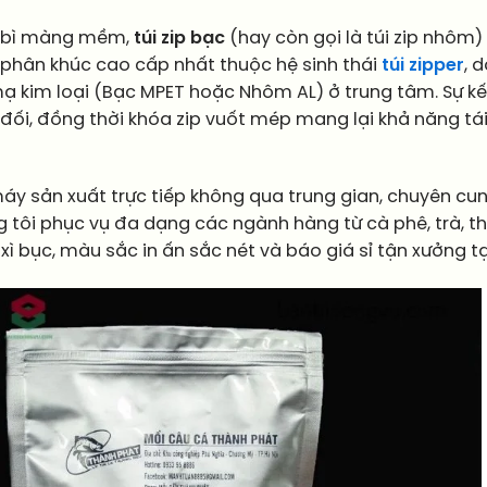
o bì màng mềm,
túi zip bạc
(hay còn gọi là túi zip nhôm)
à phân khúc cao cấp nhất thuộc hệ sinh thái
túi zipper
, 
 kim loại (Bạc MPET hoặc Nhôm AL) ở trung tâm. Sự kế
t đối, đồng thời khóa zip vuốt mép mang lại khả năng 
áy sản xuất trực tiếp không qua trung gian, chuyên cu
g tôi phục vụ đa dạng các ngành hàng từ cà phê, trà, 
 xì bục, màu sắc in ấn sắc nét và báo giá sỉ tận xưởng t