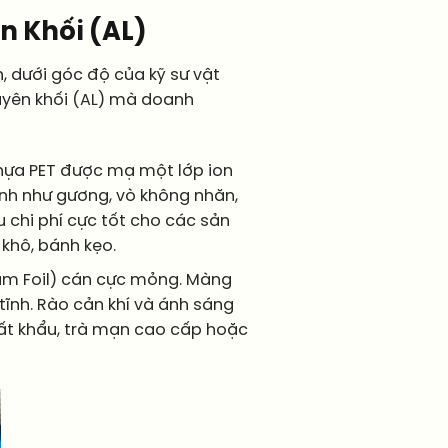
n Khối (AL)
n, dưới góc độ của kỹ sư vật
guyên khối (AL) mà doanh
nhựa PET được mạ một lớp ion
nh như gương, vò không nhăn,
ưu chi phí cực tốt cho các sản
 khô, bánh kẹo.
um Foil) cán cực mỏng. Màng
tĩnh. Rào cản khí và ánh sáng
ất khẩu, trà mạn cao cấp hoặc