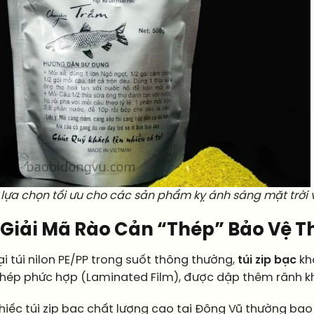
ự lựa chọn tối ưu cho các sản phẩm kỵ ánh sáng mặt trời 
Gì? Giải Mã Rào Cản “Thép” Bảo Vệ
i túi nilon PE/PP trong suốt thông thường,
túi zip bạc
kh
hép phức hợp (Laminated Film), được dập thêm rãnh khóa
iếc túi zip bạc chất lượng cao tại Đông Vũ thường bao