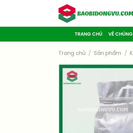
Skip
to
content
TRANG CHỦ
VỀ CHÚNG
Trang chủ
/
Sản phẩm
/
K