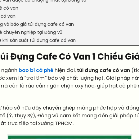
 có van được ưa chuộng nhất tại Đông Vũ
hê có van
ê có van
g và báo giá túi đựng cafe có van
ê chuyên nghiệp tại Đông Vũ
 khi sản xuất túi đựng cafe có van
úi Đựng Cafe Có Van 1 Chiều Gi
a ngành
bao bì cà phê
hiện đại,
túi đựng cafe có van
(tí
xem là “trái tim” bảo vệ chất lượng hạt. Giải pháp này
 mà còn là rào cản ngăn chặn oxy hóa, giúp hạt cà phê 
 tự hào sở hữu dây chuyền ghép màng phức hợp và đóng 
 tế (Ý, Thụy Sỹ), Đông Vũ cam kết mang đến giải pháp t
uất trực tiếp tại xưởng TPHCM.