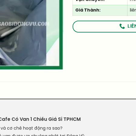
Giá Thành:
liê
LIÊ
afe Có Van 1 Chiều Giá Sỉ TPHCM
gì và cơ chế hoạt động ra sao?