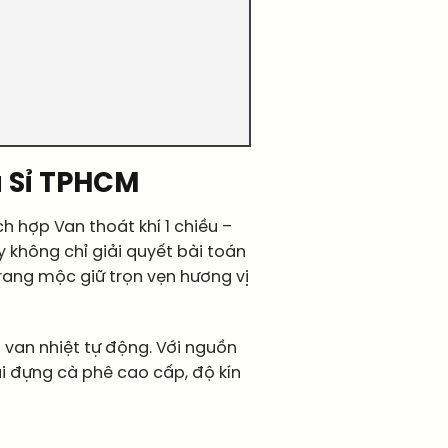
á Sỉ TPHCM
ch hợp Van thoát khí 1 chiều –
 không chỉ giải quyết bài toán
rang mộc giữ trọn vẹn hương vị
van nhiệt tự động. Với nguồn
úi đựng cà phê cao cấp, độ kín