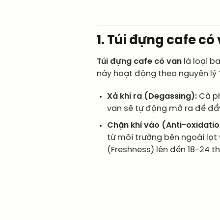
1. Túi đựng cafe có
Túi đựng cafe có van
là loại b
này hoạt động theo nguyên lý “
Xả khí ra (Degassing):
Cà ph
van sẽ tự động mở ra để đẩy 
Chặn khí vào (Anti-oxidatio
từ môi trường bên ngoài lọt 
(Freshness) lên đến 18-24 t