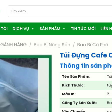
Tìm
kiếm:
 TÔI
DỊCH VỤ
SẢN PHẨM
TIN TỨC MỚI
LIÊN H
NGÀNH HÀNG
/
Bao Bì Nông Sản
/
Bao Bì Cà Phê
Túi Đựng Cafe 
Thông tin sản p
Tên Sản Phẩm:
Tú
Kích Thước:
tù
Màu In:
2 
Công Ty Sản Xuất:
Ba
Vận Chuyển:
mi