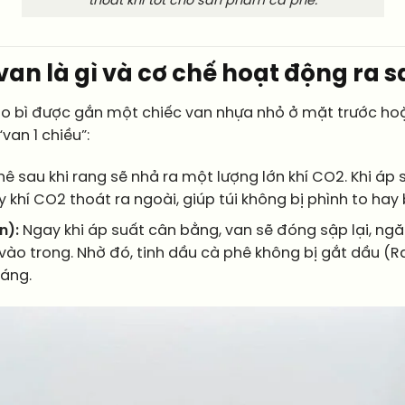
thoát khí tốt cho sản phẩm cà phê.
 van là gì và cơ chế hoạt động ra 
ao bì được gắn một chiếc van nhựa nhỏ ở mặt trước hoặ
van 1 chiều”:
ê sau khi rang sẽ nhả ra một lượng lớn khí CO2. Khi áp su
khí CO2 thoát ra ngoài, giúp túi không bị phình to hay 
n):
Ngay khi áp suất cân bằng, van sẽ đóng sập lại, ngă
vào trong. Nhờ đó, tinh dầu cà phê không bị gắt dầu (Ra
háng.