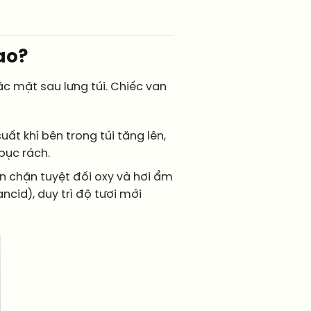
sao?
c mặt sau lưng túi. Chiếc van
ất khí bên trong túi tăng lên,
bục rách.
n chặn tuyệt đối oxy và hơi ẩm
ncid), duy trì độ tươi mới