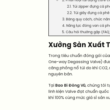
2. Phân loại túi đựng cafe
2.1. Túi zipper đựng cà p
2.2. Túi giấy đựng cà ph
3. Bảng quy cách, chức năn
4. Năng lực đóng van cà ph
5. Câu hỏi thường gặp (FAQ)
Xưởng Sản Xuất T
Trong tiêu chuẩn đóng gói củ
One-way Degassing Valve) được 
căng phồng nổ túi do khí CO2,
nguyên bản.
Tại
Bao Bì Đông Vũ
, chúng tôi
linh kiện Valve đạt chuẩn quốc
khí 100% cùng mức giá sỉ sản x