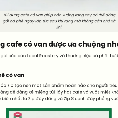
Túi đựng cafe có van giúp các xưởng rang xay có thể đóng
gói cà phê ngay lập tức sau khi rang mà không cần chờ xả
khí.
ựng cafe có van được ưa chuộng nh
gói của các Local Roastery và thương hiệu cà phê thư
phê có van
 khóa zip tạo nên một sản phẩm hoàn hảo cho người tiê
ng dễ dàng xé miệng túi, lấy hạt cafe và vuốt miết kh
 biến nhất là Zip đáy đứng và Zip 8 cạnh đáy phẳng vu