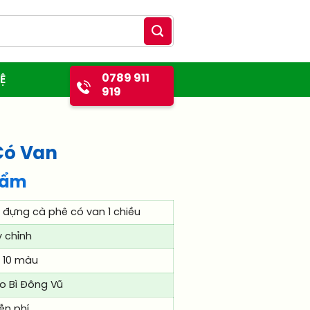
0789 911
Ệ
919
Có Van
hẩm
i đựng cà phê có van 1 chiều
y chỉnh
- 10 màu
o Bì Đông Vũ
ễn phí