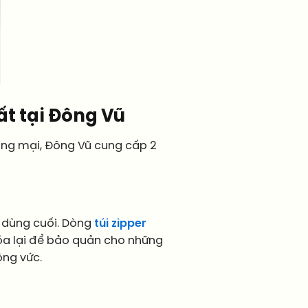
ất tại Đông Vũ
ơng mại, Đông Vũ cung cấp 2
u dùng cuối. Dòng
túi zipper
óa lại để bảo quản cho những
ông vức.