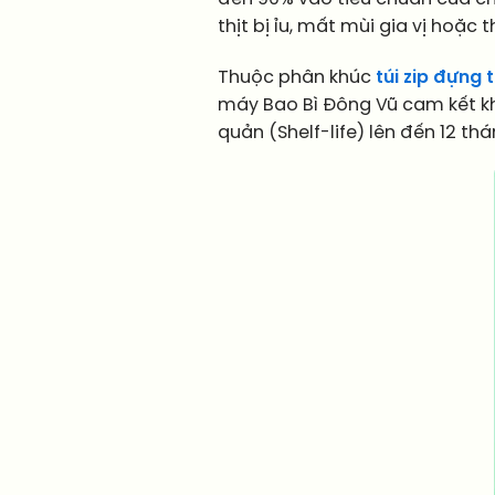
thịt bị ỉu, mất mùi gia vị hoặc
Thuộc phân khúc
túi zip đựng
máy Bao Bì Đông Vũ cam kết kh
quản (Shelf-life) lên đến 12 thá