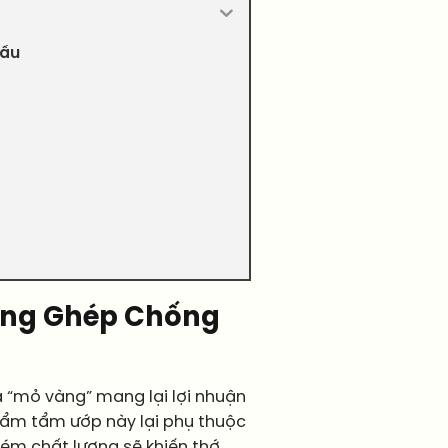
Dầu
Màng Ghép Chống
à “mỏ vàng” mang lại lợi nhuận
hẩm tẩm ướp này lại phụ thuộc
 kém chất lượng sẽ khiến thớ