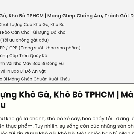
ô Gà, Khô Bò TPHCM | Màng Ghép Chống Ẩm, Tránh Gắt 
 Chất Lượng Của Khô Gà, Khô Bò
u Rào Cản Cho Túi Đựng Đồ Khô
 (Tối ưu chống gắt dầu)
OPP / CPP (Trong suốt, khoe sản phẩm)
 Đẳng Cấp Trên Quầy Kệ
inh Với Nhà Máy Bao Bì Đông Vũ
Về In Bao Bì Đồ Ăn Vặt
Bao Bì Màng Ghép Chuẩn Xuất Khẩu
 Đựng Khô Gà, Khô Bò TPHCM | 
ầu
hư khô gà lá chanh, khô bò xé cay, heo cháy tỏi… đang l
ến thực phẩm. Tuy nhiên, sự sống còn của những sản p
hiếc
túi zip đựng khô gà, khô bò
. Một chiếc bao bì nilon