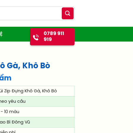
0789 911
Ệ
919
hô Gà, Khô Bò
hẩm
úi Zip Đựng Khô Gà, Khô Bò
heo yêu cầu
 - 10 màu
ao Bì Đông Vũ
iễn phí