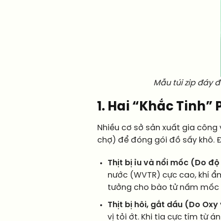
Mẫu túi zip đáy 
1. Hai “Khắc Tinh”
Nhiều cơ sở sản xuất gia công v
chợ) để đóng gói đồ sấy khô. 
Thịt bị ỉu và nổi mốc (Do độ
nước (WVTR) cực cao, khí ẩm 
tưởng cho bào tử nấm mốc p
Thịt bị hôi, gắt dầu (Do Oxy
vị tỏi ớt. Khi tia cực tím từ