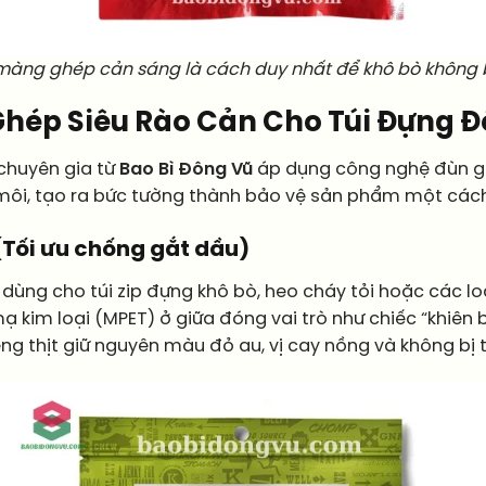
 màng ghép cản sáng là cách duy nhất để khô bò không bị
Ghép Siêu Rào Cản Cho Túi Đựng Đ
 chuyên gia từ
Bao Bì Đông Vũ
áp dụng công nghệ đùn g
môi, tạo ra bức tường thành bảo vệ sản phẩm một các
 (Tối ưu chống gắt dầu)
 dùng cho túi zip đựng khô bò, heo cháy tỏi hoặc các lo
 kim loại (MPET) ở giữa đóng vai trò như chiếc “khiên 
iếng thịt giữ nguyên màu đỏ au, vị cay nồng và không bị