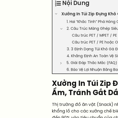
Nội Dung
Xưởng In Túi Zip Đựng Kh
1. Hai “Khắc Tinh” Phá Hỏng
2. Cấu Trúc Màng Ghép Siê
Cấu trúc PET / MPET / PE
Cấu trúc PET / PE hoặc 
3. 3 Định Dạng Túi Khô Gà
4. Khẳng Định An Toàn Vệ S
5. Giải Đáp Thắc Mắc (FAQ) 
6. Bảo Vệ Lợi Nhuận Bằng 
Xưởng In Túi Zip
Ẩm, Tránh Gắt D
Thị trường đồ ăn vặt (Snack) n
khổng lồ cho các xưởng chế bi
đến 90% vào tiêu chuẩn của c