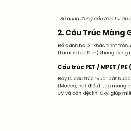
Sử dụng đúng cấu trúc túi zip
2. Cấu Trúc Màng 
Để đánh bại 2 “khắc tinh” trên,
(Laminated Film) không dung 
Cấu trúc PET / MPET / PE
Đây là cấu trúc “Vua” bắt buộc
(Macca, hạt điều). Lớp màng mạ
UV và cản kiệt khí Oxy, giúp m