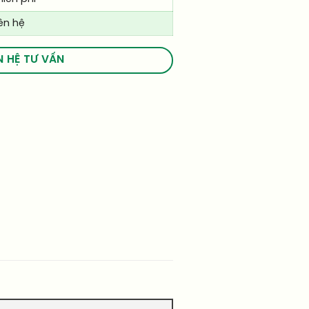
iên hệ
N HỆ TƯ VẤN