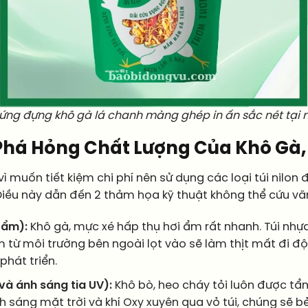
đứng đựng khô gà lá chanh màng ghép in ấn sắc nét tại
 Phá Hỏng Chất Lượng Của Khô Gà,
ì muốn tiết kiệm chi phí nên sử dụng các loại túi nilon 
Điều này dẫn đến 2 thảm họa kỹ thuật không thể cứu vã
 ẩm):
Khô gà, mực xé hấp thụ hơi ẩm rất nhanh. Túi nhự
từ môi trường bên ngoài lọt vào sẽ làm thịt mất đi độ 
hát triển.
 và ánh sáng tia UV):
Khô bò, heo cháy tỏi luôn được tẩm
 ánh sáng mặt trời và khí Oxy xuyên qua vỏ túi, chúng sẽ 