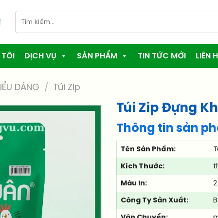
Tìm
kiếm:
 TÔI
DỊCH VỤ
SẢN PHẨM
TIN TỨC MỚI
LIÊN H
IỂU DÁNG
/
Túi Zip
Túi Zip Đựng K
Thông tin sản p
Tên Sản Phẩm:
T
Kích Thước:
t
Màu In:
2
Công Ty Sản Xuất:
B
Vận Chuyển:
m