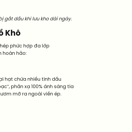
 gắt dầu khi lưu kho dài ngày.
ồ Khô
hép phức hợp đa lớp
h hoàn hảo:
ại hạt chứa nhiều tinh dầu
bạc”, phản xạ 100% ánh sáng tia
 tươm mỡ ra ngoài viền ép.