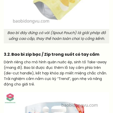
Bao bì đáy đứng có vòi (Spout Pouch) là giải pháp đồ
uống cao cấp, thay thế hoàn toàn chai lọ cồng kềnh.
3.2. Bao bì zip bạc / Zip trong suốt có tay cầm
Dành riêng cho mô hình quán nước ép, sinh tố Take-away
(mang đi). Bao bì được đục thêm lỗ tay cầm phía trên
(die-cut handle), kết hợp khóa zip miết miệng chắc chắn.
Trải nghiệm cầm nắm cực kỳ “Trend”, gọn nhẹ và năng
động cho giới trẻ.