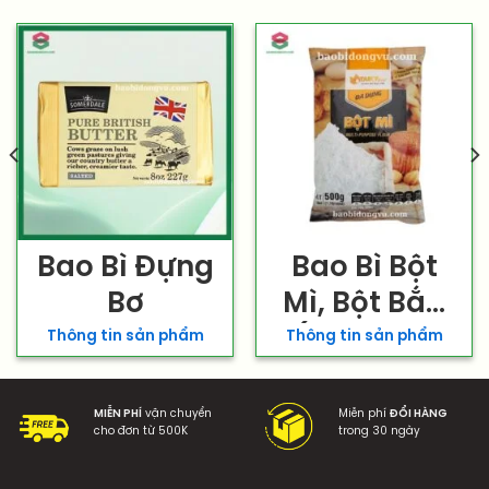
Bao Bì Đựng
Bao Bì Bột
Bơ
Mì, Bột Bắp
(Bột Thực
Thông tin sản phẩm
Thông tin sản phẩm
Phẩm)
MIỄN PHÍ
vận chuyển
Miễn phí
ĐỔI HÀNG
cho đơn từ 500K
trong 30 ngày