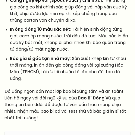
Công nghệ ép vòi (Spout Pouch) chính xác:
Hệ thống
gia công cơ khí chính xác giúp đóng vòi nắp vặn cực kỳ
khít, chịu được lực nén ép khi xếp chồng trong các
thùng carton vận chuyển đi xa.
In ống đồng 10 màu sắc nét:
Tái hiện sinh động từng
giọt cam ép mọng nước, trái dâu đỏ tươi. Màu sắc in ấn
cực kỳ bắt mắt, không bị phai nhòe khi bảo quản trong
tủ đông/tủ mát ngập nước.
Báo giá sỉ gốc tận nhà máy:
Sản xuất khép kín từ khâu
thổi màng, in ấn đến gia công đóng vòi tại xưởng Hóc
Môn (TPHCM), tối ưu lợi nhuận tối đa cho đối tác đồ
uống.
Đồ uống ngon cần một lớp bao bì xứng tầm và an toàn!
Liên hệ ngay với đội ngũ kỹ sư của
Bao Bì Đông Vũ
qua
thông tin bên dưới để được tư vấn cấu trúc màng chịu
nhiệt, nhận mẫu bao bì có vòi test thử và báo giá in sỉ tốt
nhất thị trường!