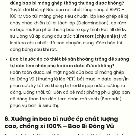
dùng bao bì màng ghép thông thường được không?
Tuyệt đối không! Nếu bạn rót chất lỏng nóng ở 85°C –
100°C vào túi màng ghép tiêu chuẩn, lớp keo ghép sẽ bị
chảy nhão khiến túi bị tách lớp (Delamination), co rúm
và bục mí. Bạn phải thông báo rõ quy trình Hot fill để kỹ
sư Đông Vũ áp dụng cấu trúc
túi retort (chịu nhiệt)
với
loại keo chịu nhiệt độ cao chuyên dụng, đảm bảo túi
căng bóng sau khi rót.
Bao bì nước ép có thiết kế sẵn khoảng trống để xưởng
tự dán tem nhãn phụ hoặc in date được không?
Hoàn toàn được. Bề mặt ngoài của bao bì màng ghép
tại Đông Vũ (thường là lớp PET) bắt mực in date laser/in
phun cực kỳ tốt và không bị trôi khi gặp nước sương rã
đông. Đồng thời, túi luôn có bề mặt phẳng phiu giúp bạn
dễ dàng thao tác dán tem nhãn mã vạch (Barcode)
phục vụ bán lẻ siêu thị.
6. Xưởng in bao bì nước ép chất lượng
cao, chống xì 100% – Bao Bì Đông Vũ