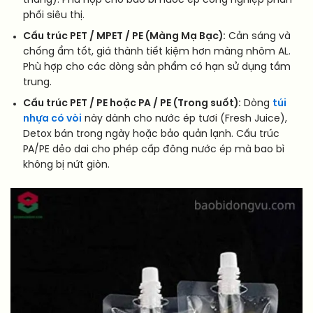
tháng). Phù hợp cho bao bì nước ép công nghiệp phân
phối siêu thị.
Cấu trúc PET / MPET / PE (Màng Mạ Bạc):
Cản sáng và
chống ẩm tốt, giá thành tiết kiệm hơn màng nhôm AL.
Phù hợp cho các dòng sản phẩm có hạn sử dụng tầm
trung.
Cấu trúc PET / PE hoặc PA / PE (Trong suốt):
Dòng
túi
nhựa có vòi
này dành cho nước ép tươi (Fresh Juice),
Detox bán trong ngày hoặc bảo quản lạnh. Cấu trúc
PA/PE dẻo dai cho phép cấp đông nước ép mà bao bì
không bị nứt giòn.