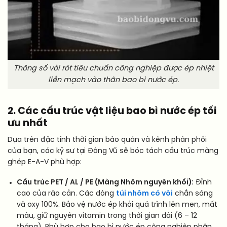
Thông số vòi rót tiêu chuẩn công nghiệp được ép nhiệt
liền mạch vào thân bao bì nước ép.
2. Các cấu trúc vật liệu bao bì nước ép tối
ưu nhất
Dựa trên đặc tính thời gian bảo quản và kênh phân phối
của bạn, các kỹ sư tại Đông Vũ sẽ bóc tách cấu trúc màng
ghép E-A-V phù hợp:
Cấu trúc PET / AL / PE (Màng Nhôm nguyên khối):
Đỉnh
cao của rào cản. Các dòng
túi nhôm có vòi
chắn sáng
và oxy 100%. Bảo vệ nước ép khỏi quá trình lên men, mất
màu, giữ nguyên vitamin trong thời gian dài (6 – 12