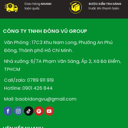
Giao hàng
NHANH
ĐƯỢC KIỂM TRA HÀNG
toàn quốc
trước khi thanh toán
CÔNG TY TNHH ĐÔNG VŨ GROUP
Văn Phòng : 17C3 Khu Nam Long, Phường An Phú
Đông, Thành phố Hồ Chí Minh.
Nhà xưởng: 6/7A Phạm Văn Sáng, Ấp 2, Xã Bà Điểm,
TPHCM
Call/zalo: 0789 911 919
Hotline: 0901 426 844
Mail: baobidongvu@gmail.com