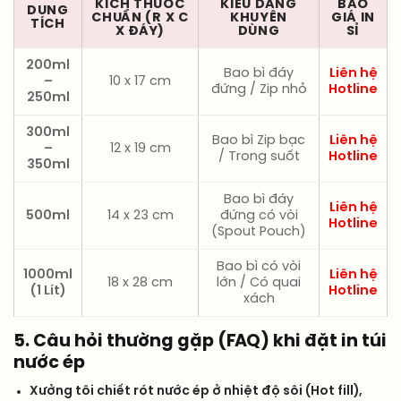
KÍCH THƯỚC
KIỂU DÁNG
BÁO
DUNG
CHUẨN (R X C
KHUYÊN
GIÁ IN
TÍCH
X ĐÁY)
DÙNG
SỈ
200ml
Bao bì đáy
Liên hệ
–
10 x 17 cm
đứng / Zip nhỏ
Hotline
250ml
300ml
Bao bì Zip bạc
Liên hệ
–
12 x 19 cm
/ Trong suốt
Hotline
350ml
Bao bì đáy
Liên hệ
500ml
14 x 23 cm
đứng có vòi
Hotline
(Spout Pouch)
Bao bì có vòi
1000ml
Liên hệ
18 x 28 cm
lớn / Có quai
(1 Lít)
Hotline
xách
5. Câu hỏi thường gặp (FAQ) khi đặt in túi
nước ép
Xưởng tôi chiết rót nước ép ở nhiệt độ sôi (Hot fill),