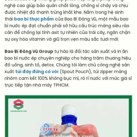
nghệ cao giúp bảo quản chất lỏng, chống xì chảy và chịu
được nhiệt độ thanh trùng khắt khe. Nằm trong hệ sinh
thái
bao bì thực phẩm
của Bao Bì Đông Vũ, một mẫu bao
bì nước ép đạt chuẩn phải sở hữu cấu trúc màng siêu rào
cản để chống lại tính axit tự nhiên của trái cây, ngăn chặn
sự oxy hóa vitamin và giữ trọn vẹn màu sắc tươi mới.
Bao Bì Đông Vũ Group
tự hào là đối tác sản xuất và in ấn
bao bì nước ép chuyên nghiệp cho hàng trăm thương hiệu
đồ uống, sinh tố, detox. Chúng tôi làm chủ công nghệ sản
xuất
túi đáy đứng có vòi
(Spout Pouch), túi zipper màng
nhôm cam kết 100% không bục mí, rò rỉ nước với mức giá sỉ
trực tiếp tận nhà máy TPHCM.