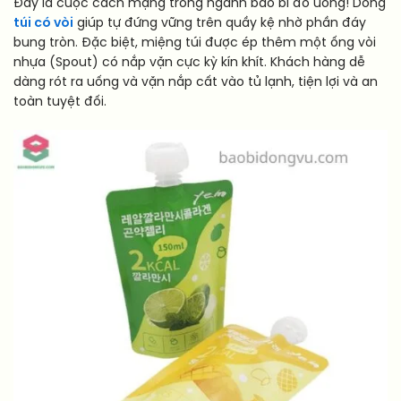
Đây là cuộc cách mạng trong ngành bao bì đồ uống! Dòng
túi có vòi
giúp tự đứng vững trên quầy kệ nhờ phần đáy
bung tròn. Đặc biệt, miệng túi được ép thêm một ống vòi
nhựa (Spout) có nắp vặn cực kỳ kín khít. Khách hàng dễ
dàng rót ra uống và vặn nắp cất vào tủ lạnh, tiện lợi và an
toàn tuyệt đối.