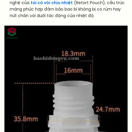
nghệ của
túi có vòi chịu nhiệt
(Retort Pouch), cấu trúc
màng phức hợp đảm bảo bao bì không bị co rúm hay
nứt chân vòi dưới tác động của nhiệt độ.