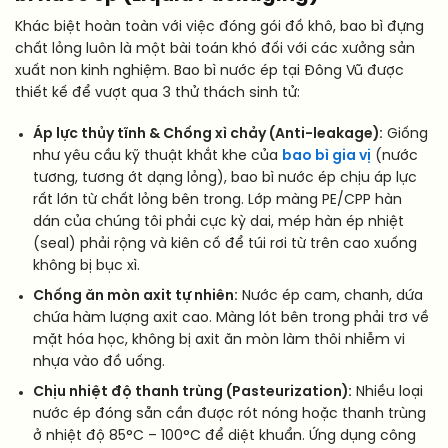
Khác biệt hoàn toàn với việc đóng gói đồ khô, bao bì đựng
chất lỏng luôn là một bài toán khó đối với các xưởng sản
xuất non kinh nghiệm. Bao bì nước ép tại Đông Vũ được
thiết kế để vượt qua 3 thử thách sinh tử:
Áp lực thủy tĩnh & Chống xì chảy (Anti-leakage):
Giống
như yêu cầu kỹ thuật khắt khe của
bao bì gia vị
(nước
tương, tương ớt dạng lỏng), bao bì nước ép chịu áp lực
rất lớn từ chất lỏng bên trong. Lớp màng PE/CPP hàn
dán của chúng tôi phải cực kỳ dai, mép hàn ép nhiệt
(seal) phải rộng và kiên cố để túi rơi từ trên cao xuống
không bị bục xì.
Chống ăn mòn axit tự nhiên:
Nước ép cam, chanh, dứa
chứa hàm lượng axit cao. Màng lót bên trong phải trơ về
mặt hóa học, không bị axit ăn mòn làm thôi nhiễm vi
nhựa vào đồ uống.
Chịu nhiệt độ thanh trùng (Pasteurization):
Nhiều loại
nước ép đóng sẵn cần được rót nóng hoặc thanh trùng
ở nhiệt độ 85°C – 100°C để diệt khuẩn. Ứng dụng công