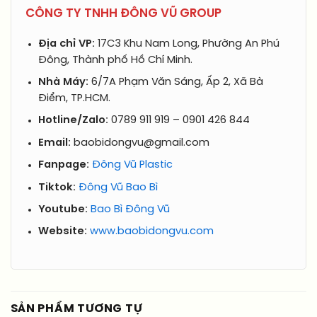
CÔNG TY TNHH ĐÔNG VŨ GROUP
Địa chỉ VP:
17C3 Khu Nam Long, Phường An Phú
Đông, Thành phố Hồ Chí Minh.
Nhà Máy:
6/7A Phạm Văn Sáng, Ấp 2, Xã Bà
Điểm, TP.HCM.
Hotline/Zalo:
0789 911 919 – 0901 426 844
Email:
baobidongvu@gmail.com
Fanpage:
Đông Vũ Plastic
Tiktok:
Đông Vũ Bao Bì
Youtube:
Bao Bì Đông Vũ
Website:
www.baobidongvu.com
SẢN PHẨM TƯƠNG TỰ