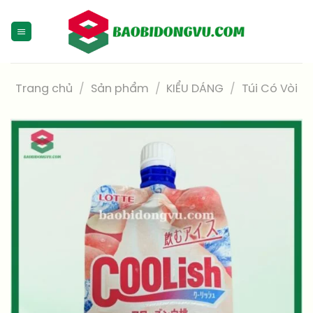
Skip
to
content
Trang chủ
/
Sản phẩm
/
KIỂU DÁNG
/
Túi Có Vòi