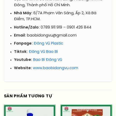
Đông, Thành phố Hồ Chí Minh.
Nhà Máy:
6/7A Phạm Văn Sáng, Ấp 2, Xã Bà
Điểm, TP.HCM.
Hotline/Zalo:
0789 911 919 – 0901 426 844
Email:
baobidongvu@gmail.com
Fanpage:
Đông Vũ Plastic
Tiktok:
Đông Vũ Bao Bì
Youtube:
Bao Bì Đông Vũ
Website:
www.baobidongvu.com
SẢN PHẨM TƯƠNG TỰ