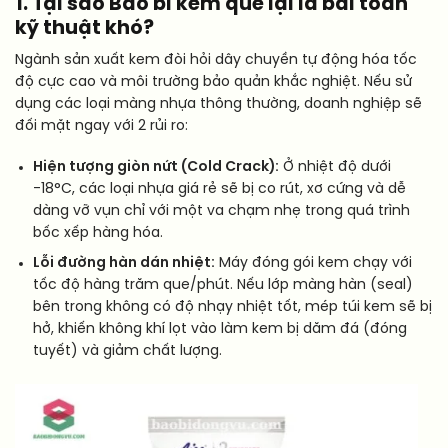
1. Tại sao Bao bì kem que lại là bài toán
kỹ thuật khó?
Ngành sản xuất kem đòi hỏi dây chuyền tự động hóa tốc
độ cực cao và môi trường bảo quản khắc nghiệt. Nếu sử
dụng các loại màng nhựa thông thường, doanh nghiệp sẽ
đối mặt ngay với 2 rủi ro:
Hiện tượng giòn nứt (Cold Crack):
Ở nhiệt độ dưới
-18°C, các loại nhựa giá rẻ sẽ bị co rút, xơ cứng và dễ
dàng vỡ vụn chỉ với một va chạm nhẹ trong quá trình
bốc xếp hàng hóa.
Lỗi đường hàn dán nhiệt:
Máy đóng gói kem chạy với
tốc độ hàng trăm que/phút. Nếu lớp màng hàn (seal)
bên trong không có độ nhạy nhiệt tốt, mép túi kem sẽ bị
hở, khiến không khí lọt vào làm kem bị dăm đá (đóng
tuyết) và giảm chất lượng.