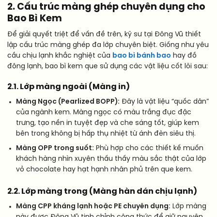
2. Cấu trúc màng ghép chuyên dụng cho
Bao Bì Kem
Để giải quyết triệt để vấn đề trên, kỹ sư tại Đông Vũ thiết
lập cấu trúc màng ghép đa lớp chuyên biệt. Giống như yêu
cầu chịu lạnh khắc nghiệt của
bao bì bánh bao
hay đồ
đông lạnh, bao bì kem que sử dụng các vật liệu cốt lõi sau:
2.1. Lớp màng ngoài (Màng in)
Màng Ngọc (Pearlized BOPP):
Đây là vật liệu “quốc dân”
của ngành kem. Màng ngọc có màu trắng đục đặc
trưng, tạo nền in tuyệt đẹp và che sáng tốt, giúp kem
bên trong không bị hấp thụ nhiệt từ ánh đèn siêu thị.
Màng OPP trong suốt:
Phù hợp cho các thiết kế muốn
khách hàng nhìn xuyên thấu thấy màu sắc thật của lớp
vỏ chocolate hay hạt hạnh nhân phủ trên que kem.
2.2. Lớp màng trong (Màng hàn dán chịu lạnh)
Màng CPP kháng lạnh hoặc PE chuyên dụng:
Lớp màng