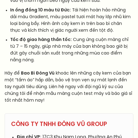
vào vị thơm ngon béo ngậy của kem sữa.
In ống đồng 10 màu từ Đức:
Tái hiện hoàn hảo những
dải màu Gradient, màu pastel tươi mát hay lớp nhũ kim
loại bóng bẩy. Hình ảnh cây kem in trên bao bì chân
thực và kích thích vị giác người xem đến tột độ.
Tốc độ giao hàng thần tốc:
Cung ứng cuộn màng chỉ
từ 7 – 15 ngày, giúp nhà máy của bạn không bao giờ bị
đứt gãy chuỗi sản xuất trong những mùa cao điểm
nắng nóng.
Hãy để
Bao Bì Đông Vũ
khoác lên những cây kem của bạn
một “tấm áo” hấp dẫn, bảo vệ trọn vẹn sự mát lạnh đến
tay người tiêu dùng. Liên hệ ngay với đội ngũ kỹ sư của
chúng tôi để nhận mẫu màng cuộn test máy và báo giá sỉ
tốt nhất hôm nay!
CÔNG TY TNHH ĐÔNG VŨ GROUP
Địa chỉ VP:
17C3 Khu Nam Long, Phường An Phú