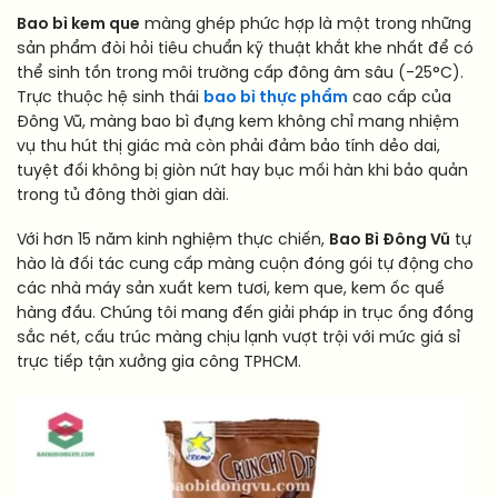
Bao bì kem que
màng ghép phức hợp là một trong những
sản phẩm đòi hỏi tiêu chuẩn kỹ thuật khắt khe nhất để có
thể sinh tồn trong môi trường cấp đông âm sâu (-25°C).
Trực thuộc hệ sinh thái
bao bì thực phẩm
cao cấp của
Đông Vũ, màng bao bì đựng kem không chỉ mang nhiệm
vụ thu hút thị giác mà còn phải đảm bảo tính dẻo dai,
tuyệt đối không bị giòn nứt hay bục mối hàn khi bảo quản
trong tủ đông thời gian dài.
Với hơn 15 năm kinh nghiệm thực chiến,
Bao Bì Đông Vũ
tự
hào là đối tác cung cấp màng cuộn đóng gói tự động cho
các nhà máy sản xuất kem tươi, kem que, kem ốc quế
hàng đầu. Chúng tôi mang đến giải pháp in trục ống đồng
sắc nét, cấu trúc màng chịu lạnh vượt trội với mức giá sỉ
trực tiếp tận xưởng gia công TPHCM.