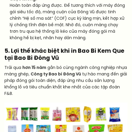
Hoàn toàn đáp ứng được. Để tương thích với máy đóng
gói siêu tốc độ, màng cuộn của Đông Vũ được tinh
chỉnh “Hệ số ma sát” (COF) cực kỳ láng mịn, kết hợp xử
lý chống tĩnh điện bề mặt. Nhờ đó, cuộn màng chạy
trơn tru qua hệ thống lô kéo của máy đóng gói mà
không hề bị kẹt, nhăn hay dãn màng.
5. Lợi thế khác biệt khi in Bao Bì Kem Que
tại Bao Bì Đông Vũ
Trải qua
hơn 15 năm
gắn bó cùng ngành công nghiệp nhựa
màng ghép,
Công ty Bao bì Đông Vũ
tự hào mang đến giải
pháp đóng gói toàn diện, đáp ứng nhu cầu sản lượng
khổng lồ và tiêu chuẩn khắt khe nhất của các tập đoàn
F&B.