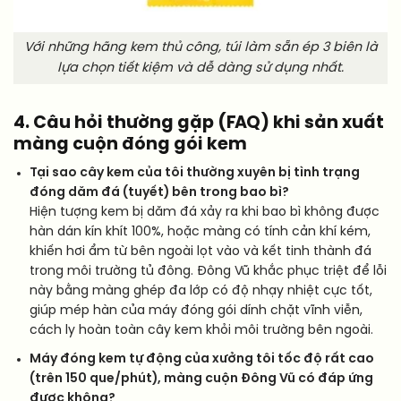
Với những hãng kem thủ công, túi làm sẵn ép 3 biên là
lựa chọn tiết kiệm và dễ dàng sử dụng nhất.
4. Câu hỏi thường gặp (FAQ) khi sản xuất
màng cuộn đóng gói kem
Tại sao cây kem của tôi thường xuyên bị tình trạng
đóng dăm đá (tuyết) bên trong bao bì?
Hiện tượng kem bị dăm đá xảy ra khi bao bì không được
hàn dán kín khít 100%, hoặc màng có tính cản khí kém,
khiến hơi ẩm từ bên ngoài lọt vào và kết tinh thành đá
trong môi trường tủ đông. Đông Vũ khắc phục triệt để lỗi
này bằng màng ghép đa lớp có độ nhạy nhiệt cực tốt,
giúp mép hàn của máy đóng gói dính chặt vĩnh viễn,
cách ly hoàn toàn cây kem khỏi môi trường bên ngoài.
Máy đóng kem tự động của xưởng tôi tốc độ rất cao
(trên 150 que/phút), màng cuộn Đông Vũ có đáp ứng
được không?