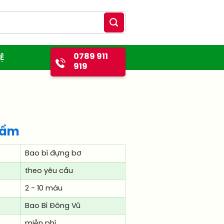
0789 911
Ệ
919
hẩm
Bao bì đựng bơ
theo yêu cầu
2 - 10 màu
Bao Bì Đông Vũ
miễn phí