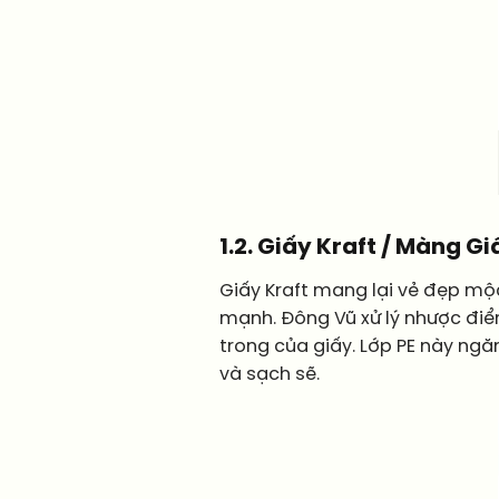
1.2. Giấy Kraft / Màng G
Giấy Kraft mang lại vẻ đẹp mộc
mạnh. Đông Vũ xử lý nhược đi
trong của giấy. Lớp PE này ng
và sạch sẽ.