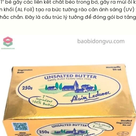
 1” bẻ gãy các liên kết chất béo trong bơ, gây ra mùi ôi
hối (AL Foil) tạo ra bức tường rào cản ánh sáng (UV) và
hắc chắn. Đây là cấu trúc lý tưởng để đóng gói bơ tảng 