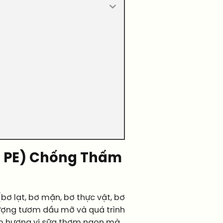
g PE) Chống Thấm
bơ lạt, bơ mặn, bơ thực vật, bơ
tượng tươm dầu mỡ và quá trình
iảm hương vị sữa thơm ngon mà