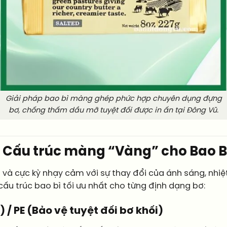
Giải pháp bao bì màng ghép phức hợp chuyên dụng đựng
bơ, chống thấm dầu mỡ tuyệt đối được in ấn tại Đông Vũ.
và Cấu trúc màng “Vàng” cho Bao 
và cực kỳ nhạy cảm với sự thay đổi của ánh sáng, nhiệt 
 cấu trúc bao bì tối ưu nhất cho từng định dạng bơ:
 / PE (Bảo vệ tuyệt đối bơ khối)