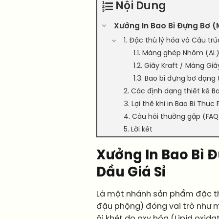
Nội Dung
Xưởng In Bao Bì Đựng Bơ 
1. Đặc thù lý hóa và Cấu t
1.1. Màng ghép Nhôm (AL)
1.2. Giấy Kraft / Màng Gi
1.3. Bao bì đựng bơ dạn
2. Các định dạng thiết kế B
3. Lợi thế khi in Bao Bì Th
4. Câu hỏi thường gặp (FAQ)
5. Lời kết
Xưởng In Bao Bì 
Dầu Giá Sỉ
Là một nhánh sản phẩm đặc 
đậu phộng) đóng vai trò như m
ôi khét do oxy hóa (Lipid oxi