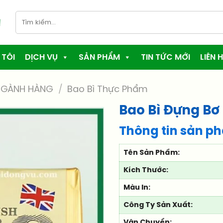
Tìm
kiếm:
 TÔI
DỊCH VỤ
SẢN PHẨM
TIN TỨC MỚI
LIÊN H
NGÀNH HÀNG
/
Bao Bì Thực Phẩm
Bao Bì Đựng Bơ
Thông tin sản p
Tên Sản Phẩm:
Kích Thước:
Màu In:
Công Ty Sản Xuất:
Vận Chuyển: