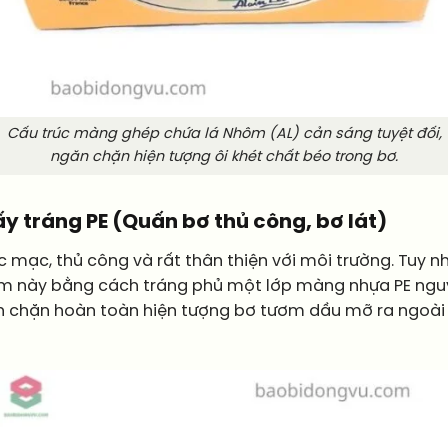
Cấu trúc màng ghép chứa lá Nhôm (AL) cản sáng tuyệt đối,
ngăn chặn hiện tượng ôi khét chất béo trong bơ.
iấy tráng PE (Quấn bơ thủ công, bơ lát)
 mạc, thủ công và rất thân thiện với môi trường. Tuy nh
ểm này bằng cách tráng phủ một lớp màng nhựa PE ngu
ăn chặn hoàn toàn hiện tượng bơ tươm dầu mỡ ra ngoài v