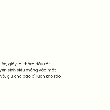
iên, giấy lại thấm dầu rất
yên sinh siêu mỏng vào mặt
ỏ, giữ cho bao bì luôn khô ráo