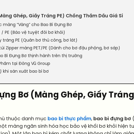
(Màng Ghép, Giấy Tráng PE) Chống Thấm Dầu Giá Sỉ
rúc màng “Vàng” cho Bao Bì Đựng Bơ
 / PE (Bảo vệ tuyệt đối bơ khối)
ấy tráng PE (Quấn bơ thủ công, bơ lát)
g túi Zipper màng PET/PE (Dành cho bơ đậu phộng, bơ sáp)
ao Bì Đựng Bơ thịnh hành trên thị trường
ực Phẩm tại Đông Vũ Group
 khi sản xuất bao bì bơ
Đựng Bơ (Màng Ghép, Giấy Trán
thù thuộc danh mục
bao bì thực phẩm
,
bao bì đựng bơ
(
ột màng ngăn sinh hóa học bảo vệ khối bơ khỏi hiện 
dation). Một lớp bao bì kém chất lượng không chỉ làm g