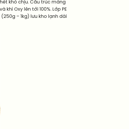
 khét khó chịu. Cấu trúc màng
 khí Oxy lên tới 100%. Lớp PE
(250g – 1kg) lưu kho lạnh dài