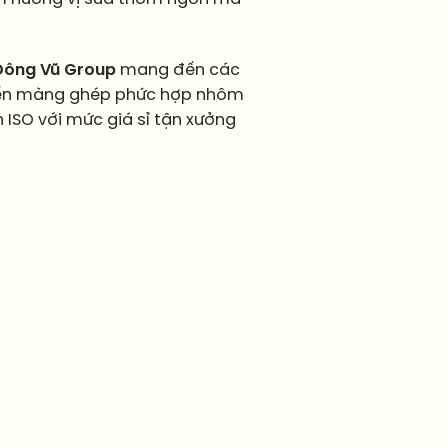
Đông Vũ Group
mang đến các
g đến màng ghép phức hợp nhôm
 ISO với mức giá sỉ tận xưởng