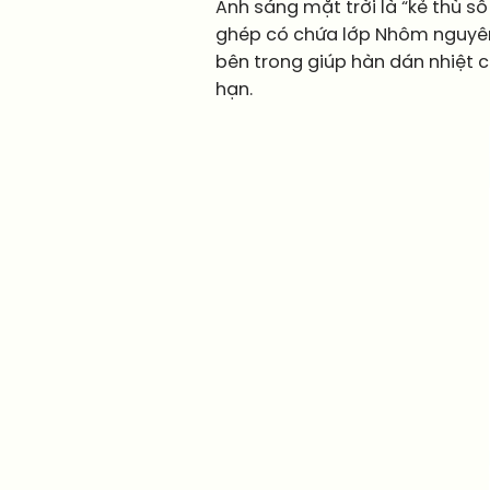
Ánh sáng mặt trời là “kẻ thù số
ghép có chứa lớp Nhôm nguyên k
bên trong giúp hàn dán nhiệt c
hạn.