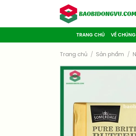
Skip
to
content
TRANG CHỦ
VỀ CHÚNG
Trang chủ
/
Sản phẩm
/