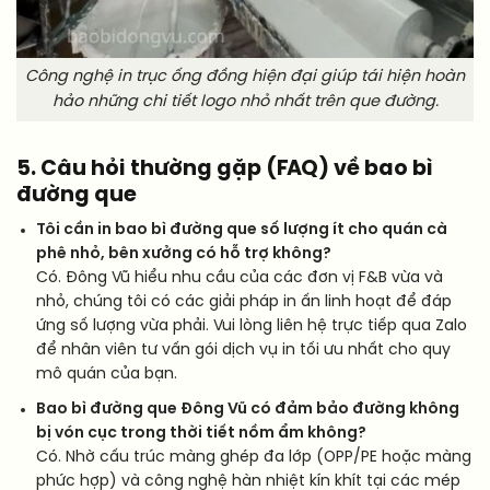
Công nghệ in trục ống đồng hiện đại giúp tái hiện hoàn
hảo những chi tiết logo nhỏ nhất trên que đường.
5. Câu hỏi thường gặp (FAQ) về bao bì
đường que
Tôi cần in bao bì đường que số lượng ít cho quán cà
phê nhỏ, bên xưởng có hỗ trợ không?
Có. Đông Vũ hiểu nhu cầu của các đơn vị F&B vừa và
nhỏ, chúng tôi có các giải pháp in ấn linh hoạt để đáp
ứng số lượng vừa phải. Vui lòng liên hệ trực tiếp qua Zalo
để nhân viên tư vấn gói dịch vụ in tối ưu nhất cho quy
mô quán của bạn.
Bao bì đường que Đông Vũ có đảm bảo đường không
bị vón cục trong thời tiết nồm ẩm không?
Có. Nhờ cấu trúc màng ghép đa lớp (OPP/PE hoặc màng
phức hợp) và công nghệ hàn nhiệt kín khít tại các mép