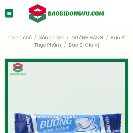
Skip
to
content
Trang chủ
/
Sản phẩm
/
NGÀNH HÀNG
/
Bao Bì
Thực Phẩm
/
Bao Bì Gia Vị