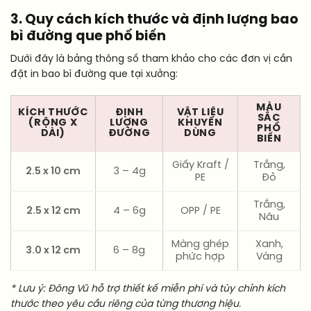
3. Quy cách kích thước và định lượng bao
bì đường que phổ biến
Dưới đây là bảng thông số tham khảo cho các đơn vị cần
đặt in bao bì đường que tại xưởng:
MÀU
KÍCH THƯỚC
ĐỊNH
VẬT LIỆU
SẮC
(RỘNG X
LƯỢNG
KHUYÊN
PHỔ
DÀI)
ĐƯỜNG
DÙNG
BIẾN
Giấy Kraft /
Trắng,
2.5 x 10 cm
3 – 4g
PE
Đỏ
Trắng,
2.5 x 12 cm
4 – 6g
OPP / PE
Nâu
Màng ghép
Xanh,
3.0 x 12 cm
6 – 8g
phức hợp
Vàng
* Lưu ý: Đông Vũ hỗ trợ thiết kế miễn phí và tùy chỉnh kích
thước theo yêu cầu riêng của từng thương hiệu.