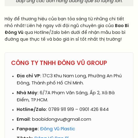
đáp ứng các đơn hàng đường que số lượng lớn.
Hãy để thương hiệu của bạn tỏa sáng từ những chi tiết
nhỏ nhất! Liên hệ ngay với đội ngũ chuyên gia của
Bao Bì
Đông Vũ
qua Hotline/Zalo bên dưới để nhận mẫu bao bì
đường que thực tế và báo giá in sỉ tốt nhất thị trường!
CÔNG TY TNHH ĐÔNG VŨ GROUP
Địa chỉ VP:
17C3 Khu Nam Long, Phường An Phú
Đông, Thành phố Hồ Chí Minh.
Nhà Máy:
6/7A Phạm Văn Sáng, Ấp 2, Xã Bà
Điểm, TP.HCM.
Hotline/Zalo:
0789 911 919 – 0901 426 844
Email:
baobidongvu@gmail.com
Fanpage:
Đông Vũ Plastic