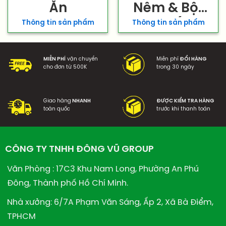
Ăn
Nêm & Bột
Ngọt (Mì
Thông tin sản phẩm
Thông tin sản phẩm
Chính)
MIỄN PHÍ
vận chuyển
Miễn phí
ĐỔI HÀNG
cho đơn từ 500K
trong 30 ngày
Giao hàng
NHANH
ĐƯỢC KIỂM TRA HÀNG
toàn quốc
trước khi thanh toán
CÔNG TY TNHH ĐÔNG VŨ GROUP
Văn Phòng : 17C3 Khu Nam Long, Phường An Phú
Đông, Thành phố Hồ Chí Minh.
Nhà xưởng: 6/7A Phạm Văn Sáng, Ấp 2, Xã Bà Điểm,
TPHCM