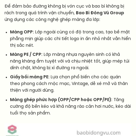
Để đảm bảo đường không bị vón cục và bao bì không bị
rách trong quá trình vận chuyển,
Bao Bì Đông Vũ Group
ứng dụng các công nghệ ghép màng đa lớp:
Màng OPP:
Lớp ngoài cùng có độ trong cao, tạo bề mặt
phẳng mịn giúp các chi tiết logo in ấn nhỏ nhất vẫn hiển
thị sắc nét.
Màng PE / CPP:
Lớp màng nhựa nguyên sinh có khả
năng kháng ẩm tuyệt vời và chịu nhiệt tốt, giúp mép túi
dính chặt, không bị xì đường ra ngoài.
Giấy bồi màng PE:
Lựa chọn phổ biến cho các quán
theo phong cách mộc mạc, Vintage, dễ xé mở và thân
thiện với người dùng.
Màng ghép phức hợp (OPP/CPP hoặc OPP/PE):
Tăng
cường độ bền kéo và khả năng rào cản hơi nước, kéo dài
tuổi thọ sản phẩm.