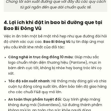
Chúng tôi sản xuất đường que với đầy đủ các quy cách
từ gói ngắn đến que dài chuẩn quốc tế.
4. Lợi ích khi đặt in bao bì đường que tại
Bao Bì Đông Vũ
Việc in ấn trên một bề mặt nhỏ hẹp như que đường đòi hỏi
độ chính xác cực cao.
Bao Bì Đông Vũ
tự tin đáp ứng mọi
yêu cầu khắt khe nhất của đối tác:
Công nghệ in trục ống đồng 10 màu:
Giúp màu sắc
logo chuẩn nhận diện thương hiệu (Pantone), mực in
bám dính cực tốt, không bị nhòe hay bong tróc khi cọ
xát.
Tốc độ sản xuất nhanh:
Hệ thống máy đóng gói và chia
cuộn tự động công suất lớn, đảm bảo tiến độ giao hàng
cho các chuỗi F&B quy mô lớn.
An toàn thực phẩm tuyệt đối:
Quy trình ghép màng
không dung môi (Solventless), túi đường thành phẩm
không mùi lạ, an toàn cho sức khỏe người dùng.