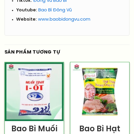
Tiktok:
Đông Vũ Bao Bì
Youtube:
Bao Bì Đông Vũ
Website:
www.baobidongvu.com
SẢN PHẨM TƯƠNG TỰ
Bao Bì Muối
Bao Bì Hạt