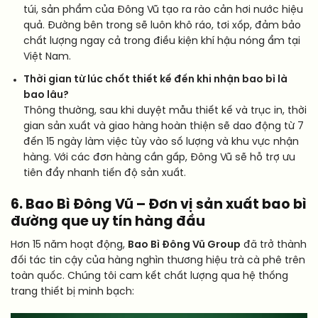
túi, sản phẩm của Đông Vũ tạo ra rào cản hơi nước hiệu
quả. Đường bên trong sẽ luôn khô ráo, tơi xốp, đảm bảo
chất lượng ngay cả trong điều kiện khí hậu nóng ẩm tại
Việt Nam.
Thời gian từ lúc chốt thiết kế đến khi nhận bao bì là
bao lâu?
Thông thường, sau khi duyệt mẫu thiết kế và trục in, thời
gian sản xuất và giao hàng hoàn thiện sẽ dao động từ 7
đến 15 ngày làm việc tùy vào số lượng và khu vực nhận
hàng. Với các đơn hàng cần gấp, Đông Vũ sẽ hỗ trợ ưu
tiên đẩy nhanh tiến độ sản xuất.
6. Bao Bì Đông Vũ – Đơn vị sản xuất bao bì
đường que uy tín hàng đầu
Hơn 15 năm hoạt động,
Bao Bì Đông Vũ Group
đã trở thành
đối tác tin cậy của hàng nghìn thương hiệu trà cà phê trên
toàn quốc. Chúng tôi cam kết chất lượng qua hệ thống
trang thiết bị minh bạch: