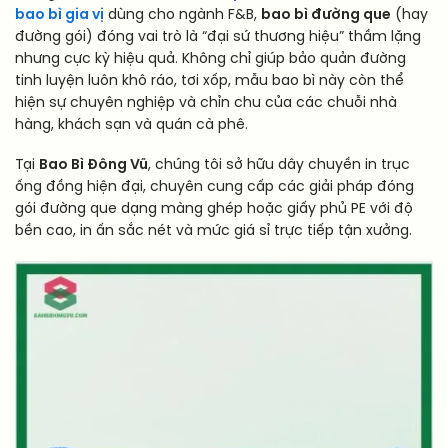
bao bì gia vị
dùng cho ngành F&B,
bao bì đường que
(hay
đường gói) đóng vai trò là “đại sứ thương hiệu” thầm lặng
nhưng cực kỳ hiệu quả. Không chỉ giúp bảo quản đường
tinh luyện luôn khô ráo, tơi xốp, mẫu bao bì này còn thể
hiện sự chuyên nghiệp và chỉn chu của các chuỗi nhà
hàng, khách sạn và quán cà phê.
Tại
Bao Bì Đông Vũ
, chúng tôi sở hữu dây chuyền in trục
ống đồng hiện đại, chuyên cung cấp các giải pháp đóng
gói đường que dạng màng ghép hoặc giấy phủ PE với độ
bền cao, in ấn sắc nét và mức giá sỉ trực tiếp tận xưởng.