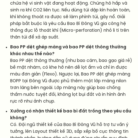
chứa hệ vi sinh vật đang hoạt động. Chúng hô hấp và
sinh ra khí CO2 liên tục. Nếu dùng túi dập kín hoàn toàn,
khí không thoát ra được sẽ làm phình túi, gây nổ. Giải
pháp bắt buộc là yêu cầu Bao Bì Đông Vũ gia công hệ
thống đục lỗ thoát khí (Micro-perforation) nhỏ li ti trên
thân túi để xả áp suất.
Bao PP dệt ghép màng và bao PP dệt thông thường
khác nhau thế nào?
Bao PP dệt thông thường (như bao cám, bao gạo giá rẻ)
bề mặt nhám, có khe hở nên dễ lọt ẩm và chỉ in được
màu đơn giản (Flexo). Ngược lại, Bao PP dệt ghép màng
BOPP tại Đông Vũ được phủ thêm một lớp màng nilon
trơn láng bên ngoài. Lớp màng này giúp bao chống
thấm nước tuyệt đối, không lọt bụi đất và in hình ảnh
rực rỡ như ảnh chụp.
Xưởng có nhận thiết kế bao bì đất trồng theo yêu cầu
không?
Có. Đội ngũ thiết kế của Bao Bì Đông Vũ hỗ trợ tư vấn ý
tưởng, lên Layout thiết kế 3D, sắp xếp bố cục thông tin