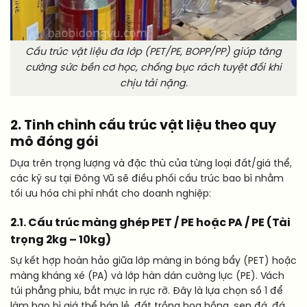
Cấu trúc vật liệu đa lớp (PET/PE, BOPP/PP) giúp tăng
cường sức bền cơ học, chống bục rách tuyệt đối khi
chịu tải nặng.
2. Tinh chỉnh cấu trúc vật liệu theo quy
mô đóng gói
Dựa trên trọng lượng và đặc thù của từng loại đất/giá thể,
các kỹ sư tại Đông Vũ sẽ điều phối cấu trúc bao bì nhằm
tối ưu hóa chi phí nhất cho doanh nghiệp:
2.1. Cấu trúc màng ghép PET / PE hoặc PA / PE (Tải
trọng 2kg – 10kg)
Sự kết hợp hoàn hảo giữa lớp màng in bóng bẩy (PET) hoặc
màng kháng xé (PA) và lớp hàn dán cường lực (PE). Vách
túi phẳng phiu, bắt mực in rực rỡ. Đây là lựa chọn số 1 để
làm bao bì giá thể bán lẻ, đất trồng hoa hồng, sen đá, đá