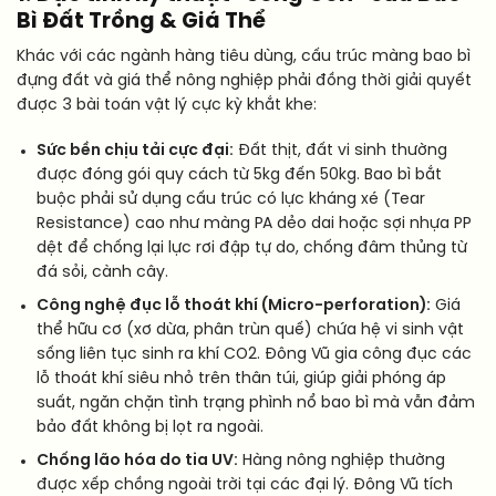
Bì Đất Trồng & Giá Thể
Khác với các ngành hàng tiêu dùng, cấu trúc màng bao bì
đựng đất và giá thể nông nghiệp phải đồng thời giải quyết
được 3 bài toán vật lý cực kỳ khắt khe:
Sức bền chịu tải cực đại:
Đất thịt, đất vi sinh thường
được đóng gói quy cách từ 5kg đến 50kg. Bao bì bắt
buộc phải sử dụng cấu trúc có lực kháng xé (Tear
Resistance) cao như màng PA dẻo dai hoặc sợi nhựa PP
dệt để chống lại lực rơi đập tự do, chống đâm thủng từ
đá sỏi, cành cây.
Công nghệ đục lỗ thoát khí (Micro-perforation):
Giá
thể hữu cơ (xơ dừa, phân trùn quế) chứa hệ vi sinh vật
sống liên tục sinh ra khí CO2. Đông Vũ gia công đục các
lỗ thoát khí siêu nhỏ trên thân túi, giúp giải phóng áp
suất, ngăn chặn tình trạng phình nổ bao bì mà vẫn đảm
bảo đất không bị lọt ra ngoài.
Chống lão hóa do tia UV:
Hàng nông nghiệp thường
được xếp chồng ngoài trời tại các đại lý. Đông Vũ tích