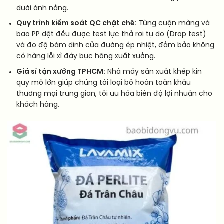
dưới ánh nắng.
Quy trình kiểm soát QC chặt chẽ:
Từng cuộn màng và
bao PP dệt đều được test lực thả rơi tự do (Drop test)
và đo độ bám dính của đường ép nhiệt, đảm bảo không
có hàng lỗi xì đáy bục hông xuất xưởng.
Giá sỉ tận xưởng TPHCM:
Nhà máy sản xuất khép kín
quy mô lớn giúp chúng tôi loại bỏ hoàn toàn khâu
thương mại trung gian, tối ưu hóa biên độ lợi nhuận cho
khách hàng.