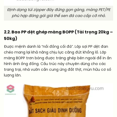
Định dạng túi zipper đáy đứng gọn gàng, màng PET/PE
phù hợp đóng gói giá thể sen đá cao cấp cỡ nhỏ.
2.2. Bao PP dệt ghép màng BOPP (Tải trọng 20kg –
50kg)
Được mệnh danh là “nồi đồng cối đá”. Lớp sợi PP dệt đan
chéo mang lại khả năng chịu lực căng đứt khổng lồ. Lớp
màng BOPP trơn bóng được tráng ghép bên ngoài để in ấn
hình ảnh ống đồng. Cấu trúc này chuyên dùng cho các
trang trại, nhà vườn cần cung ứng đất thịt, mùn hữu cơ số
lượng lớn.