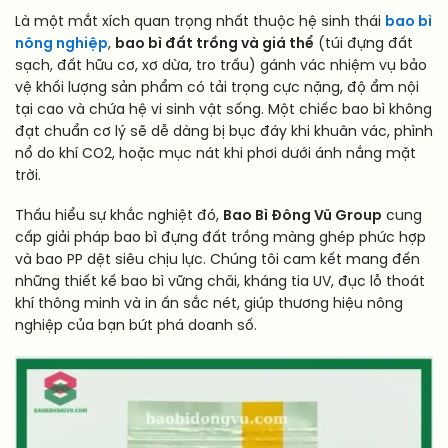
Là một mắt xích quan trọng nhất thuộc hệ sinh thái
bao bì
nông nghiệp
,
bao bì đất trồng và giá thể
(túi đựng đất
sạch, đất hữu cơ, xơ dừa, tro trấu) gánh vác nhiệm vụ bảo
vệ khối lượng sản phẩm có tải trọng cực nặng, độ ẩm nội
tại cao và chứa hệ vi sinh vật sống. Một chiếc bao bì không
đạt chuẩn cơ lý sẽ dễ dàng bị bục đáy khi khuân vác, phình
nổ do khí CO2, hoặc mục nát khi phơi dưới ánh nắng mặt
trời.
Thấu hiểu sự khắc nghiệt đó,
Bao Bì Đông Vũ Group
cung
cấp giải pháp bao bì đựng đất trồng màng ghép phức hợp
và bao PP dệt siêu chịu lực. Chúng tôi cam kết mang đến
những thiết kế bao bì vững chãi, kháng tia UV, đục lỗ thoát
khí thông minh và in ấn sắc nét, giúp thương hiệu nông
nghiệp của bạn bứt phá doanh số.