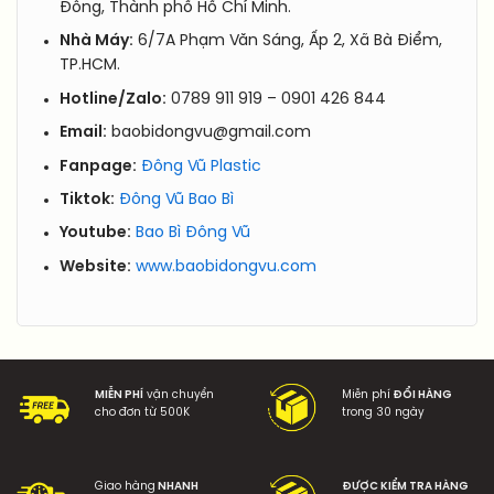
Đông, Thành phố Hồ Chí Minh.
Nhà Máy:
6/7A Phạm Văn Sáng, Ấp 2, Xã Bà Điểm,
TP.HCM.
Hotline/Zalo:
0789 911 919 – 0901 426 844
Email:
baobidongvu@gmail.com
Fanpage:
Đông Vũ Plastic
Tiktok:
Đông Vũ Bao Bì
Youtube:
Bao Bì Đông Vũ
Website:
www.baobidongvu.com
MIỄN PHÍ
vận chuyển
Miễn phí
ĐỔI HÀNG
cho đơn từ 500K
trong 30 ngày
Giao hàng
NHANH
ĐƯỢC KIỂM TRA HÀNG