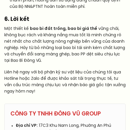
thành phần, hướng dẫn sử dụng đúng chuẩn quy định
của Bộ NN&PTNT hoàn toàn miễn phí.
6. Lời kết
Một thiết kế
bao bì đất trồng, bao bì giá thể
vững chãi,
không bục rách và kháng nắng mưa tốt là minh chứng rõ
nét nhất cho chất lượng nông nghiệp bền vững của doanh
nghiệp. Hãy từ bỏ những loại bao bì tái sinh kém chất lượng
và chuyển đổi sang màng ghép, bao PP dệt siêu chịu lực
tại Bao Bì Đông Vũ.
Liên hệ ngay với bộ phận kỹ sư vật liệu của chúng tôi qua
Hotline hoặc Zalo để được khảo sát tải trọng thực tế, tư
vấn cấu trúc màng chịu lực và nhận báo giá gốc tận xưởng
ngay hôm nay!
CÔNG TY TNHH ĐÔNG VŨ GROUP
Địa chỉ VP:
17C3 Khu Nam Long, Phường An Phú