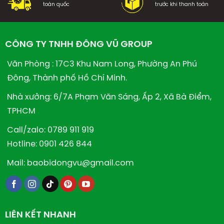
toàn quốc
trước khi thanh toán
CÔNG TY TNHH ĐÔNG VŨ GROUP
Văn Phòng : 17C3 Khu Nam Long, Phường An Phú
Đông, Thành phố Hồ Chí Minh.
Nhà xưởng: 6/7A Phạm Văn Sáng, Ấp 2, Xã Bà Điểm,
TPHCM
Call/zalo: 0789 911 919
Hotline: 0901 426 844
Mail: baobidongvu@gmail.com
LIÊN KẾT NHANH